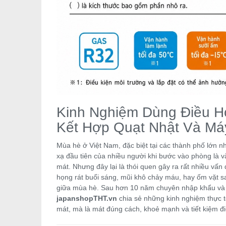
Kinh Nghiệm Dùng Điều H
Kết Hợp Quạt Nhật Và Má
Mùa hè ở Việt Nam, đặc biệt tại các thành phố lớn n
xạ đầu tiên của nhiều người khi bước vào phòng là
mát. Nhưng đây lại là thói quen gây ra rất nhiều v
họng rát buổi sáng, mũi khô chảy máu, hay ốm vặt sa
giữa mùa hè. Sau hơn 10 năm chuyên nhập khẩu và tư 
japanshopTHT.vn
chia sẻ những kinh nghiệm thực t
mát, mà là mát đúng cách, khoẻ mạnh và tiết kiệm đi