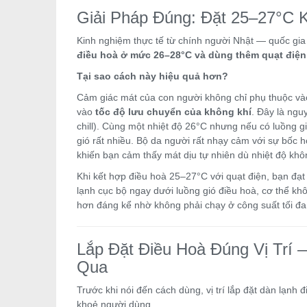
Giải Pháp Đúng: Đặt 25–27°C 
Kinh nghiệm thực tế từ chính người Nhật — quốc g
điều hoà ở mức 26–28°C và dùng thêm quạt điện
Tại sao cách này hiệu quả hơn?
Cảm giác mát của con người không chỉ phụ thuộc vào
vào
tốc độ lưu chuyển của không khí
. Đây là ngu
chill). Cùng một nhiệt độ 26°C nhưng nếu có luồng 
gió rất nhiều. Bộ da người rất nhạy cảm với sự bốc 
khiến bạn cảm thấy mát dịu tự nhiên dù nhiệt độ khô
Khi kết hợp điều hoà 25–27°C với quạt điện, bạn đạ
lạnh cục bộ ngay dưới luồng gió điều hoà, cơ thể khôn
hơn đáng kể nhờ không phải chạy ở công suất tối đa
Lắp Đặt Điều Hoà Đúng Vị Trí
Qua
Trước khi nói đến cách dùng, vị trí lắp đặt dàn lạnh
khoẻ người dùng.