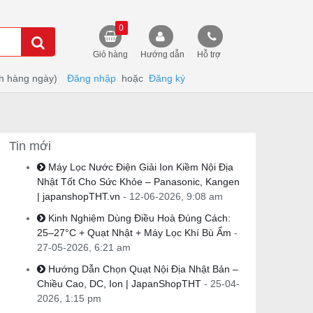
0
Giỏ hàng
Hướng dẫn
Hỗ trợ
h hàng ngày)
Đăng nhập
hoặc
Đăng ký
Tin mới
Máy Lọc Nước Điện Giải Ion Kiềm Nội Địa
Nhật Tốt Cho Sức Khỏe – Panasonic, Kangen
| japanshopTHT.vn
- 12-06-2026, 9:08 am
Kinh Nghiệm Dùng Điều Hoà Đúng Cách:
25–27°C + Quạt Nhật + Máy Lọc Khí Bù Ẩm
-
27-05-2026, 6:21 am
Hướng Dẫn Chọn Quạt Nội Địa Nhật Bản –
Chiều Cao, DC, Ion | JapanShopTHT
- 25-04-
2026, 1:15 pm