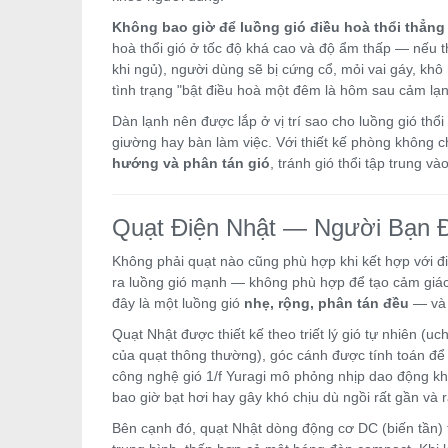
Không bao giờ để luồng gió điều hoà thổi thẳng
hoà thổi gió ở tốc độ khá cao và độ ẩm thấp — nếu th
khi ngủ), người dùng sẽ bị cứng cổ, mỏi vai gáy, kh
tình trạng "bật điều hoà một đêm là hôm sau cảm lạ
Dàn lạnh nên được lắp ở vị trí sao cho luồng gió thổi
giường hay bàn làm việc. Với thiết kế phòng không c
hướng và phân tán gió
, tránh gió thổi tập trung v
Quạt Điện Nhật — Người Bạn 
Không phải quạt nào cũng phù hợp khi kết hợp với đi
ra luồng gió mạnh — không phù hợp để tạo cảm giác 
đây là một luồng gió
nhẹ, rộng, phân tán đều
— và 
Quạt Nhật được thiết kế theo triết lý gió tự nhiên (
của quạt thông thường), góc cánh được tính toán để 
công nghệ gió 1/f Yuragi mô phỏng nhịp dao động khô
bao giờ bạt hơi hay gây khó chịu dù ngồi rất gần và r
Bên cạnh đó, quạt Nhật dòng động cơ DC (biến tần) 