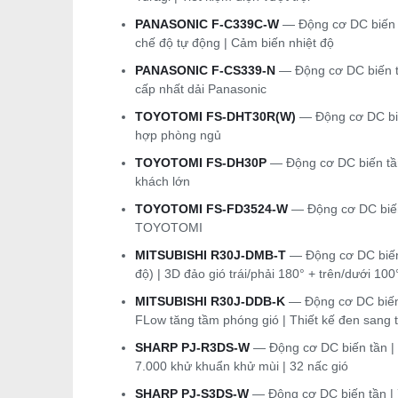
PANASONIC F-C339C-W
— Động cơ DC biến t
chế độ tự động | Cảm biến nhiệt độ
PANASONIC F-CS339-N
— Động cơ DC biến tầ
cấp nhất dải Panasonic
TOYOTOMI FS-DHT30R(W)
— Động cơ DC biế
hợp phòng ngủ
TOYOTOMI FS-DH30P
— Động cơ DC biến tần
khách lớn
TOYOTOMI FS-FD3524-W
— Động cơ DC biến
TOYOTOMI
MITSUBISHI R30J-DMB-T
— Động cơ DC biến
độ) | 3D đảo gió trái/phải 180° + trên/dưới 10
MITSUBISHI R30J-DDB-K
— Động cơ DC biến
FLow tăng tầm phóng gió | Thiết kế đen sang 
SHARP PJ-R3DS-W
— Động cơ DC biến tần | 
7.000 khử khuẩn khử mùi | 32 nấc gió
SHARP PJ-S3DS-W
— Động cơ DC biến tần | 