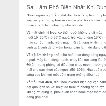
Sai Lầm Phổ Biến Nhất Khi Dù
Nhiều người nghĩ rằng đặt điều hoà càng lạnh thì 
vậy, và quan trọng hơn — cái giá phải trả cho việc 
phần chênh lệch nhiệt độ nhỏ nhoi đó.
Về mặt sinh lý học
, cơ thể người không phải máy — 
ngột 15–20°C (từ 38°C ngoài trời vào phòng 18°C). H
máu co rút nhanh, niêm mạc mũi và họng bị kích thíc
lạnh quá lạnh dễ bị viêm họng, cảm lạnh dù đang g
Về độ ẩm không khí
, điều hoà hoạt động bằng nguy
ngoài. Máy lạnh càng mạnh, chạy liên tục càng lâu ở 
Độ ẩm trong phòng có điều hoà chạy mạnh thường c
mái cho sức khoẻ của người (50–60%). Hậu quả trực t
sáng sau khi ngủ một đêm trong phòng điều hoà.
Về tiêu thụ điện
, điều hoà inverter hiện đại vận hàn
đặt quá lạnh so với nhiệt độ thực tế phòng đạt được,
khi người dùng lại phải quấn chăn hoặc mặc thêm áo d
đang gặp phải.