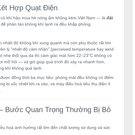
Kết Hợp Quạt Điện
ia có khí hậu mùa hè nóng ẩm không kém Việt Nam — là
đặt
để phân tán không khí lạnh ra đều khắp phòng.
 nhiệt độ không khí xung quanh mà còn phụ thuộc rất lớn
yên lý "nhiệt độ cảm nhận" (perceived temperature hay wind
gió nhẹ thổi qua da thì cảm giác mát hơn 22–23°C không có
hơi mồ hôi — và gió giúp quá trình đó xảy ra nhanh hơn,
ng khí không quá lạnh.
t được đồng thời ba mục tiêu: phòng mát đều không có điểm
g bị sốc nhiệt khi ra vào, và máy điều hoà tiêu thụ điện ít
.
 — Bước Quan Trọng Thường Bị Bỏ
 điều hoà ảnh hưởng rất lớn đến chất lượng sử dụng và sức