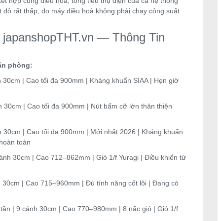
ết hợp cùng điều hoà, tổng tiêu thụ điện của cả hệ thống
t độ rất thấp, do máy điều hoà không phải chạy công suất
i japanshopTHT.vn — Thông Tin
ăn phòng:
 30cm | Cao tối đa 900mm | Kháng khuẩn SIAA | Hẹn giờ
 30cm | Cao tối đa 900mm | Nút bấm cỡ lớn thân thiện
 30cm | Cao tối đa 900mm | Mới nhất 2026 | Kháng khuẩn
 hoàn toàn
nh 30cm | Cao 712–862mm | Gió 1/f Yuragi | Điều khiển từ
30cm | Cao 715–960mm | Đủ tính năng cốt lõi | Đang có
ần | 9 cánh 30cm | Cao 770–980mm | 8 nấc gió | Gió 1/f