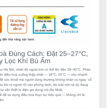
oà Đúng Cách: Đặt 25–27°C,
y Lọc Khí Bù Ẩm
hư Hà Nội, nhiệt độ ngoài trời có thể lên đến 38–40°C. Phản
 vặn điều hoà xuống thấp nhất — 18°C, 20°C — cho nhanh
ấn đề sức khoẻ mà người dùng thường không nhận ra ngay: cổ
u khi ra ngoài rồi vào phòng lạnh, da mặt nứt nẻ dù đang
vấn thiết bị điện gia dụng nội địa Nhật,
ế để sử dụng điều hoà thực sự hiệu quả — không chỉ là
ện.