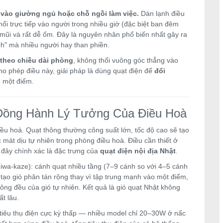
 vào giường ngủ hoặc chỗ ngồi làm việc.
Dàn lạnh điều
ổi trực tiếp vào người trong nhiều giờ (đặc biệt ban đêm
ô mũi và rất dễ ốm. Đây là nguyên nhân phổ biến nhất gây ra
nh" mà nhiều người hay than phiền.
theo chiều dài phòng
, không thổi vuông góc thẳng vào
ho phép điều này, giải pháp là dùng quạt điện để
đổi
ào một điểm.
Đồng Hành Lý Tưởng Của Điều Hoà
ều hoà. Quạt thông thường công suất lớn, tốc độ cao sẽ tạo
mát dịu tự nhiên trong phòng điều hoà. Điều cần thiết ở
đây chính xác là đặc trưng của
quạt điện nội địa Nhật
.
uchiwa-kaze): cánh quạt nhiều tầng (7–9 cánh so với 4–5 cánh
tạo gió phân tán rộng thay vì tập trung mạnh vào một điểm,
ng đều của gió tự nhiên. Kết quả là gió quạt Nhật không
ất lâu.
tiêu thụ điện cực kỳ thấp — nhiều model chỉ 20–30W ở nấc