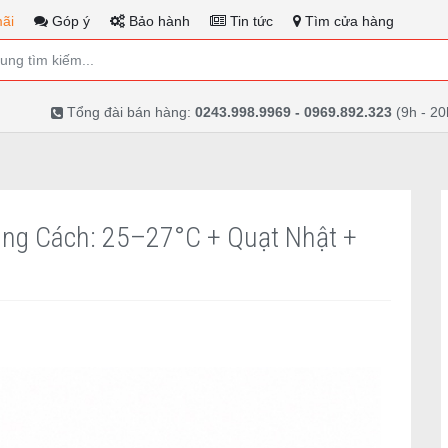
ãi
Góp ý
Bảo hành
Tin tức
Tìm cửa hàng
Tổng đài bán hàng:
0243.998.9969 - 0969.892.323
(9h - 20
ng Cách: 25–27°C + Quạt Nhật +