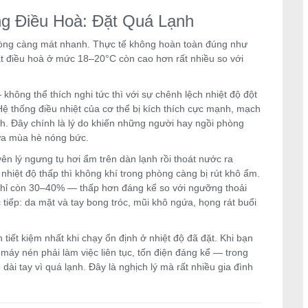
ng Điều Hoà: Đặt Quá Lạnh
phòng càng mát nhanh. Thực tế không hoàn toàn đúng như
bật điều hoà ở mức 18–20°C còn cao hơn rất nhiều so với
không thể thích nghi tức thì với sự chênh lệch nhiệt độ đột
ệ thống điều nhiệt của cơ thể bị kích thích cực mạnh, mạch
h. Đây chính là lý do khiến những người hay ngồi phòng
iữa mùa hè nóng bức.
ên lý ngưng tụ hơi ẩm trên dàn lạnh rồi thoát nước ra
nhiệt độ thấp thì không khí trong phòng càng bị rút khô ẩm.
hỉ còn 30–40% — thấp hơn đáng kể so với ngưỡng thoải
iếp: da mặt và tay bong tróc, mũi khô ngứa, họng rát buổi
h tiết kiệm nhất khi chạy ổn định ở nhiệt độ đã đặt. Khi bạn
 máy nén phải làm việc liên tục, tốn điện đáng kể — trong
ài tay vì quá lạnh. Đây là nghịch lý mà rất nhiều gia đình