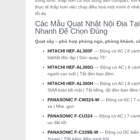
trung bình, thấp hơn cả một bóng đèn compact. Khi k
thực tế thấp hơn việc chạy điều hoà một mình ở nhiệ
tối đa.
Các Mẫu Quạt Nhật Nội Địa Tạ
Nhanh Để Chọn Đúng
Quạt cây – phù hợp phòng ngủ, phòng khách, v
HITACHI HEF-AL300F
— Động cơ AC | 8 cánh
bật/tắt độc lập | Góc quay 75°
HITACHI HEF-AL300G
— Động cơ AC | 8 cánh
người cao tuổi | Tắt đèn ban đêm
HITACHI HEF-AL300H
— Động cơ AC | 8 cánh
SIAA toàn bề mặt | Tắt tiếng, tắt đèn ban đêm
PANASONIC F-CW324-W
— Động cơ AC | 7 cá
xa | Nhẹ, gọn
PANASONIC F-CU324
— Động cơ AC | 7 cánh 
ưu đãi tốt
PANASONIC F-C339B-W
— Động cơ DC biến t
Yuragi | Tiết kiệm điện vượt trội