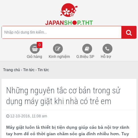
0
Giỏ hàng
Kinh nghiệm
G.thiệu SP
Hỗ trợ
Trang chủ
›
Tin tức
›
Tin tức
Những nguyên tắc cơ bản trong sử
dụng máy giặt khi nhà có trẻ em
12-10-2016, 11:08 am
Máy giặt luôn là thiết bị tiện dụng giúp các bà nội trợ rãnh
tay hơn để có thời gian chăm sóc gia đình nhiều hơn. Tuy