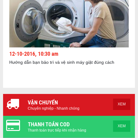
12-10-2016, 10:30 am
Hướng dẫn bạn bảo trì và vệ sinh máy giặt đúng cách
VẬN CHUYỂN
XEM
Chuyên nghiệp - Nhanh chóng
THANH TOÁN COD
XEM
Thanh toán trực tiếp khi nhận hàng