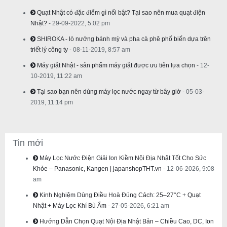
Quạt Nhật có đặc điểm gì nổi bật? Tại sao nên mua quạt điện
Nhật?
- 29-09-2022, 5:02 pm
SHIROKA - lò nướng bánh mỳ và pha cà phê phổ biến dựa trên
triết lý công ty
- 08-11-2019, 8:57 am
Máy giặt Nhật - sản phẩm máy giặt được ưu tiên lựa chọn
- 12-
10-2019, 11:22 am
Tại sao bạn nên dùng máy lọc nước ngay từ bây giờ
- 05-03-
2019, 11:14 pm
Tin mới
Máy Lọc Nước Điện Giải Ion Kiềm Nội Địa Nhật Tốt Cho Sức
Khỏe – Panasonic, Kangen | japanshopTHT.vn
- 12-06-2026, 9:08
am
Kinh Nghiệm Dùng Điều Hoà Đúng Cách: 25–27°C + Quạt
Nhật + Máy Lọc Khí Bù Ẩm
- 27-05-2026, 6:21 am
Hướng Dẫn Chọn Quạt Nội Địa Nhật Bản – Chiều Cao, DC, Ion