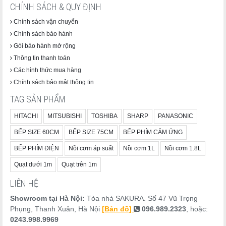
CHÍNH SÁCH & QUY ĐỊNH
Chính sách vận chuyển
Chính sách bảo hành
Gói bảo hành mở rộng
Thông tin thanh toán
Các hình thức mua hàng
Chính sách bảo mật thông tin
TAG SẢN PHẨM
HITACHI
MITSUBISHI
TOSHIBA
SHARP
PANASONIC
BẾP SIZE 60CM
BẾP SIZE 75CM
BẾP PHÍM CẢM ỨNG
BẾP PHÍM ĐIỆN
Nồi cơm áp suất
Nồi cơm 1L
Nồi cơm 1.8L
Quạt dưới 1m
Quạt trên 1m
LIÊN HỆ
Showroom tại Hà Nội:
Tòa nhà SAKURA. Số 47 Vũ Trọng
Phụng, Thanh Xuân, Hà Nội
[Bản đồ]
096.989.2323
, hoặc:
0243.998.9969