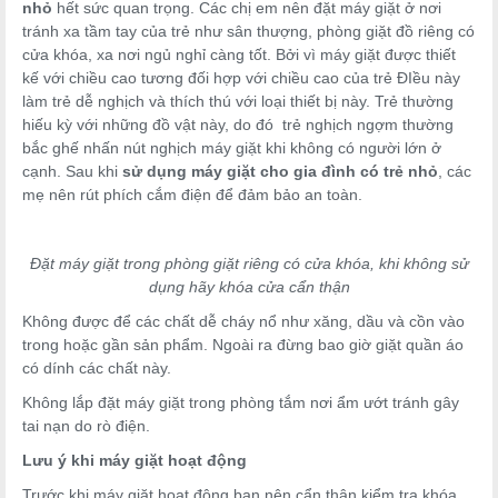
nhỏ
hết sức quan trọng. Các chị em nên đặt máy giặt ở nơi
tránh xa tầm tay của trẻ như sân thượng, phòng giặt đồ riêng có
cửa khóa, xa nơi ngủ nghỉ càng tốt. Bởi vì máy giặt được thiết
kế với chiều cao tương đối hợp với chiều cao của trẻ ĐIều này
làm trẻ dễ nghịch và thích thú với loại thiết bị này. Trẻ thường
hiếu kỳ với những đồ vật này, do đó trẻ nghịch ngợm thường
bắc ghế nhấn nút nghịch máy giặt khi không có người lớn ở
cạnh. Sau khi
sử dụng máy giặt cho gia đình có trẻ nhỏ
, các
mẹ nên rút phích cắm điện để đảm bảo an toàn.
Đặt máy giặt trong phòng giặt riêng có cửa khóa, khi không sử
dụng hãy khóa cửa cẩn thận
Không được để các chất dễ cháy nổ như xăng, dầu và cồn vào
trong hoặc gần sản phẩm. Ngoài ra đừng bao giờ giặt quần áo
có dính các chất này.
Không lắp đặt máy giặt trong phòng tắm nơi ẩm ướt tránh gây
tai nạn do rò điện.
Lưu ý khi máy giặt hoạt động
Trước khi máy giặt hoạt động bạn nên cẩn thận kiểm tra khóa