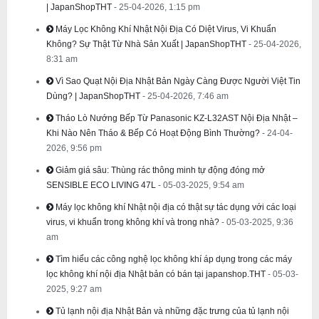
| JapanShopTHT
- 25-04-2026, 1:15 pm
Máy Lọc Không Khí Nhật Nội Địa Có Diệt Virus, Vi Khuẩn
Không? Sự Thật Từ Nhà Sản Xuất | JapanShopTHT
- 25-04-2026,
8:31 am
Vì Sao Quạt Nội Địa Nhật Bản Ngày Càng Được Người Việt Tin
Dùng? | JapanShopTHT
- 25-04-2026, 7:46 am
Tháo Lò Nướng Bếp Từ Panasonic KZ-L32AST Nội Địa Nhật –
Khi Nào Nên Tháo & Bếp Có Hoạt Động Bình Thường?
- 24-04-
2026, 9:56 pm
Giảm giá sâu: Thùng rác thông minh tự động đóng mở
SENSIBLE ECO LIVING 47L
- 05-03-2025, 9:54 am
Máy lọc không khí Nhật nội địa có thật sự tác dụng với các loại
virus, vi khuẩn trong không khí và trong nhà?
- 05-03-2025, 9:36
am
Tìm hiểu các công nghệ lọc không khí áp dụng trong các máy
lọc không khí nội địa Nhật bản có bán tại japanshop.THT
- 05-03-
2025, 9:27 am
Tủ lạnh nội địa Nhật Bản và những đặc trưng của tủ lạnh nội