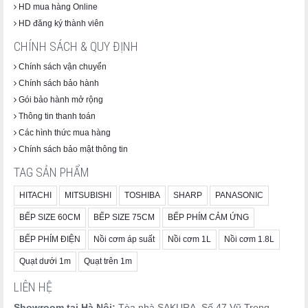
HD mua hàng Online
HD đăng ký thành viên
CHÍNH SÁCH & QUY ĐỊNH
Chính sách vận chuyển
Chính sách bảo hành
Gói bảo hành mở rộng
Thông tin thanh toán
Các hình thức mua hàng
Chính sách bảo mật thông tin
TAG SẢN PHẨM
HITACHI
MITSUBISHI
TOSHIBA
SHARP
PANASONIC
BẾP SIZE 60CM
BẾP SIZE 75CM
BẾP PHÍM CẢM ỨNG
BẾP PHÍM ĐIỆN
Nồi cơm áp suất
Nồi cơm 1L
Nồi cơm 1.8L
Quạt dưới 1m
Quạt trên 1m
LIÊN HỆ
Showroom tại Hà Nội:
Tòa nhà SAKURA. Số 47 Vũ Trọng