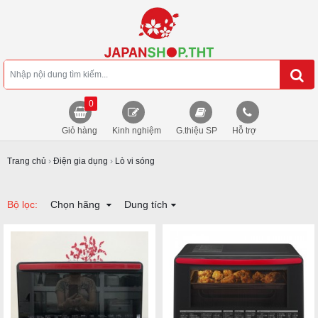
0
Giỏ hàng
Kinh nghiệm
G.thiệu SP
Hỗ trợ
Trang chủ
›
Điện gia dụng
›
Lò vi sóng
Bộ lọc:
Chọn hãng
Dung tích