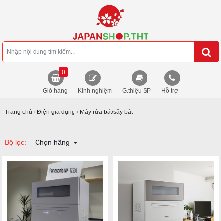
0
Giỏ hàng
Kinh nghiệm
G.thiệu SP
Hỗ trợ
Trang chủ
›
Điện gia dụng
›
Máy rửa bát/sấy bát
Bộ lọc:
Chọn hãng