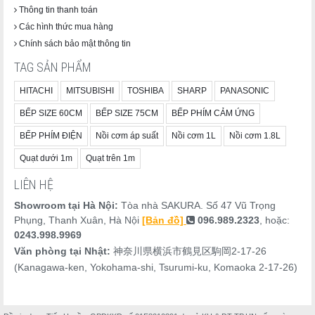
Thông tin thanh toán
Các hình thức mua hàng
Chính sách bảo mật thông tin
TAG SẢN PHẨM
HITACHI
MITSUBISHI
TOSHIBA
SHARP
PANASONIC
BẾP SIZE 60CM
BẾP SIZE 75CM
BẾP PHÍM CẢM ỨNG
BẾP PHÍM ĐIỆN
Nồi cơm áp suất
Nồi cơm 1L
Nồi cơm 1.8L
Quạt dưới 1m
Quạt trên 1m
LIÊN HỆ
Showroom tại Hà Nội:
Tòa nhà SAKURA. Số 47 Vũ Trọng
Phụng, Thanh Xuân, Hà Nội
[Bản đồ]
096.989.2323
, hoặc:
0243.998.9969
Văn phòng tại Nhật:
神奈川県横浜市鶴見区駒岡2-17-26
(Kanagawa-ken, Yokohama-shi, Tsurumi-ku, Komaoka 2-17-26)