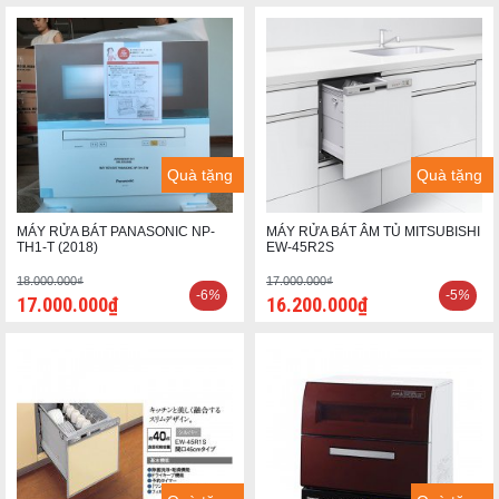
Quà tặng
Quà tặng
MÁY RỬA BÁT PANASONIC NP-
MÁY RỬA BÁT ÂM TỦ MITSUBISHI
TH1-T (2018)
EW-45R2S
18.000.000₫
17.000.000₫
-6
%
-5
%
17.000.000₫
16.200.000₫