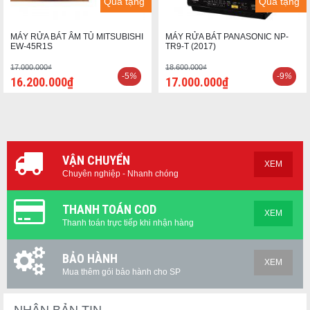
Quà tặng
Quà tặng
MÁY RỬA BÁT ÂM TỦ MITSUBISHI
MÁY RỬA BÁT PANASONIC NP-
EW-45R1S
TR9-T (2017)
17.000.000₫
18.600.000₫
-5
%
-9
%
16.200.000₫
17.000.000₫
VẬN CHUYỂN
XEM
Chuyên nghiệp - Nhanh chóng
THANH TOÁN COD
XEM
Thanh toán trực tiếp khi nhận hàng
BẢO HÀNH
XEM
Mua thêm gói bảo hành cho SP