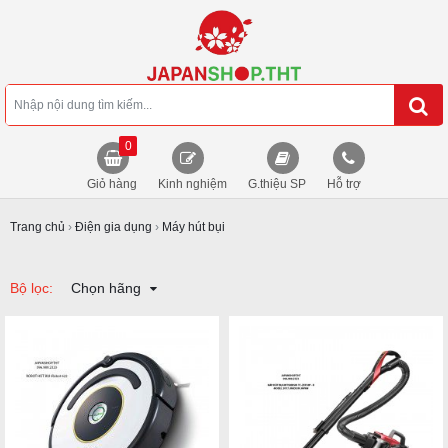
0
Giỏ hàng
Kinh nghiệm
G.thiệu SP
Hỗ trợ
Trang chủ
›
Điện gia dụng
›
Máy hút bụi
Bộ lọc:
Chọn hãng