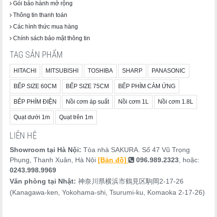
Gói bảo hành mở rộng
Thông tin thanh toán
Các hình thức mua hàng
Chính sách bảo mật thông tin
TAG SẢN PHẨM
HITACHI
MITSUBISHI
TOSHIBA
SHARP
PANASONIC
BẾP SIZE 60CM
BẾP SIZE 75CM
BẾP PHÍM CẢM ỨNG
BẾP PHÍM ĐIỆN
Nồi cơm áp suất
Nồi cơm 1L
Nồi cơm 1.8L
Quạt dưới 1m
Quạt trên 1m
LIÊN HỆ
Showroom tại Hà Nội:
Tòa nhà SAKURA. Số 47 Vũ Trọng
Phụng, Thanh Xuân, Hà Nội
[Bản đồ]
096.989.2323
, hoặc:
0243.998.9969
Văn phòng tại Nhật:
神奈川県横浜市鶴見区駒岡2-17-26
(Kanagawa-ken, Yokohama-shi, Tsurumi-ku, Komaoka 2-17-26)