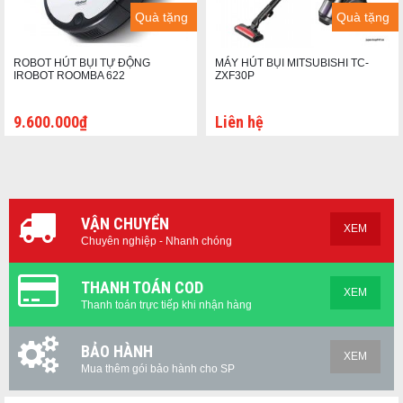
Quà tặng
Quà tặng
ROBOT HÚT BỤI TỰ ĐỘNG
MÁY HÚT BỤI MITSUBISHI TC-
IROBOT ROOMBA 622
ZXF30P
9.600.000₫
Liên hệ
VẬN CHUYỂN
XEM
Chuyên nghiệp - Nhanh chóng
THANH TOÁN COD
XEM
Thanh toán trực tiếp khi nhận hàng
BẢO HÀNH
XEM
Mua thêm gói bảo hành cho SP