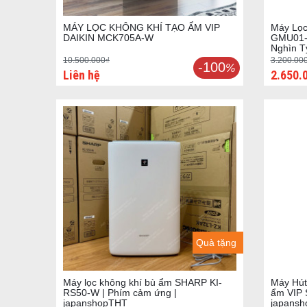
MÁY LỌC KHÔNG KHÍ TẠO ẨM VIP
Máy Lọc
DAIKIN MCK705A-W
GMU01-K
Nghìn T
10.500.000₫
3.200.00
-100
%
Liên hệ
2.650.
Quà tặng
Máy lọc không khí bù ẩm SHARP KI-
Máy Hút
RS50-W | Phím cảm ứng |
ẩm VIP 
japanshopTHT
japans