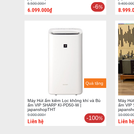
6.500.000₫
9.400.00
-6
%
6.099.000₫
8.999.
Quà tặng
Máy Hút ẩm kiêm Lọc không khí và Bù
Máy Hút
ẩm VIP SHARP KI-PD50-W |
ẩm VIP
japanshopTHT
japans
9.000.000₫
10.000.0
-100
%
Liên hệ
Liên h