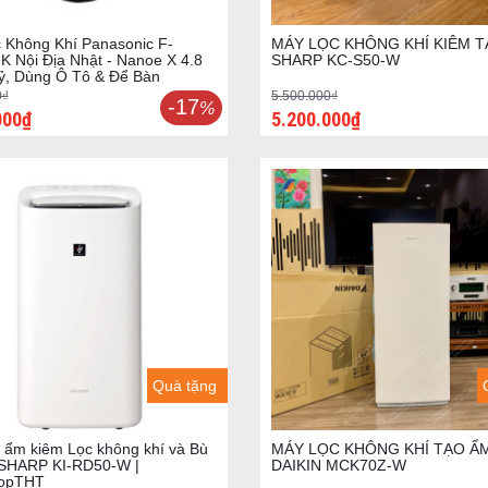
 Không Khí Panasonic F-
MÁY LỌC KHÔNG KHÍ KIÊM 
 Nội Địa Nhật - Nanoe X 4.8
SHARP KC-S50-W
ỷ, Dùng Ô Tô & Để Bàn
0₫
5.500.000₫
-17
%
000₫
5.200.000₫
Quà tặng
 ẩm kiêm Lọc không khí và Bù
MÁY LỌC KHÔNG KHÍ TẠO ẨM
SHARP KI-RD50-W |
DAIKIN MCK70Z-W
hopTHT