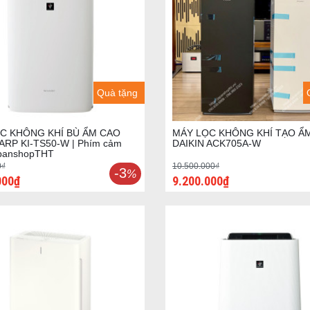
Quà tặng
C KHÔNG KHÍ BÙ ẨM CAO
MÁY LỌC KHÔNG KHÍ TẠO ẨM
RP KI-TS50-W | Phím cảm
DAIKIN ACK705A-W
apanshopTHT
0₫
10.500.000₫
-3
%
000₫
9.200.000₫