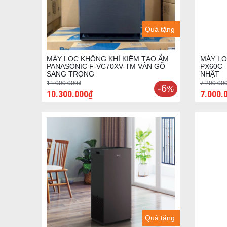
Quà tặng
MÁY LỌC KHÔNG KHÍ KIÊM TẠO ẨM
MÁY LỌ
PANASONIC F-VC70XV-TM VÂN GỖ
PX60C 
SANG TRỌNG
NHẬT
11.000.000₫
7.200.00
-6
%
10.300.000₫
7.000.
Quà tặng