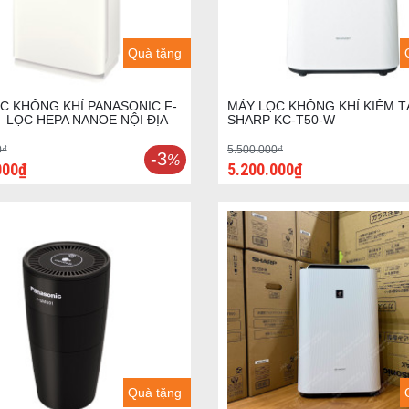
Quà tặng
C KHÔNG KHÍ PANASONIC F-
MÁY LỌC KHÔNG KHÍ KIÊM 
– LỌC HEPA NANOE NỘI ĐỊA
SHARP KC-T50-W
0₫
5.500.000₫
-3
%
000₫
5.200.000₫
Quà tặng