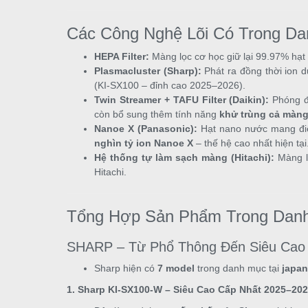
Các Công Nghệ Lõi Có Trong D
HEPA Filter:
Màng lọc cơ học giữ lại 99.97% hạt
Plasmacluster (Sharp):
Phát ra đồng thời ion 
(KI-SX100 – đỉnh cao 2025–2026).
Twin Streamer + TAFU Filter (Daikin):
Phóng đi
còn bổ sung thêm tính năng
khử trùng cả màng
Nanoe X (Panasonic):
Hạt nano nước mang điệ
nghìn tỷ ion Nanoe X
– thế hệ cao nhất hiện tại
Hệ thống tự làm sạch màng (Hitachi):
Màng lọ
Hitachi.
Tổng Hợp Sản Phẩm Trong Danh
SHARP – Từ Phổ Thông Đến Siêu Cao 
Sharp hiện có
7 model
trong danh mục tại
japa
1. Sharp KI-SX100-W – Siêu Cao Cấp Nhất 2025–202