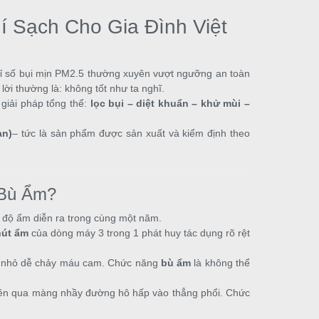
í Sạch Cho Gia Đình Việt
hỉ số bụi mịn PM2.5 thường xuyên vượt ngưỡng an toàn
ời thường là: không tốt như ta nghĩ.
 giải pháp tổng thể:
lọc bụi – diệt khuẩn – khử mùi –
an)
– tức là sản phẩm được sản xuất và kiểm định theo
 Bù Ẩm?
ề độ ẩm diễn ra trong cùng một năm.
hút ẩm
của dòng máy 3 trong 1 phát huy tác dụng rõ rệt
rẻ nhỏ dễ chảy máu cam. Chức năng
bù ẩm
là không thể
uyên qua màng nhầy đường hô hấp vào thẳng phổi. Chức