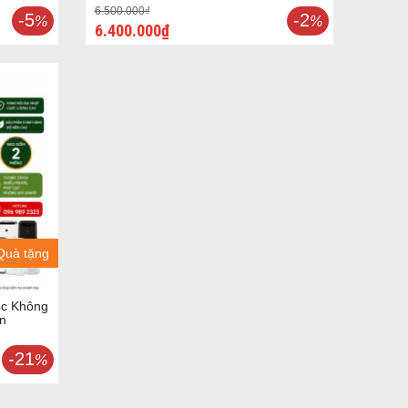
6.500.000₫
-5
-2
%
%
6.400.000₫
Quà tặng
ọc Không
n
-21
%