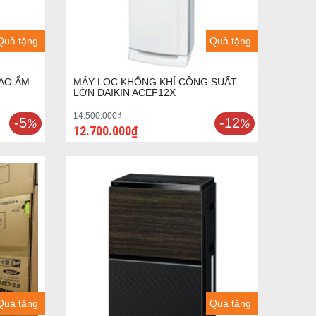
Quà tặng
Quà tặng
TẠO ẨM
MÁY LỌC KHÔNG KHÍ CÔNG SUẤT
LỚN DAIKIN ACEF12X
14.500.000₫
-5
-12
%
%
12.700.000₫
Quà tặng
Quà tặng