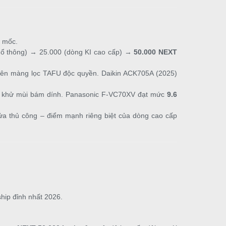
m mốc.
phổ thông) → 25.000 (dòng KI cao cấp) →
50.000 NEXT
trên màng lọc TAFU độc quyền. Daikin ACK705A (2025)
s, khử mùi bám dính. Panasonic F-VC70XV đạt mức
9.6
 rửa thủ công – điểm mạnh riêng biệt của dòng cao cấp
ship đỉnh nhất 2026.