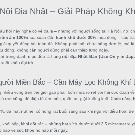
ội Địa Nhật – Giải Pháp Không Kh
u hỏi này nghe có vẻ xa lạ – nhưng với người sống tại Hà Nội, nơi c
nồm ẩm 100%
mùa xuân đến
hanh khô dưới 30%
mùa đông – câu trả l
giải quyết đúng bài toán đó. Không phải một chức năng đơn lẻ, mà là
tự động, không cần người dùng phải can thiệp từng ngày.
khí trong danh mục đều là hàng
nội địa Nhật Bản (Use Only in Jap
xuất khẩu đại trà.
 Người Miền Bắc – Cần Máy Lọc Không Khí
nhiều vùng trên thế giới gặp phải: bốn mùa rõ rệt với hai cực đoan v
à ướt sũng, đồ điện tử ẩm mốc, quần áo giặt không khô. Chức năng
 da mặt nứt nẻ, cổ họng rát buổi sáng sau khi ngủ với điều hòa, t
, khói bếp, khói đốt rác – những hạt kích thước dưới 2.5 micromet x
ếp bảo vệ sức khỏe hô hấp mỗi ngày.