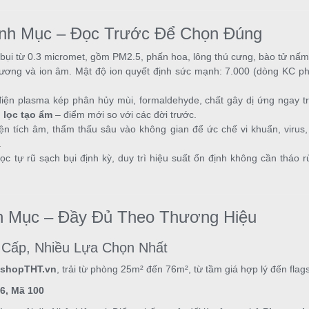
anh Mục – Đọc Trước Để Chọn Đúng
 bụi từ 0.3 micromet, gồm PM2.5, phấn hoa, lông thú cưng, bào tử nấ
dương và ion âm. Mật độ ion quyết định sức mạnh: 7.000 (dòng KC 
ện plasma kép phân hủy mùi, formaldehyde, chất gây dị ứng ngay 
 lọc tạo ẩm
– điểm mới so với các đời trước.
n tích âm, thẩm thấu sâu vào không gian để ức chế vi khuẩn, viru
.
c tự rũ sạch bụi định kỳ, duy trì hiệu suất ổn định không cần tháo
 Mục – Đầy Đủ Theo Thương Hiệu
Cấp, Nhiều Lựa Chọn Nhất
nshopTHT.vn
, trải từ phòng 25m² đến 76m², từ tầm giá hợp lý đến flag
6, Mã 100