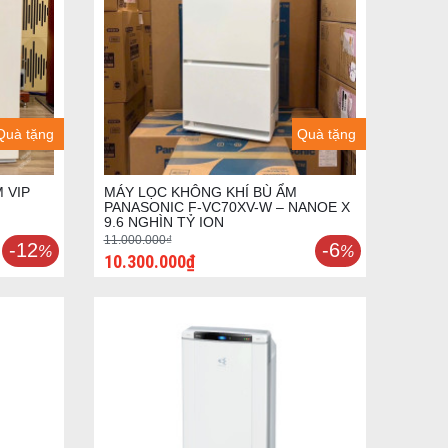
Quà tặng
Quà tặng
 VIP
MÁY LỌC KHÔNG KHÍ BÙ ẨM
PANASONIC F-VC70XV-W – NANOE X
9.6 NGHÌN TỶ ION
11.000.000₫
-12
-6
%
%
10.300.000₫