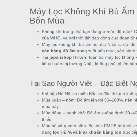
Máy Lọc Không Khí Bù Ẩm N
Bốn Mùa
Không khí trong nhà bạn đang ở mức độ nào? Câ
của WHO, và nơi thời tiết dao động cực đoan từ
Máy lọc không khí bù ẩm nội địa Nhật ra đời để 
cân bằng độ ẩm
trong suốt bốn mùa, vận hành 
Tại
japanshopTHT.vn
, toàn bộ máy lọc không 
tiêu chuẩn thị trường Nhật, không phải phiên bản 
Tại Sao Người Việt – Đặc Biệt
Khí hậu Hà Nội và miền Bắc có đặc thù mà không 
Mùa xuân – nồm: Độ ẩm lên tới 90–100%, nền nh
mùa này.
Mùa đông – hanh khô: Độ ẩm xuống dưới 30–40%,
thiếu.
Mùa hè và quanh năm: Bụi mịn PM2.5 từ khói xe
năng
lọc HEPA và khử khuẩn bằng ion
trực ti