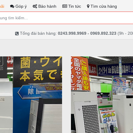
ãi
Góp ý
Bảo hành
Tin tức
Tìm cửa hàng
Tổng đài bán hàng:
0243.998.9969 - 0969.892.323
(9h - 20