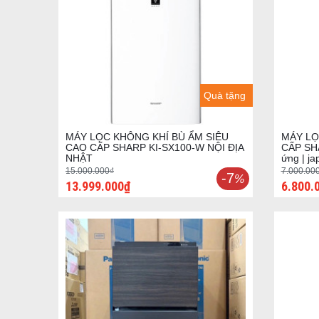
Quà tặng
MÁY LỌC KHÔNG KHÍ BÙ ẨM SIÊU
MÁY LỌ
CAO CẤP SHARP KI-SX100-W NỘI ĐỊA
CẤP SHA
NHẬT
ứng | j
15.000.000₫
7.000.00
-7
%
13.999.000₫
6.800.