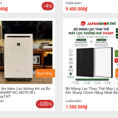
0₫
9.900.000₫
-4
%
000₫
9.400.000₫
Quà tặng
 ẩm kiêm Lọc không khí và Bù
Bộ Màng Lọc Thay Thế Máy L
 SHARP KC-HD70-W |
Khí Sharp Chính Hãng Nhật Bả
hopTHT
00₫
1.900.000₫
-100
%
ệ
1.500.000₫