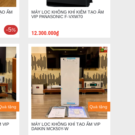
TẠO ẨM
MÁY LỌC KHÔNG KHÍ KIÊM TẠO ẨM
VIP PANASONIC F-VXW70
-5
%
12.300.000₫
Quà tặng
Quà tặng
 VIP
MÁY LỌC KHÔNG KHÍ TẠO ẨM VIP
DAIKIN MCK50Y-W