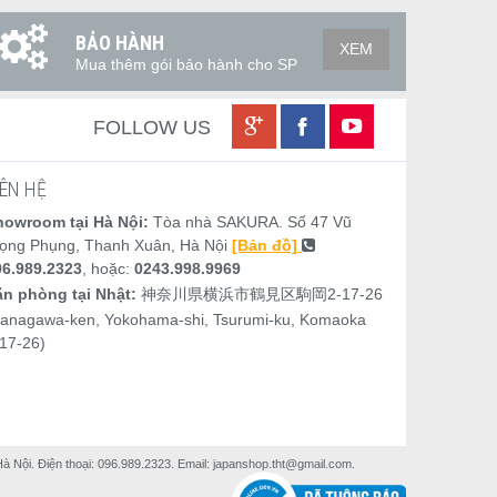
BẢO HÀNH
XEM
Mua thêm gói bảo hành cho SP
FOLLOW US
IÊN HỆ
howroom tại Hà Nội:
Tòa nhà SAKURA. Số 47 Vũ
rọng Phụng, Thanh Xuân, Hà Nội
[Bản đồ]
96.989.2323
, hoặc:
0243.998.9969
ăn phòng tại Nhật:
神奈川県横浜市鶴見区駒岡2-17-26
Kanagawa-ken, Yokohama-shi, Tsurumi-ku, Komaoka
17-26)
ội. Điện thoại: 096.989.2323. Email: japanshop.tht@gmail.com.