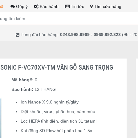
ãi
Góp ý
Bảo hành
Tin tức
Tìm cửa hàng
Tổng đài bán hàng:
0243.998.9969 - 0969.892.323
(9h - 20
ASONIC F-VC70XV-TM VÂN GỖ SANG TRỌNG
Mã hàng#:
0
Bảo hành:
12 THÁNG
Ion Nanoe X 9.6 nghìn tỷ/giây
Diệt khuẩn, virus, phấn hoa, nấm mốc
Lọc HEPA tĩnh điện, diện tích 31 tatami
Khí động 3D Flow hút phấn hoa 1.5x