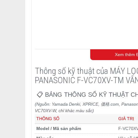
Xem thêm Đ
Máy lọc không khí, bù ẩm, khử mùi
Panasonic
F-VC-70
lành
Thông số kỹ thuật của MÁY 
Tại
japanshop.THT
, chúng tôi hiểu rằng không phải ai c
không gian sống sạch sẽ và thoải mái. Đó là lý do
Panas
PANASONIC F-VC70XV-TM VÂ
từ 2022-2024, trở thành sản phẩm được yêu thích tại cửa 
tế, đây là
máy lọc không khí bù ẩm Panasonic
lý tưởng
📋 BẢNG THÔNG SỐ KỸ THUẬT CH
Thông số kỹ thuật và tính năng nổi bật của
Máy lọc k
(Nguồn: Yamada Denki, XPRICE, 価格.com, Panasonic
Nanoe™ X với 9.6 nghìn tỷ hạt ion mỗi giây
: Côn
VC70XV-W, chỉ khác màu sắc)
hydroxyl, đã được Panasonic xác nhận qua nhiều t
THÔNG SỐ
GIÁ TRỊ
ăn, thú cưng – giảm 85.6% mùi trong không khí theo
trong điều kiện phòng thí nghiệm), đồng thời phân 
Model / Mã sản phẩm
F-VC70X
dụng quá trình phun tĩnh điện để biến hơi ẩm trong