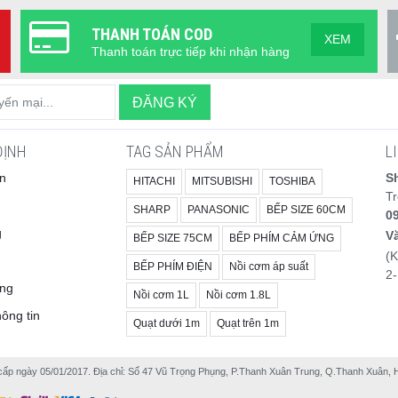
t khi có người trong phòng. Mức tiêu thụ điện từ 55-65W đảm
7m³/ph / Mạnh: 6.3m³/ph / Trung: 3.1m³/ph / Tĩnh: 1.9m³/ph
THANH TOÁN COD
B / Trung: 33dB / Tĩnh: 15dB
XEM
n trọng như PM2.5, độ ẩm và chế độ hoạt động, màn hình này hỗ
Thanh toán trực tiếp khi nhận hàng
dB / Mạnh: 52dB / Trung: 36dB / Tĩnh: 26dB
cách dễ dàng và chính xác.
0W / Trung: 8.5W / Tĩnh: 4.2W
.0W / Mạnh: 50.0W / Trung: 13.0W / Tĩnh: 8.0W
áp (TM), dễ dàng phối hợp với nội thất từ phong cách tối giản đến
ĐỊNH
TAG SẢN PHẨM
L
4.5 cm – thiết kế nhỏ gọn, phù hợp đặt ở bất kỳ vị trí nào trong
n
S
0mL/h / Mạnh: 700mL/h / Trung: 400mL/h / Tĩnh: 250mL/h
HITACHI
MITSUBISHI
TOSHIBA
T
.2L
SHARP
PANASONIC
BẾP SIZE 60CM
0
hưng không kém phần tinh tế,
Máy lọc không khí, bù ẩm, khử
g
n hảo cho không gian sống, vừa thực dụng vừa mang tính trang
V
6 giờ (chế độ turbo)
BẾP SIZE 75CM
BẾP PHÍM CẢM ỨNG
(
 HEPA – kháng khuẩn MAKSPEC, tuổi thọ ~10 năm
BẾP PHÍM ĐIỆN
Nồi cơm áp suất
2-
àng
no carbon (スーパーナノテク脱臭), tuổi thọ ~10 năm
Nồi cơm 1L
Nồi cơm 1.8L
² phù hợp cho phòng ngủ, phòng làm việc hoặc khu vực sinh hoạt
ông tin
ter, tuổi thọ ~10 năm
Quạt dưới 1m
Quạt trên 1m
5 + hạt lớn), mùi, độ ẩm cao chính xác, nhiệt độ, ánh sáng
ng nghệ 3D Flow mang lại hiệu quả làm sạch tối ưu cho không khí
ngày 05/01/2017. Địa chỉ: Số 47 Vũ Trọng Phụng, P.Thanh Xuân Trung, Q.Thanh Xuân, Hà N