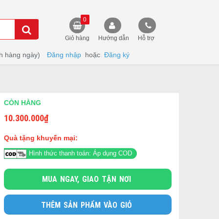
0
Giỏ hàng
Hướng dẫn
Hỗ trợ
h hàng ngày)
Đăng nhập
hoặc
Đăng ký
CÒN HÀNG
10.300.000
₫
Quà tặng khuyến mại:
Hình thức thanh toán: Áp dụng COD
MUA NGAY, GIAO TẬN NƠI
THÊM SẢN PHẨM VÀO GIỎ