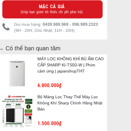
MẶC CẢ GIÁ
(Giúp bạn giảm tối thiểu chi phí phải trả)
Gọi mua hàng:
0439.989.969 - 096.989.2323
(9H - 20H, Chủ Nhật: 11H - 20H)
→ Có thể bạn quan tâm
MÁY LỌC KHÔNG KHÍ BÙ ẨM CAO
CẤP SHARP KI-TS50-W | Phím
cảm ứng | japanshopTHT
6.800.000₫
Bộ Màng Lọc Thay Thế Máy Lọc
Không Khí Sharp Chính Hãng Nhật
Bản
1.500.000₫