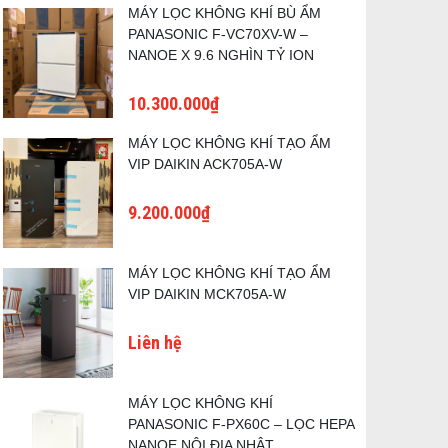
MÁY LỌC KHÔNG KHÍ BÙ ẨM
PANASONIC F-VC70XV-W –
NANOE X 9.6 NGHÌN TỶ ION
10.300.000₫
MÁY LỌC KHÔNG KHÍ TẠO ẨM
VIP DAIKIN ACK705A-W
9.200.000₫
MÁY LỌC KHÔNG KHÍ TẠO ẨM
VIP DAIKIN MCK705A-W
Liên hệ
MÁY LỌC KHÔNG KHÍ
PANASONIC F-PX60C – LỌC HEPA
NANOE NỘI ĐỊA NHẬT