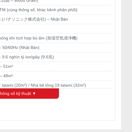
木目調 – Wood Grain)
tẩy rửa tự nhiên”, phá vỡ liên kết hóa học của vi khuẩn, virus,
 làm vô hiệu hóa chúng. Nhờ được bao bọc trong nước, gốc
M (cùng thông số, khác kênh phân phối)
òng, thẩm thấu vào vải và bề mặt để làm sạch hiệu quả hơn.
ic (パナソニック株式会社) – Nhật Bản
 PM2.5 (0.3 μm), với lưu lượng khí tối đa 400 m³/h, F-VC70XV
² – phù hợp cho phòng ngủ, phòng khách vừa hoặc khu vực sinh
không khí tích hợp bù ẩm (加湿空気清浄機)
c dòng hút sát sàn, 3D Flow tạo luồng khí ba chiều, hút bụi mịn
 50/60Hz (Nhật Bản)
chọn tuyệt vời cho những ai cần không khí sạch khỏi các tác
 9.6 nghìn tỷ ion/giây (9.6兆)
tiết nhiều bụi.
 tạo ẩm 740 ml/h,
Máy lọc không khí, bù ẩm, khử mùi
 – 51m²
 khô, giúp bảo vệ da và đường hô hấp trong những ngày hanh
 – 48m²
 tatami (20m²) / Nhà bê tông 19 tatami (32m²)
hông số kỹ thuật ▼
u chỉnh chế độ lọc phù hợp.
 phút
 chịu trong không gian.
0 phút
 hợp với nhu cầu sử dụng.
áng màn hình để tiết kiệm năng lượng.
m³/ph / Trung: 2.7m³/ph / Tĩnh: 1.0m³/ph