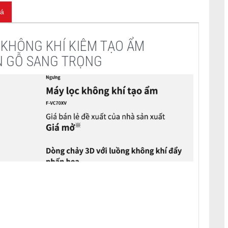
iá
C KHÔNG KHÍ KIÊM TẠO ẨM
N GỖ SANG TRỌNG