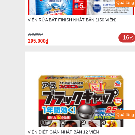
Quà tặng
VIÊN RỬA BÁT FINISH NHẬT BẢN (150 VIÊN)
350.000₫
-16
%
295.000₫
Quà tặng
VIÊN DIỆT GIÁN NHẬT BẢN 12 VIÊN