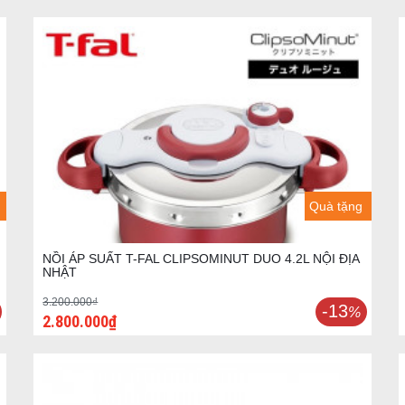
Quà tặng
NỒI ÁP SUẤT T-FAL CLIPSOMINUT DUO 4.2L NỘI ĐỊA
NHẬT
3.200.000₫
-13
%
2.800.000₫