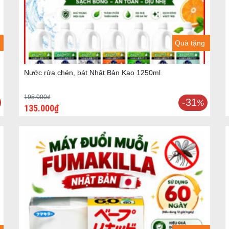
Quà tặng
Nước rửa chén, bát Nhật Bản Kao 1250ml
195.000₫
-31
%
135.000₫