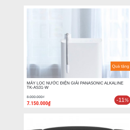
Quà tặng
MÁY LỌC NƯỚC ĐIỆN GIẢI PANASONIC ALKALINE
TK-AS31-W
8.000.000₫
-11
%
7.150.000₫