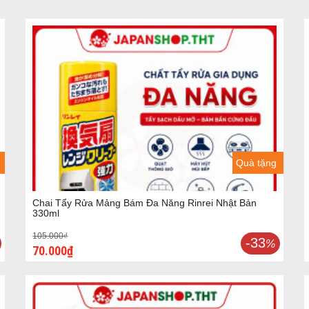
Quà tặng
Chai Tẩy Rửa Mảng Bám Đa Năng Rinrei Nhật Bản
330ml
105.000₫
-33
%
70.000₫