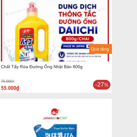
Quà tặng
Chất Tẩy Rửa Đường Ống Nhật Bản 800g
75.000₫
-27
%
55.000₫