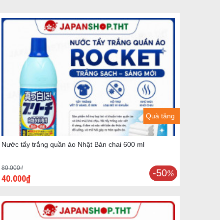
Quà tặng
Nước tẩy trắng quần áo Nhật Bản chai 600 ml
80.000₫
-50
%
40.000₫