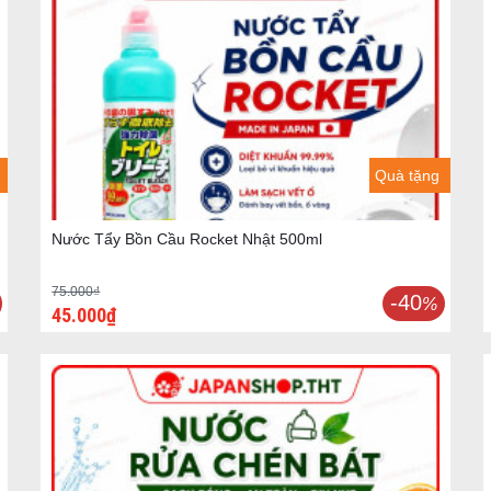
Quà tặng
Nước Tẩy Bồn Cầu Rocket Nhật 500ml
75.000₫
-40
%
45.000₫