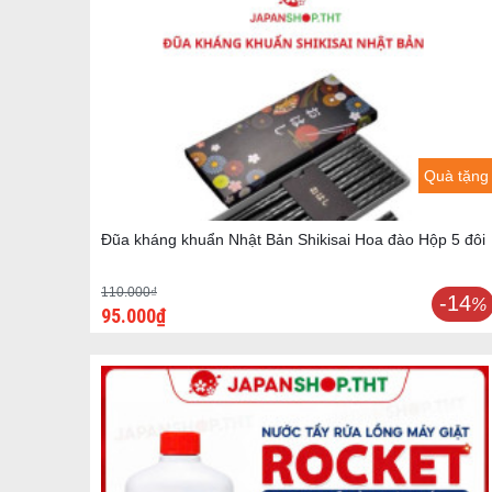
Quà tặng
Đũa kháng khuẩn Nhật Bản Shikisai Hoa đào Hộp 5 đôi
110.000₫
-14
%
95.000₫