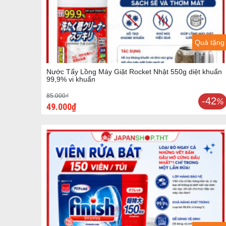
Quà tặng
Nước Tẩy Lồng Máy Giặt Rocket Nhật 550g diệt khuẩn
99,9% vi khuẩn
85.000₫
-42
%
49.000₫