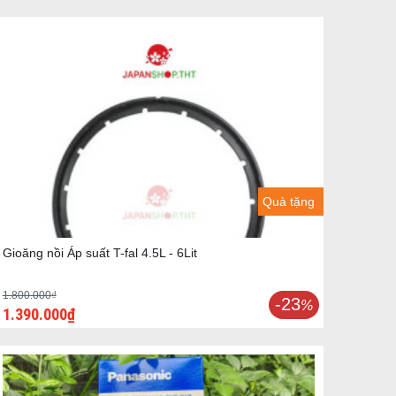
Quà tặng
Gioăng nồi Áp suất T-fal 4.5L - 6Lit
1.800.000₫
-23
%
1.390.000₫