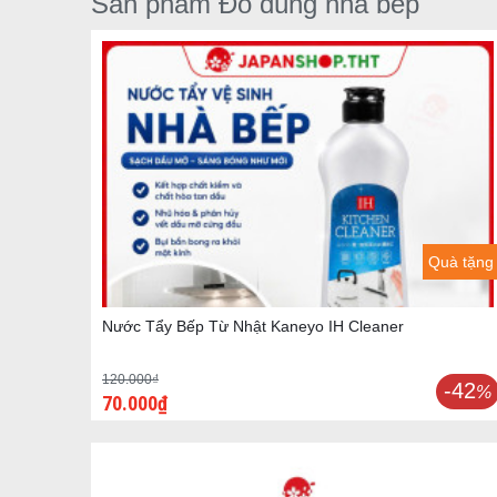
Sản phẩm Đồ dùng nhà bếp
Quà tặng
Nước Tẩy Bếp Từ Nhật Kaneyo IH Cleaner
120.000₫
-42
%
70.000₫