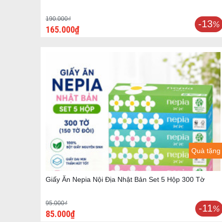
190.000₫
-13
%
165.000₫
Quà tặng
Giấy Ăn Nepia Nội Địa Nhật Bản Set 5 Hộp 300 Tờ
95.000₫
-11
%
85.000₫