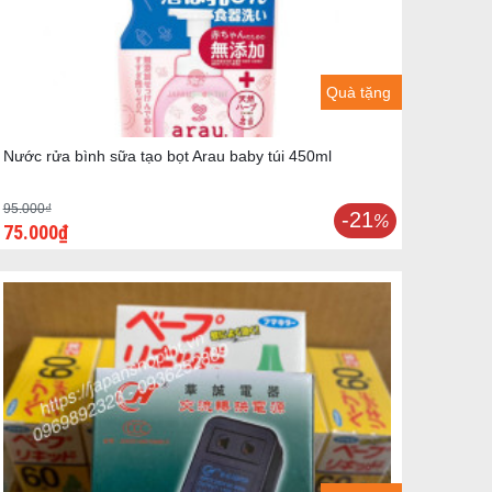
Quà tặng
Nước rửa bình sữa tạo bọt Arau baby túi 450ml
95.000₫
-21
%
75.000₫