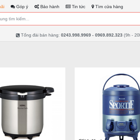
ãi
Góp ý
Bảo hành
Tin tức
Tìm cửa hàng
Tổng đài bán hàng:
0243.998.9969 - 0969.892.323
(9h - 20