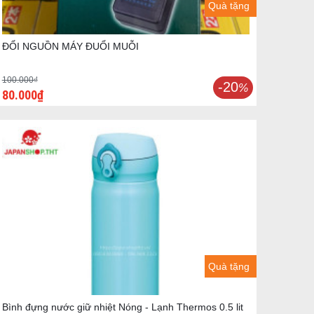
Quà tặng
ĐỔI NGUỒN MÁY ĐUỔI MUỖI
100.000₫
-20
%
80.000₫
Quà tặng
Bình đựng nước giữ nhiệt Nóng - Lạnh Thermos 0.5 lit