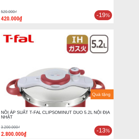
520.000₫
-19
%
420.000₫
Quà tặng
NỒI ÁP SUẤT T-FAL CLIPSOMINUT DUO 5.2L NỘI ĐỊA
NHẬT
3.200.000₫
-13
%
2.800.000₫