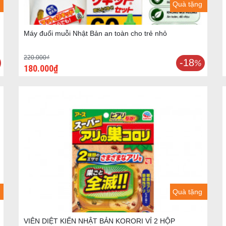
Quà tặng
Máy đuổi muỗi Nhật Bản an toàn cho trẻ nhỏ
220.000₫
-18
%
180.000₫
Quà tặng
VIÊN DIỆT KIẾN NHẬT BẢN KORORI VỈ 2 HỘP