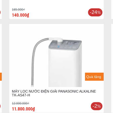
185.000₫
-24
%
140.000₫
Quà tặng
MÁY LỌC NƯỚC ĐIỆN GIẢI PANASONIC ALKALINE
TK-AS47-H
12.000.000₫
-2
%
11.800.000₫