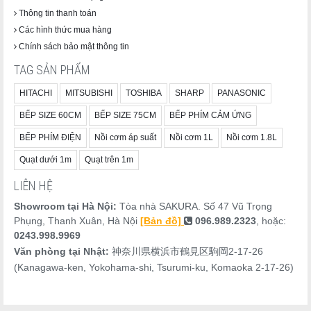
Thông tin thanh toán
Các hình thức mua hàng
Chính sách bảo mật thông tin
TAG SẢN PHẨM
HITACHI
MITSUBISHI
TOSHIBA
SHARP
PANASONIC
BẾP SIZE 60CM
BẾP SIZE 75CM
BẾP PHÍM CẢM ỨNG
BẾP PHÍM ĐIỆN
Nồi cơm áp suất
Nồi cơm 1L
Nồi cơm 1.8L
Quạt dưới 1m
Quạt trên 1m
LIÊN HỆ
Showroom tại Hà Nội:
Tòa nhà SAKURA. Số 47 Vũ Trọng
Phụng, Thanh Xuân, Hà Nội
[Bản đồ]
096.989.2323
, hoặc:
0243.998.9969
Văn phòng tại Nhật:
神奈川県横浜市鶴見区駒岡2-17-26
(Kanagawa-ken, Yokohama-shi, Tsurumi-ku, Komaoka 2-17-26)