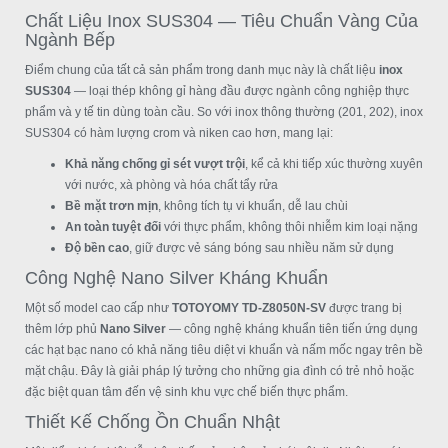
Chất Liệu Inox SUS304 — Tiêu Chuẩn Vàng Của
Ngành Bếp
Điểm chung của tất cả sản phẩm trong danh mục này là chất liệu
inox
SUS304
— loại thép không gỉ hàng đầu được ngành công nghiệp thực
phẩm và y tế tin dùng toàn cầu. So với inox thông thường (201, 202), inox
SUS304 có hàm lượng crom và niken cao hơn, mang lại:
Khả năng chống gỉ sét vượt trội
, kể cả khi tiếp xúc thường xuyên
với nước, xà phòng và hóa chất tẩy rửa
Bề mặt trơn mịn
, không tích tụ vi khuẩn, dễ lau chùi
An toàn tuyệt đối
với thực phẩm, không thôi nhiễm kim loại nặng
Độ bền cao
, giữ được vẻ sáng bóng sau nhiều năm sử dụng
Công Nghệ Nano Silver Kháng Khuẩn
Một số model cao cấp như
TOTOYOMY TD-Z8050N-SV
được trang bị
thêm lớp phủ
Nano Silver
— công nghệ kháng khuẩn tiên tiến ứng dụng
các hạt bạc nano có khả năng tiêu diệt vi khuẩn và nấm mốc ngay trên bề
mặt chậu. Đây là giải pháp lý tưởng cho những gia đình có trẻ nhỏ hoặc
đặc biệt quan tâm đến vệ sinh khu vực chế biến thực phẩm.
Thiết Kế Chống Ồn Chuẩn Nhật