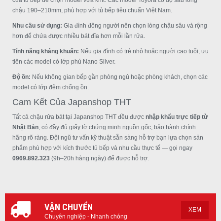
của tủ bếp để chọn model vừa khít. Các model Toyora có độ sâu lòng
chậu 190–210mm, phù hợp với tủ bếp tiêu chuẩn Việt Nam.
Nhu cầu sử dụng:
Gia đình đông người nên chọn lòng chậu sâu và rộng
hơn để chứa được nhiều bát đĩa hơn mỗi lần rửa.
Tính năng kháng khuẩn:
Nếu gia đình có trẻ nhỏ hoặc người cao tuổi, ưu
tiên các model có lớp phủ Nano Silver.
Độ ồn:
Nếu không gian bếp gần phòng ngủ hoặc phòng khách, chọn các
model có lớp đệm chống ồn.
Cam Kết Của Japanshop THT
Tất cả chậu rửa bát tại Japanshop THT đều được
nhập khẩu trực tiếp từ
Nhật Bản
, có đầy đủ giấy tờ chứng minh nguồn gốc, bảo hành chính
hãng rõ ràng. Đội ngũ tư vấn kỹ thuật sẵn sàng hỗ trợ bạn lựa chọn sản
phẩm phù hợp với kích thước tủ bếp và nhu cầu thực tế — gọi ngay
0969.892.323
(9h–20h hàng ngày) để được hỗ trợ.
VẬN CHUYỂN
XEM
Chuyên nghiệp - Nhanh chóng