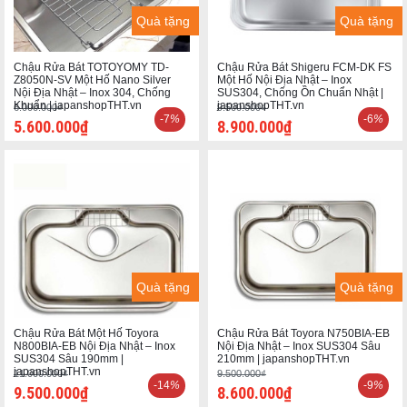
Quà tặng
Quà tặng
Chậu Rửa Bát TOTOYOMY TD-
Chậu Rửa Bát Shigeru FCM-DK FS
Z8050N-SV Một Hố Nano Silver
Một Hố Nội Địa Nhật – Inox
Nội Địa Nhật – Inox 304, Chống
SUS304, Chống Ồn Chuẩn Nhật |
Khuẩn | japanshopTHT.vn
japanshopTHT.vn
6.000.000₫
9.500.000₫
-7
%
-6
%
5.600.000₫
8.900.000₫
Quà tặng
Quà tặng
Chậu Rửa Bát Một Hố Toyora
Chậu Rửa Bát Toyora N750BIA-EB
N800BIA-EB Nội Địa Nhật – Inox
Nội Địa Nhật – Inox SUS304 Sâu
SUS304 Sâu 190mm |
210mm | japanshopTHT.vn
japanshopTHT.vn
11.000.000₫
9.500.000₫
-14
%
-9
%
9.500.000₫
8.600.000₫