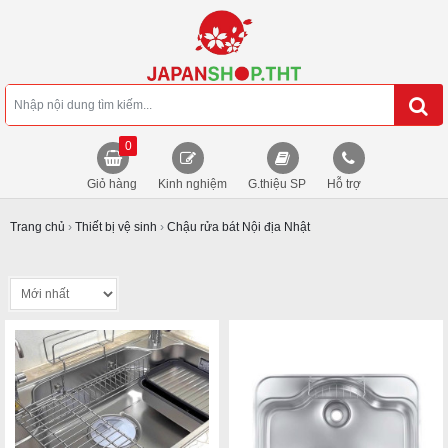
0
Giỏ hàng
Kinh nghiệm
G.thiệu SP
Hỗ trợ
Trang chủ
›
Thiết bị vệ sinh
›
Chậu rửa bát Nội địa Nhật