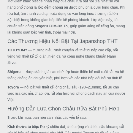
Một điểm khác biệt dễ nhận thấy của chậu rửa bát nội địa Nhật so với
hàng phổ thông là
lớp đệm chống ồn
được phủ phía dưới lòng chậu. Khi
rửa bát, âm thanh va chạm của dụng cụ vào lòng inox thường rất lớn —
đặc biệt trong không gian bếp liền kề phòng khách. Lớp đệm này, tiêu
chuẩn trên dòng
Shigeru FCM-DK FS
, giúp giảm đáng kể tiếng ồn, mang
lại không gian bếp yên tĩnh, thoải mái hơn.
Các Thương Hiệu Nổi Bật Tại Japanshop THT
TOTOYOMY
— thương hiệu Nhật chuyên về thiết bị bếp cao cấp, nổi
tiếng với thiết kế tối giản, hiện đại và công nghệ kháng khuẩn Nano
Silver.
Shigeru
— được đánh giá cao nhờ lớp hoàn thiện bề mặt xuất sắc và hệ
thống chống ồn chuyên biệt, phù hợp với các nhà bếp đòi hỏi sự tinh tế.
Toyora
— nổi bật với thiết kế lòng chậu sâu (190–210mm), tối ưu cho
việc rửa các nồi, chảo lớn, rất phù hợp với phong cách nấu ăn của người
Việt.
Hướng Dẫn Lựa Chọn Chậu Rửa Bát Phù Hợp
Trước khi mua, bạn nên cân nhắc các yếu tố sau:
Kích thước tủ bếp:
Đo kỹ chiều dài, chiều rộng và chiều sâu khoang cắt