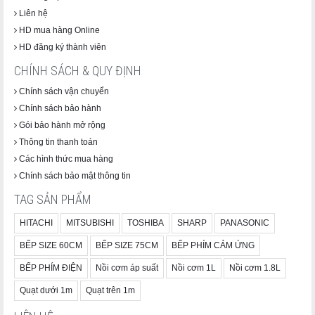
Liên hệ
HD mua hàng Online
HD đăng ký thành viên
CHÍNH SÁCH & QUY ĐỊNH
Chính sách vận chuyển
Chính sách bảo hành
Gói bảo hành mở rộng
Thông tin thanh toán
Các hình thức mua hàng
Chính sách bảo mật thông tin
TAG SẢN PHẨM
HITACHI
MITSUBISHI
TOSHIBA
SHARP
PANASONIC
BẾP SIZE 60CM
BẾP SIZE 75CM
BẾP PHÍM CẢM ỨNG
BẾP PHÍM ĐIỆN
Nồi cơm áp suất
Nồi cơm 1L
Nồi cơm 1.8L
Quạt dưới 1m
Quạt trên 1m