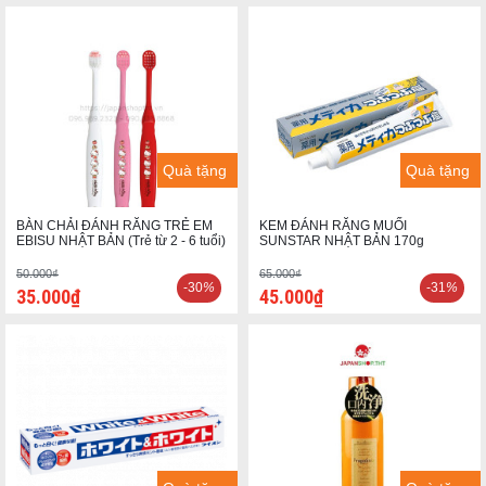
Quà tặng
Quà tặng
BÀN CHẢI ĐÁNH RĂNG TRẺ EM
KEM ĐÁNH RĂNG MUỐI
EBISU NHẬT BẢN (Trẻ từ 2 - 6 tuổi)
SUNSTAR NHẬT BẢN 170g
50.000₫
65.000₫
-30
%
-31
%
35.000₫
45.000₫