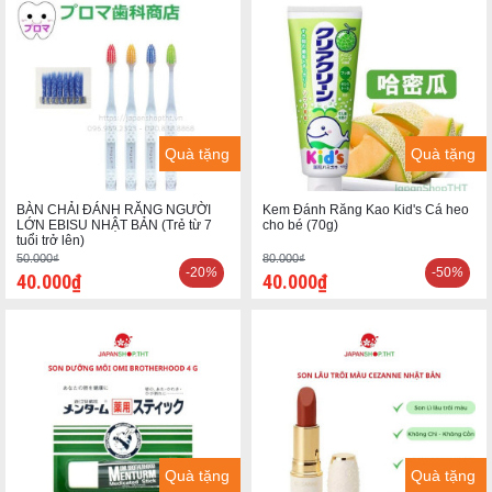
Quà tặng
Quà tặng
BÀN CHẢI ĐÁNH RĂNG NGƯỜI
Kem Đánh Răng Kao Kid's Cá heo
LỚN EBISU NHẬT BẢN (Trẻ từ 7
cho bé (70g)
tuổi trở lên)
50.000₫
80.000₫
-20
%
-50
%
40.000₫
40.000₫
Quà tặng
Quà tặng