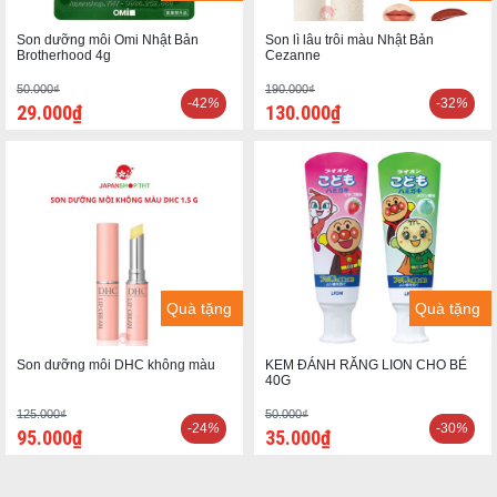
Son dưỡng môi Omi Nhật Bản
Son lì lâu trôi màu Nhật Bản
Brotherhood 4g
Cezanne
50.000₫
190.000₫
-42
%
-32
%
29.000₫
130.000₫
Quà tặng
Quà tặng
Son dưỡng môi DHC không màu
KEM ĐÁNH RĂNG LION CHO BÉ
40G
125.000₫
50.000₫
-24
%
-30
%
95.000₫
35.000₫