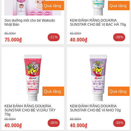
Quà tặng
Quà tặng
Son dưỡng môi cho bé Wakodo
KEM ĐÁNH RĂNG DOUKRIA
Nhật Bản
SUNSTAR CHO BÉ VỊ BẠC HÀ 70g
95.000₫
65.000₫
-21
%
-38
%
75.000₫
40.000₫
Quà tặng
Quà tặng
KEM ĐÁNH RĂNG DOUKRIA
KEM ĐÁNH RĂNG DOUKRIA
SUNSTAR CHO BÉ VỊ DÂU TÂY
SUNSTAR CHO BÉ VỊ NHO 70g
70g
65.000₫
65.000₫
-38
%
-38
%
40.000₫
40.000₫