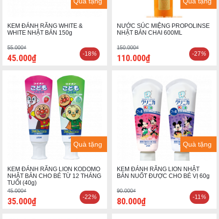
Quà tặng
Quà tặng
KEM ĐÁNH RĂNG WHITE &
NƯỚC SÚC MIỆNG PROPOLINSE
WHITE NHẬT BẢN 150g
NHẬT BẢN CHAI 600ML
55.000₫
150.000₫
-18
%
-27
%
45.000₫
110.000₫
Quà tặng
Quà tặng
KEM ĐÁNH RĂNG LION KODOMO
KEM ĐÁNH RĂNG LION NHẬT
NHẬT BẢN CHO BÉ TỪ 12 THÁNG
BẢN NUỐT ĐƯỢC CHO BÉ VỊ 60g
TUỔI (40g)
45.000₫
90.000₫
-22
%
-11
%
35.000₫
80.000₫