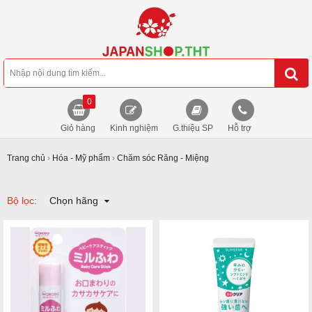
0
Giỏ hàng
Kinh nghiệm
G.thiệu SP
Hỗ trợ
Trang chủ
›
Hóa - Mỹ phẩm
›
Chăm sóc Răng - Miệng
Bộ lọc:
Chọn hãng