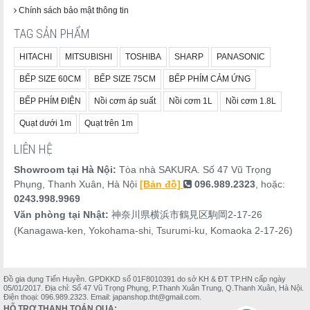
Chính sách bảo mật thông tin
TAG SẢN PHẨM
HITACHI
MITSUBISHI
TOSHIBA
SHARP
PANASONIC
BẾP SIZE 60CM
BẾP SIZE 75CM
BẾP PHÍM CẢM ỨNG
BẾP PHÍM ĐIỆN
Nồi cơm áp suất
Nồi cơm 1L
Nồi cơm 1.8L
Quạt dưới 1m
Quạt trên 1m
LIÊN HỆ
Showroom tại Hà Nội:
Tòa nhà SAKURA. Số 47 Vũ Trọng
Phụng, Thanh Xuân, Hà Nội
[Bản đồ]
096.989.2323
, hoặc:
0243.998.9969
Văn phòng tại Nhật:
神奈川県横浜市鶴見区駒岡2-17-26
(Kanagawa-ken, Yokohama-shi, Tsurumi-ku, Komaoka 2-17-26)
Đồ gia dụng Tiến Huyền. GPDKKD số 01F8010391 do sở KH & ĐT TP.HN cấp ngày
05/01/2017. Địa chỉ: Số 47 Vũ Trọng Phụng, P.Thanh Xuân Trung, Q.Thanh Xuân, Hà Nội.
Điện thoại: 096.989.2323. Email: japanshop.tht@gmail.com.
HỖ TRỢ THANH TOÁN QUA: