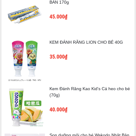
BẢN 170g
45.000₫
KEM ĐÁNH RĂNG LION CHO BÉ 40G
35.000₫
Kem Đánh Răng Kao Kid's Cá heo cho bé
(70g)
40.000₫
Son dưỡng môi cho bé Wakodo Nhật Bản