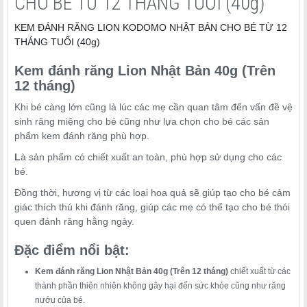
CHO BÉ TỪ 12 THÁNG TUỔI (40g)
KEM ĐÁNH RĂNG LION KODOMO NHẬT BẢN CHO BÉ TỪ 12
THÁNG TUỔI (40g)
Kem đánh răng Lion Nhật Bản 40g (Trên
12 tháng)
Khi bé càng lớn cũng là lúc các mẹ cần quan tâm đến vấn đề vệ
sinh răng miệng cho bé cũng như lựa chọn cho bé các sản
phẩm kem đánh răng phù hợp.
L
à sản phẩm có chiết xuất an toàn, phù hợp sử dụng cho các
bé.
Đồng thời, hương vị từ các loại hoa quả sẽ giúp tạo cho bé cảm
giác thích thú khi đánh răng, giúp các mẹ có thể tạo cho bé thói
quen đánh răng hằng ngày.
Đặc điểm nổi bật:
Kem đánh răng Lion Nhật Bản 40g (Trên 12 tháng)
chiết xuất từ các
thành phần thiên nhiên không gây hại đến sức khỏe cũng như răng
nướu của bé.