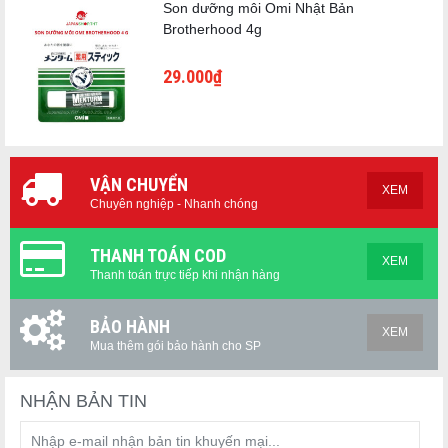
Son dưỡng môi Omi Nhật Bản
Brotherhood 4g
29.000₫
VẬN CHUYỂN
XEM
Chuyên nghiệp - Nhanh chóng
THANH TOÁN COD
XEM
Thanh toán trực tiếp khi nhận hàng
BẢO HÀNH
XEM
Mua thêm gói bảo hành cho SP
NHẬN BẢN TIN