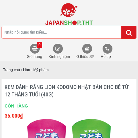
0
Giỏ hàng
Kinh nghiệm
G.thiệu SP
Hỗ trợ
Trang chủ
›
Hóa - Mỹ phẩm
KEM ĐÁNH RĂNG LION KODOMO NHẬT BẢN CHO BÉ TỪ
12 THÁNG TUỔI (40G)
CÒN HÀNG
35.000
₫