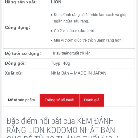
Hãng sản xuất:
LION
Kem đánh răng có fluoride làm sạch và giúp
ngăn ngừa sâu răng.
Công dụng:
Có 2 vị: dâu và dưa lưới
Mùi vị thơm giúp trẻ thích đánh răng hơn
Độ tuổi sử dụng:
Từ
18 tháng tuổi
trở lên
Đóng gói:
Tuýp, 40g
Xuất xứ:
Nhật Bản – MADE IN JAPAN
Mô tả sản phẩm
Thông số kỹ thuật
Đánh giá
Đặc điểm nổi bật của KEM ĐÁNH
RĂNG LION KODOMO NHẬT BẢN