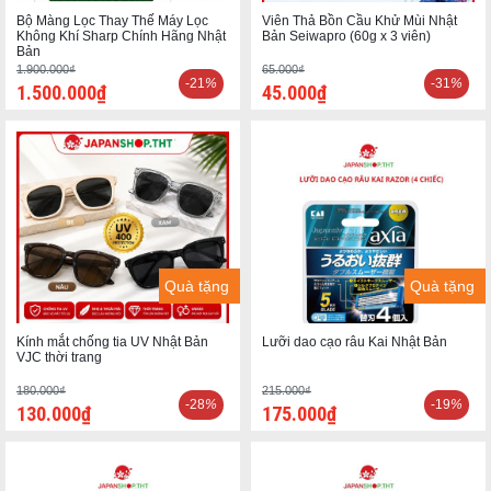
Bộ Màng Lọc Thay Thế Máy Lọc
Viên Thả Bồn Cầu Khử Mùi Nhật
Không Khí Sharp Chính Hãng Nhật
Bản Seiwapro (60g x 3 viên)
Bản
1.900.000₫
65.000₫
-21
%
-31
%
1.500.000₫
45.000₫
Quà tặng
Quà tặng
Kính mắt chống tia UV Nhật Bản
Lưỡi dao cạo râu Kai Nhật Bản
VJC thời trang
180.000₫
215.000₫
-28
%
-19
%
130.000₫
175.000₫