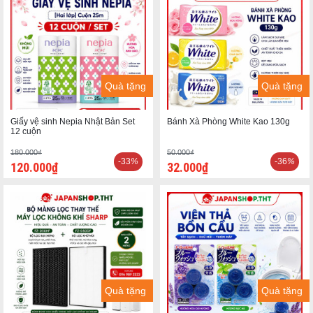
Quà tặng
Quà tặng
Giấy vệ sinh Nepia Nhật Bản Set
Bánh Xà Phòng White Kao 130g
12 cuộn
180.000₫
50.000₫
-33
%
-36
%
120.000₫
32.000₫
Quà tặng
Quà tặng