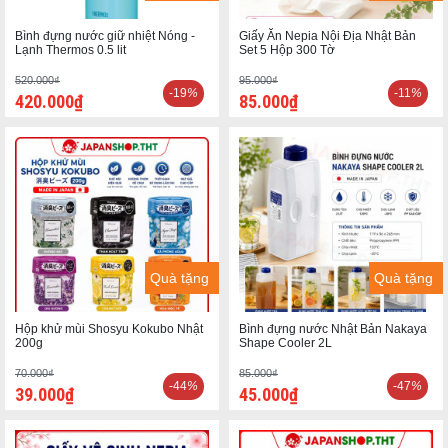
Bình đựng nước giữ nhiệt Nóng -
Giấy Ăn Nepia Nội Địa Nhật Bản
Lạnh Thermos 0.5 lit
Set 5 Hộp 300 Tờ
520.000₫
95.000₫
-19
%
-11
%
420.000₫
85.000₫
Quà tặng
Quà tặng
Hộp khử mùi Shosyu Kokubo Nhật
Bình đựng nước Nhật Bản Nakaya
200g
Shape Cooler 2L
70.000₫
85.000₫
-44
%
-47
%
39.000₫
45.000₫