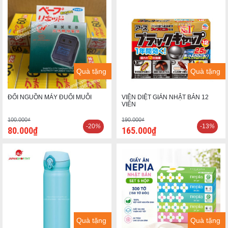
Quà tặng
Quà tặng
ĐỔI NGUỒN MÁY ĐUỔI MUỖI
VIÊN DIỆT GIÁN NHẬT BẢN 12
VIÊN
100.000₫
190.000₫
-20
%
-13
%
80.000₫
165.000₫
Quà tặng
Quà tặng