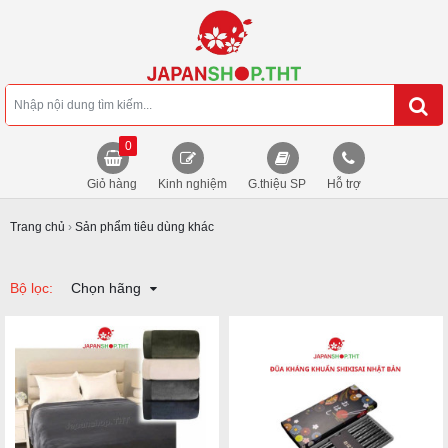
0
Giỏ hàng
Kinh nghiệm
G.thiệu SP
Hỗ trợ
Trang chủ
›
Sản phẩm tiêu dùng khác
Bộ lọc:
Chọn hãng