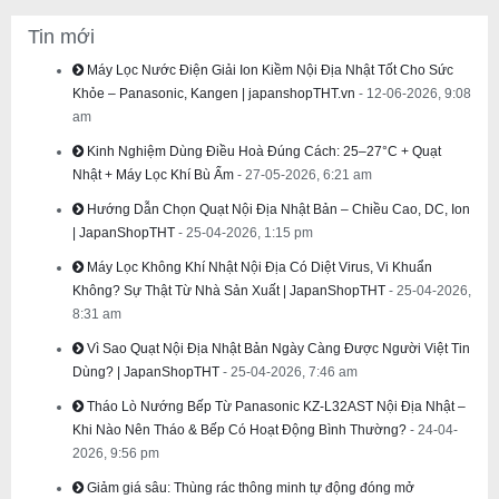
Tin mới
Máy Lọc Nước Điện Giải Ion Kiềm Nội Địa Nhật Tốt Cho Sức
Khỏe – Panasonic, Kangen | japanshopTHT.vn
- 12-06-2026, 9:08
am
Kinh Nghiệm Dùng Điều Hoà Đúng Cách: 25–27°C + Quạt
Nhật + Máy Lọc Khí Bù Ẩm
- 27-05-2026, 6:21 am
Hướng Dẫn Chọn Quạt Nội Địa Nhật Bản – Chiều Cao, DC, Ion
| JapanShopTHT
- 25-04-2026, 1:15 pm
Máy Lọc Không Khí Nhật Nội Địa Có Diệt Virus, Vi Khuẩn
Không? Sự Thật Từ Nhà Sản Xuất | JapanShopTHT
- 25-04-2026,
8:31 am
Vì Sao Quạt Nội Địa Nhật Bản Ngày Càng Được Người Việt Tin
Dùng? | JapanShopTHT
- 25-04-2026, 7:46 am
Tháo Lò Nướng Bếp Từ Panasonic KZ-L32AST Nội Địa Nhật –
Khi Nào Nên Tháo & Bếp Có Hoạt Động Bình Thường?
- 24-04-
2026, 9:56 pm
Giảm giá sâu: Thùng rác thông minh tự động đóng mở