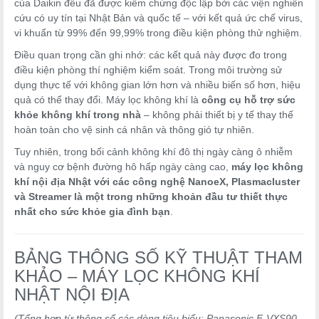
của Daikin đều đã được kiểm chứng độc lập bởi các viện nghiên
cứu có uy tín tại Nhật Bản và quốc tế – với kết quả ức chế virus,
vi khuẩn từ 99% đến 99,99% trong điều kiện phòng thử nghiệm.
Điều quan trọng cần ghi nhớ: các kết quả này được đo trong
điều kiện phòng thí nghiệm kiểm soát. Trong môi trường sử
dụng thực tế với không gian lớn hơn và nhiều biến số hơn, hiệu
quả có thể thay đổi. Máy lọc không khí là
công cụ hỗ trợ sức
khỏe không khí trong nhà
– không phải thiết bị y tế thay thế
hoàn toàn cho vệ sinh cá nhân và thông gió tự nhiên.
Tuy nhiên, trong bối cảnh không khí đô thị ngày càng ô nhiễm
và nguy cơ bệnh đường hô hấp ngày càng cao,
máy lọc không
khí nội địa Nhật với các công nghệ NanoeX, Plasmacluster
và Streamer là một trong những khoản đầu tư thiết thực
nhất cho sức khỏe gia đình bạn
.
BẢNG THÔNG SỐ KỸ THUẬT THAM
KHẢO – MÁY LỌC KHÔNG KHÍ
NHẬT NỘI ĐỊA
(Tổng hợp từ thông số các dòng tiêu biểu: Panasonic F-VXS90,