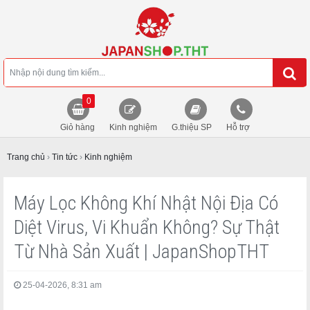
0
Giỏ hàng
Kinh nghiệm
G.thiệu SP
Hỗ trợ
Trang chủ
›
Tin tức
›
Kinh nghiệm
Máy Lọc Không Khí Nhật Nội Địa Có
Diệt Virus, Vi Khuẩn Không? Sự Thật
Từ Nhà Sản Xuất | JapanShopTHT
25-04-2026, 8:31 am