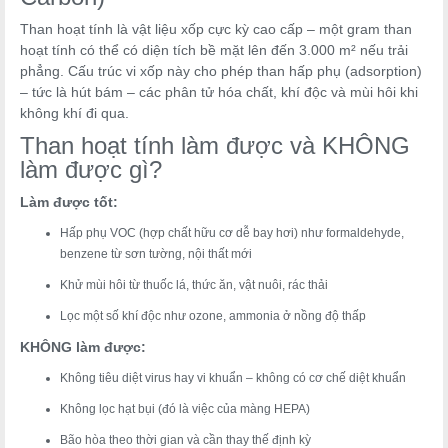
Than hoạt tính là vật liệu xốp cực kỳ cao cấp – một gram than
hoạt tính có thể có diện tích bề mặt lên đến 3.000 m² nếu trải
phẳng. Cấu trúc vi xốp này cho phép than hấp phụ (adsorption)
– tức là hút bám – các phân tử hóa chất, khí độc và mùi hôi khi
không khí đi qua.
Than hoạt tính làm được và KHÔNG
làm được gì?
Làm được tốt:
Hấp phụ VOC (hợp chất hữu cơ dễ bay hơi) như formaldehyde,
benzene từ sơn tường, nội thất mới
Khử mùi hôi từ thuốc lá, thức ăn, vật nuôi, rác thải
Lọc một số khí độc như ozone, ammonia ở nồng độ thấp
KHÔNG làm được:
Không tiêu diệt virus hay vi khuẩn – không có cơ chế diệt khuẩn
Không lọc hạt bụi (đó là việc của màng HEPA)
Bão hòa theo thời gian và cần thay thế định kỳ