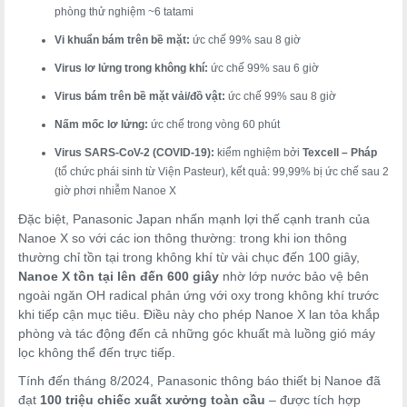
phòng thử nghiệm ~6 tatami
Vi khuẩn bám trên bề mặt:
ức chế 99% sau 8 giờ
Virus lơ lửng trong không khí:
ức chế 99% sau 6 giờ
Virus bám trên bề mặt vải/đồ vật:
ức chế 99% sau 8 giờ
Nấm mốc lơ lửng:
ức chế trong vòng 60 phút
Virus SARS-CoV-2 (COVID-19):
kiểm nghiệm bởi
Texcell – Pháp
(tổ chức phái sinh từ Viện Pasteur), kết quả: 99,99% bị ức chế sau 2
giờ phơi nhiễm Nanoe X
Đặc biệt, Panasonic Japan nhấn mạnh lợi thế cạnh tranh của
Nanoe X so với các ion thông thường: trong khi ion thông
thường chỉ tồn tại trong không khí từ vài chục đến 100 giây,
Nanoe X tồn tại lên đến 600 giây
nhờ lớp nước bảo vệ bên
ngoài ngăn OH radical phản ứng với oxy trong không khí trước
khi tiếp cận mục tiêu. Điều này cho phép Nanoe X lan tỏa khắp
phòng và tác động đến cả những góc khuất mà luồng gió máy
lọc không thể đến trực tiếp.
Tính đến tháng 8/2024, Panasonic thông báo thiết bị Nanoe đã
đạt
100 triệu chiếc xuất xưởng toàn cầu
– được tích hợp