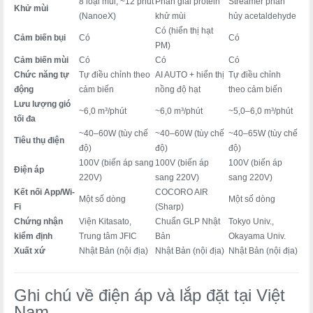
8 loại mùi, ~12 phút
Phân giải protein
Streamer phân
Khử mùi
(NanoeX)
khử mùi
hủy acetaldehyde
Có (hiển thị hạt
Cảm biến bụi
Có
Có
PM)
Cảm biến mùi
Có
Có
Có
Chức năng tự
Tự điều chỉnh theo
AI AUTO + hiển thị
Tự điều chỉnh
động
cảm biến
nồng độ hạt
theo cảm biến
Lưu lượng gió
~6,0 m³/phút
~6,0 m³/phút
~5,0–6,0 m³/phút
tối đa
~40–60W (tùy chế
~40–60W (tùy chế
~40–65W (tùy chế
Tiêu thụ điện
độ)
độ)
độ)
100V (biến áp sang
100V (biến áp
100V (biến áp
Điện áp
220V)
sang 220V)
sang 220V)
Kết nối App/Wi-
COCORO AIR
Một số dòng
Một số dòng
Fi
(Sharp)
Chứng nhận
Viện Kitasato,
Chuẩn GLP Nhật
Tokyo Univ.,
kiểm định
Trung tâm JFIC
Bản
Okayama Univ.
Xuất xứ
Nhật Bản (nội địa)
Nhật Bản (nội địa)
Nhật Bản (nội địa)
Ghi chú về điện áp và lắp đặt tại Việt
Nam