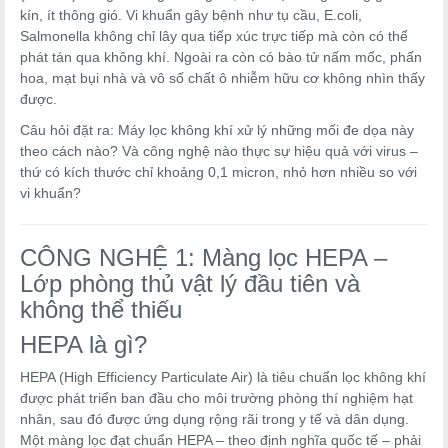
kín, ít thông gió. Vi khuẩn gây bệnh như tụ cầu, E.coli,
Salmonella không chỉ lây qua tiếp xúc trực tiếp mà còn có thể
phát tán qua không khí. Ngoài ra còn có bào tử nấm mốc, phấn
hoa, mạt bụi nhà và vô số chất ô nhiễm hữu cơ không nhìn thấy
được.
Câu hỏi đặt ra: Máy lọc không khí xử lý những mối đe dọa này
theo cách nào? Và công nghệ nào thực sự hiệu quả với virus –
thứ có kích thước chỉ khoảng 0,1 micron, nhỏ hơn nhiều so với
vi khuẩn?
CÔNG NGHỆ 1: Màng lọc HEPA –
Lớp phòng thủ vật lý đầu tiên và
không thể thiếu
HEPA là gì?
HEPA (High Efficiency Particulate Air) là tiêu chuẩn lọc không khí
được phát triển ban đầu cho môi trường phòng thí nghiệm hạt
nhân, sau đó được ứng dụng rộng rãi trong y tế và dân dụng.
Một màng lọc đạt chuẩn HEPA – theo định nghĩa quốc tế – phải