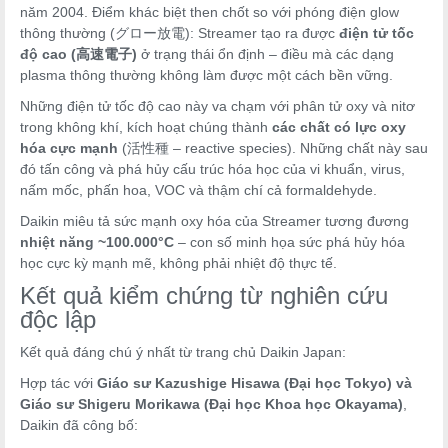
năm 2004. Điểm khác biệt then chốt so với phóng điện glow
thông thường (グロー放電): Streamer tạo ra được
điện tử tốc
độ cao (高速電子)
ở trạng thái ổn định – điều mà các dạng
plasma thông thường không làm được một cách bền vững.
Những điện tử tốc độ cao này va chạm với phân tử oxy và nitơ
trong không khí, kích hoạt chúng thành
các chất có lực oxy
hóa cực mạnh
(活性種 – reactive species). Những chất này sau
đó tấn công và phá hủy cấu trúc hóa học của vi khuẩn, virus,
nấm mốc, phấn hoa, VOC và thậm chí cả formaldehyde.
Daikin miêu tả sức mạnh oxy hóa của Streamer tương đương
nhiệt năng ~100.000°C
– con số minh họa sức phá hủy hóa
học cực kỳ mạnh mẽ, không phải nhiệt độ thực tế.
Kết quả kiểm chứng từ nghiên cứu
độc lập
Kết quả đáng chú ý nhất từ trang chủ Daikin Japan:
Hợp tác với
Giáo sư Kazushige Hisawa (Đại học Tokyo) và
Giáo sư Shigeru Morikawa (Đại học Khoa học Okayama)
,
Daikin đã công bố: