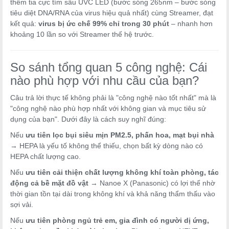
thêm tia cực tím sâu UVC LED (bước sóng 265nm – bước sóng
tiêu diệt DNA/RNA của virus hiệu quả nhất) cùng Streamer, đạt
kết quả:
virus bị ức chế 99% chỉ trong 30 phút
– nhanh hơn
khoảng 10 lần so với Streamer thế hệ trước.
So sánh tổng quan 5 công nghệ: Cái
nào phù hợp với nhu cầu của bạn?
Câu trả lời thực tế không phải là "công nghệ nào tốt nhất" mà là
"công nghệ nào phù hợp nhất với không gian và mục tiêu sử
dụng của bạn". Dưới đây là cách suy nghĩ đúng:
Nếu
ưu tiên lọc bụi siêu mịn PM2.5, phấn hoa, mạt bụi nhà
→ HEPA là yếu tố không thể thiếu, chọn bất kỳ dòng nào có
HEPA chất lượng cao.
Nếu
ưu tiên cải thiện chất lượng không khí toàn phòng, tác
động cả bề mặt đồ vật
→ Nanoe X (Panasonic) có lợi thế nhờ
thời gian tồn tại dài trong không khí và khả năng thẩm thấu vào
sợi vải.
Nếu
ưu tiên phòng ngủ trẻ em, gia đình có người dị ứng,