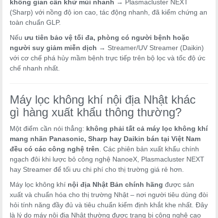
không gian cần khử mùi nhanh
→ Plasmacluster NEXT
(Sharp) với nồng độ ion cao, tác động nhanh, đã kiểm chứng an
toàn chuẩn GLP.
Nếu
ưu tiên bảo vệ tối đa, phòng có người bệnh hoặc
người suy giảm miễn dịch
→ Streamer/UV Streamer (Daikin)
với cơ chế phá hủy mầm bệnh trực tiếp trên bộ lọc và tốc độ ức
chế nhanh nhất.
Máy lọc không khí nội địa Nhật khác
gì hàng xuất khẩu thông thường?
Một điểm cần nói thẳng:
không phải tất cả máy lọc không khí
mang nhãn Panasonic, Sharp hay Daikin bán tại Việt Nam
đều có các công nghệ trên
. Các phiên bản xuất khẩu chính
ngạch đôi khi lược bỏ công nghệ NanoeX, Plasmacluster NEXT
hay Streamer để tối ưu chi phí cho thị trường giá rẻ hơn.
Máy lọc không khí
nội địa Nhật Bản chính hãng
được sản
xuất và chuẩn hóa cho thị trường Nhật – nơi người tiêu dùng đòi
hỏi tính năng đầy đủ và tiêu chuẩn kiểm định khắt khe nhất. Đây
là lý do máy nội địa Nhật thường được trang bị công nghệ cao