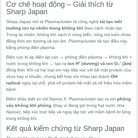
Cơ chế hoạt động – Giải thích từ
Sharp Japan
Sharp Japan mô tả Plasmacluster là công nghệ
tái tạo môi
trường ion tự nhiên trong không khí
theo cách nhân tạo.
Trong tự nhiên, không khí sạch ở vùng biển, rừng núi luôn chứa
đồng thời ion dương và ion âm. Plasmacluster tái tạo điều này
bằng phóng điện plasma:
Điện cực bị áp điện áp cao → phóng điện plasma → không khí +
nước trong không khí → tạo ra
ion H⁺ (dương) và ion O₂⁻ (âm)
đồng thời. Khi cả hai loại ion này tiếp xúc với bề mặt protein của
virus hay vi khuẩn, chúng kết hợp với nhau tạo thành
OH
radical
ngay tại chỗ, phá vỡ protein bề mặt và vô hiệu hóa mầm
bệnh.
Điểm khác biệt so với Nanoe X: Plasmacluster tạo ra ion
phóng
vào không khí phòng
(thay vì đóng gói trong hạt nước như
Nanoe), tiếp xúc trực tiếp và ngay lập tức với mầm bệnh lơ lửng
trong không khí.
Kết quả kiểm chứng từ Sharp Japan