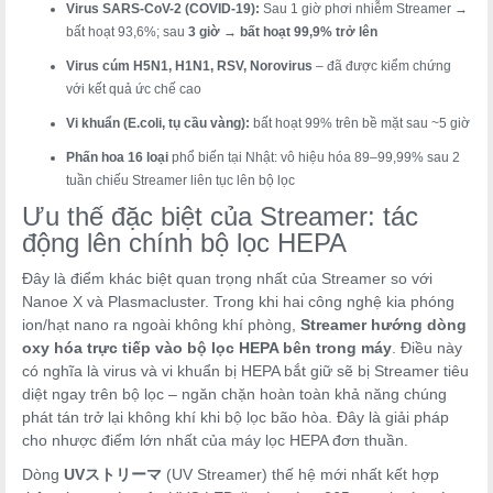
Virus SARS-CoV-2 (COVID-19):
Sau 1 giờ phơi nhiễm Streamer →
bất hoạt 93,6%; sau
3 giờ → bất hoạt 99,9% trở lên
Virus cúm H5N1, H1N1, RSV, Norovirus
– đã được kiểm chứng
với kết quả ức chế cao
Vi khuẩn (E.coli, tụ cầu vàng):
bất hoạt 99% trên bề mặt sau ~5 giờ
Phấn hoa 16 loại
phổ biến tại Nhật: vô hiệu hóa 89–99,99% sau 2
tuần chiếu Streamer liên tục lên bộ lọc
Ưu thế đặc biệt của Streamer: tác
động lên chính bộ lọc HEPA
Đây là điểm khác biệt quan trọng nhất của Streamer so với
Nanoe X và Plasmacluster. Trong khi hai công nghệ kia phóng
ion/hạt nano ra ngoài không khí phòng,
Streamer hướng dòng
oxy hóa trực tiếp vào bộ lọc HEPA bên trong máy
. Điều này
có nghĩa là virus và vi khuẩn bị HEPA bắt giữ sẽ bị Streamer tiêu
diệt ngay trên bộ lọc – ngăn chặn hoàn toàn khả năng chúng
phát tán trở lại không khí khi bộ lọc bão hòa. Đây là giải pháp
cho nhược điểm lớn nhất của máy lọc HEPA đơn thuần.
Dòng
UVストリーマ
(UV Streamer) thế hệ mới nhất kết hợp