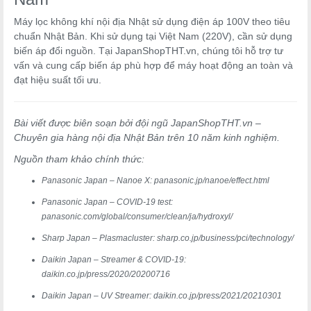
Máy lọc không khí nội địa Nhật sử dụng điện áp 100V theo tiêu
chuẩn Nhật Bản. Khi sử dụng tại Việt Nam (220V), cần sử dụng
biến áp đổi nguồn. Tại JapanShopTHT.vn, chúng tôi hỗ trợ tư
vấn và cung cấp biến áp phù hợp để máy hoạt động an toàn và
đạt hiệu suất tối ưu.
Bài viết được biên soạn bởi đội ngũ JapanShopTHT.vn –
Chuyên gia hàng nội địa Nhật Bản trên 10 năm kinh nghiệm.
Nguồn tham khảo chính thức:
Panasonic Japan – Nanoe X: panasonic.jp/nanoe/effect.html
Panasonic Japan – COVID-19 test:
panasonic.com/global/consumer/clean/ja/hydroxyl/
Sharp Japan – Plasmacluster: sharp.co.jp/business/pci/technology/
Daikin Japan – Streamer & COVID-19:
daikin.co.jp/press/2020/20200716
Daikin Japan – UV Streamer: daikin.co.jp/press/2021/20210301