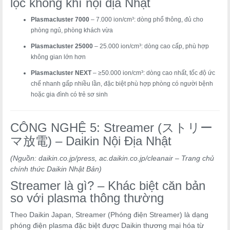
lọc không khí nội địa Nhật
Plasmacluster 7000
– 7.000 ion/cm³: dòng phổ thông, đủ cho
phòng ngủ, phòng khách vừa
Plasmacluster 25000
– 25.000 ion/cm³: dòng cao cấp, phù hợp
không gian lớn hơn
Plasmacluster NEXT
– ≥50.000 ion/cm³: dòng cao nhất, tốc độ ức
chế nhanh gấp nhiều lần, đặc biệt phù hợp phòng có người bệnh
hoặc gia đình có trẻ sơ sinh
CÔNG NGHỆ 5: Streamer (ストリー
マ放電) – Daikin Nội Địa Nhật
(Nguồn: daikin.co.jp/press, ac.daikin.co.jp/cleanair – Trang chủ
chính thức Daikin Nhật Bản)
Streamer là gì? – Khác biệt căn bản
so với plasma thông thường
Theo Daikin Japan, Streamer (Phóng điện Streamer) là dạng
phóng điện plasma đặc biệt được Daikin thương mại hóa từ