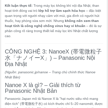
Kết luận thực tế:
Trong máy lọc không khí nội địa Nhật, than
hoạt tính đóng vai trò
lớp hỗ trợ làm sạch hóa học
– đặc biệt
quan trọng với người nhạy cảm với mùi, gia đình có người hút
thuốc, hay phòng vừa sơn mới. Nhưng
không nên xem than
hoạt tính là công nghệ chống virus hay vi khuẩn
– đó là sự
phân công rõ ràng trong thiết kế máy lọc khí Nhật chất lượng
cao.
CÔNG NGHỆ 3: NanoeX (帯電微粒子
水「ナノイーX」) – Panasonic Nội
Địa Nhật
(Nguồn: panasonic.jp/nanoe – Trang chủ chính thức Nanoe
Nhật Bản)
Nanoe X là gì? – Giải thích từ
Panasonic Nhật Bản
Panasonic Japan mô tả Nanoe X là "hạt nước siêu nhỏ mang
điện tích" (帯電微粒子水) có kích thước chỉ 5–20 nanomét, được