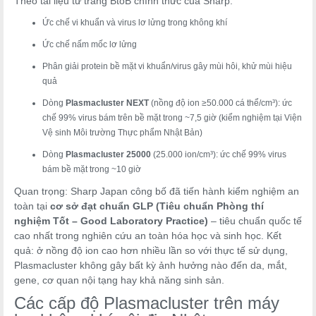
Theo tài liệu từ trang BtoB chính thức của Sharp:
Ức chế vi khuẩn và virus lơ lửng trong không khí
Ức chế nấm mốc lơ lửng
Phân giải protein bề mặt vi khuẩn/virus gây mùi hôi, khử mùi hiệu
quả
Dòng
Plasmacluster NEXT
(nồng độ ion ≥50.000 cá thể/cm³): ức
chế 99% virus bám trên bề mặt trong ~7,5 giờ (kiểm nghiệm tại Viện
Vệ sinh Môi trường Thực phẩm Nhật Bản)
Dòng
Plasmacluster 25000
(25.000 ion/cm³): ức chế 99% virus
bám bề mặt trong ~10 giờ
Quan trọng: Sharp Japan công bố đã tiến hành kiểm nghiệm an
toàn tại
cơ sở đạt chuẩn GLP (Tiêu chuẩn Phòng thí
nghiệm Tốt – Good Laboratory Practice)
– tiêu chuẩn quốc tế
cao nhất trong nghiên cứu an toàn hóa học và sinh học. Kết
quả: ở nồng độ ion cao hơn nhiều lần so với thực tế sử dụng,
Plasmacluster không gây bất kỳ ảnh hưởng nào đến da, mắt,
gene, cơ quan nội tạng hay khả năng sinh sản.
Các cấp độ Plasmacluster trên máy