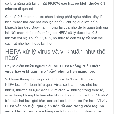
có khả năng giữ lại ít nhất
99,97% các hạt có kích thước 0,3
micron
đi qua nó.
Con số 0,3 micron được chọn không phải ngẫu nhiên: đây là
kích thước mà các hạt khó lọc nhất vì chúng quá lớn để bị
khuếch tán kiểu Brownian nhưng lại quá nhỏ để bị quán tính giữ
lại. Nói cách khác, nếu màng lọc HEPA xử lý được hạt 0,3
micron với hiệu suất 99,97%, nó thực tế còn xử lý tốt hơn với
các hạt nhỏ hơn hoặc lớn hơn.
HEPA xử lý virus và vi khuẩn như thế
nào?
Đây là điểm nhiều người hiểu sai.
HEPA không "tiêu diệt"
virus hay vi khuẩn – nó "bẫy" chúng trên màng lọc.
Vi khuẩn thông thường có kích thước từ 1 đến 10 micron →
HEPA lọc hoàn toàn hiệu quả. Virus có kích thước nhỏ hơn
nhiều, thường từ 0,02 đến 0,3 micron → nhưng trong thực tế,
virus trong không khí hầu như không bay tự do mà luôn "đi nhờ"
trên các hạt bụi, giọt bắn, aerosol có kích thước lớn hơn. Vì vậy,
HEPA vẫn có hiệu quả gián tiếp rất cao trong việc loại bỏ
virus khỏi không khí
– bằng cách lọc đi những phương tiện