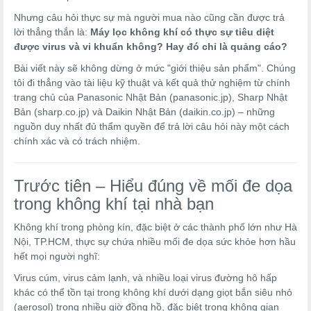
Nhưng câu hỏi thực sự mà người mua nào cũng cần được trả
lời thẳng thắn là:
Máy lọc không khí có thực sự tiêu diệt
được virus và vi khuẩn không? Hay đó chỉ là quảng cáo?
Bài viết này sẽ không dừng ở mức "giới thiệu sản phẩm". Chúng
tôi đi thẳng vào tài liệu kỹ thuật và kết quả thử nghiệm từ chính
trang chủ của Panasonic Nhật Bản (panasonic.jp), Sharp Nhật
Bản (sharp.co.jp) và Daikin Nhật Bản (daikin.co.jp) – những
nguồn duy nhất đủ thẩm quyền để trả lời câu hỏi này một cách
chính xác và có trách nhiệm.
Trước tiên – Hiểu đúng về mối đe dọa
trong không khí tại nhà bạn
Không khí trong phòng kín, đặc biệt ở các thành phố lớn như Hà
Nội, TP.HCM, thực sự chứa nhiều mối đe dọa sức khỏe hơn hầu
hết mọi người nghĩ:
Virus cúm, virus cảm lạnh, và nhiều loại virus đường hô hấp
khác có thể tồn tại trong không khí dưới dạng giọt bắn siêu nhỏ
(aerosol) trong nhiều giờ đồng hồ, đặc biệt trong không gian