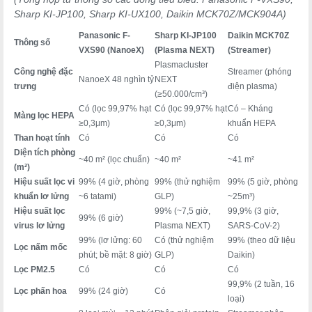
Sharp KI-JP100, Sharp KI-UX100, Daikin MCK70Z/MCK904A)
Panasonic F-
Sharp KI-JP100
Daikin MCK70Z
Thông số
VXS90 (NanoeX)
(Plasma NEXT)
(Streamer)
Plasmacluster
Công nghệ đặc
Streamer (phóng
NanoeX 48 nghìn tỷ
NEXT
trưng
điện plasma)
(≥50.000/cm³)
Có (lọc 99,97% hạt
Có (lọc 99,97% hạt
Có – Kháng
Màng lọc HEPA
≥0,3μm)
≥0,3μm)
khuẩn HEPA
Than hoạt tính
Có
Có
Có
Diện tích phòng
~40 m² (lọc chuẩn)
~40 m²
~41 m²
(m²)
Hiệu suất lọc vi
99% (4 giờ, phòng
99% (thử nghiệm
99% (5 giờ, phòng
khuẩn lơ lửng
~6 tatami)
GLP)
~25m³)
Hiệu suất lọc
99% (~7,5 giờ,
99,9% (3 giờ,
99% (6 giờ)
virus lơ lửng
Plasma NEXT)
SARS-CoV-2)
99% (lơ lửng: 60
Có (thử nghiệm
99% (theo dữ liệu
Lọc nấm mốc
phút; bề mặt: 8 giờ)
GLP)
Daikin)
Lọc PM2.5
Có
Có
Có
99,9% (2 tuần, 16
Lọc phấn hoa
99% (24 giờ)
Có
loại)