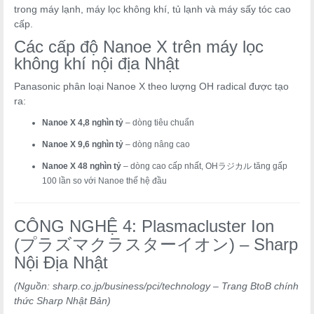
trong máy lạnh, máy lọc không khí, tủ lạnh và máy sấy tóc cao
cấp.
Các cấp độ Nanoe X trên máy lọc
không khí nội địa Nhật
Panasonic phân loại Nanoe X theo lượng OH radical được tạo
ra:
Nanoe X 4,8 nghìn tỷ
– dòng tiêu chuẩn
Nanoe X 9,6 nghìn tỷ
– dòng nâng cao
Nanoe X 48 nghìn tỷ
– dòng cao cấp nhất, OHラジカル tăng gấp
100 lần so với Nanoe thế hệ đầu
CÔNG NGHỆ 4: Plasmacluster Ion
(プラズマクラスターイオン) – Sharp
Nội Địa Nhật
(Nguồn: sharp.co.jp/business/pci/technology – Trang BtoB chính
thức Sharp Nhật Bản)