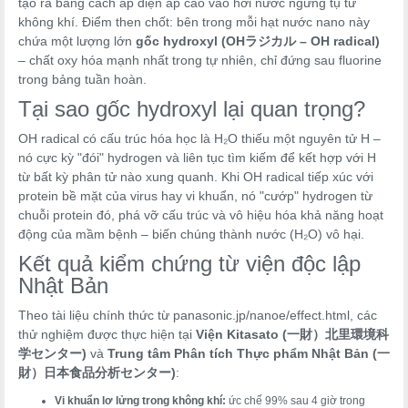
tạo ra bằng cách áp điện áp cao vào hơi nước ngưng tụ từ
không khí. Điểm then chốt: bên trong mỗi hạt nước nano này
chứa một lượng lớn
gốc hydroxyl (OHラジカル – OH radical)
– chất oxy hóa mạnh nhất trong tự nhiên, chỉ đứng sau fluorine
trong bảng tuần hoàn.
Tại sao gốc hydroxyl lại quan trọng?
OH radical có cấu trúc hóa học là H₂O thiếu một nguyên tử H –
nó cực kỳ "đói" hydrogen và liên tục tìm kiếm để kết hợp với H
từ bất kỳ phân tử nào xung quanh. Khi OH radical tiếp xúc với
protein bề mặt của virus hay vi khuẩn, nó "cướp" hydrogen từ
chuỗi protein đó, phá vỡ cấu trúc và vô hiệu hóa khả năng hoạt
động của mầm bệnh – biến chúng thành nước (H₂O) vô hại.
Kết quả kiểm chứng từ viện độc lập
Nhật Bản
Theo tài liệu chính thức từ panasonic.jp/nanoe/effect.html, các
thử nghiệm được thực hiện tại
Viện Kitasato (一財）北里環境科
学センター)
và
Trung tâm Phân tích Thực phẩm Nhật Bản (一
財）日本食品分析センター)
:
Vi khuẩn lơ lửng trong không khí:
ức chế 99% sau 4 giờ trong