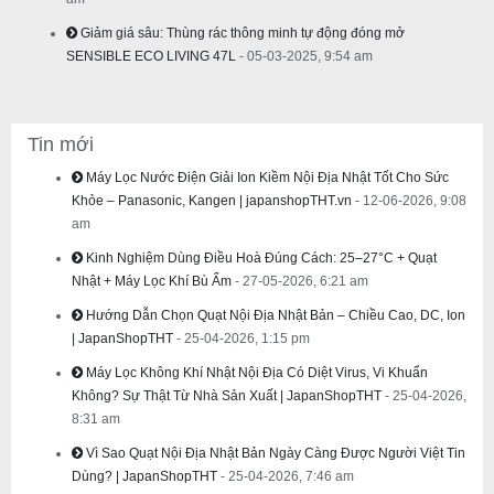
Giảm giá sâu: Thùng rác thông minh tự động đóng mở
SENSIBLE ECO LIVING 47L
- 05-03-2025, 9:54 am
Tin mới
Máy Lọc Nước Điện Giải Ion Kiềm Nội Địa Nhật Tốt Cho Sức
Khỏe – Panasonic, Kangen | japanshopTHT.vn
- 12-06-2026, 9:08
am
Kinh Nghiệm Dùng Điều Hoà Đúng Cách: 25–27°C + Quạt
Nhật + Máy Lọc Khí Bù Ẩm
- 27-05-2026, 6:21 am
Hướng Dẫn Chọn Quạt Nội Địa Nhật Bản – Chiều Cao, DC, Ion
| JapanShopTHT
- 25-04-2026, 1:15 pm
Máy Lọc Không Khí Nhật Nội Địa Có Diệt Virus, Vi Khuẩn
Không? Sự Thật Từ Nhà Sản Xuất | JapanShopTHT
- 25-04-2026,
8:31 am
Vì Sao Quạt Nội Địa Nhật Bản Ngày Càng Được Người Việt Tin
Dùng? | JapanShopTHT
- 25-04-2026, 7:46 am