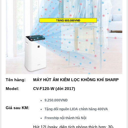
Tên hàng:
MÁY HÚT ẨM KIÊM LỌC KHÔNG KHÍ SHARP
Model:
CV-F120-W (đời 2017)
9.250.000VNĐ
Giá sau KM:
Tặng đổi nguồn LIOA chính hãng 400VA
Freeship nội thành Hà Nội
Hút 12L/ngày, diện tích phòng thích hợp: 30-