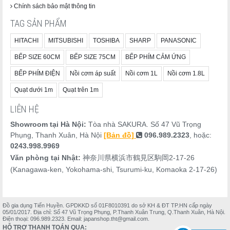
Chính sách bảo mật thông tin
TAG SẢN PHẨM
HITACHI
MITSUBISHI
TOSHIBA
SHARP
PANASONIC
BẾP SIZE 60CM
BẾP SIZE 75CM
BẾP PHÍM CẢM ỨNG
BẾP PHÍM ĐIỆN
Nồi cơm áp suất
Nồi cơm 1L
Nồi cơm 1.8L
Quạt dưới 1m
Quạt trên 1m
LIÊN HỆ
Showroom tại Hà Nội:
Tòa nhà SAKURA. Số 47 Vũ Trọng
Phụng, Thanh Xuân, Hà Nội
[Bản đồ]
096.989.2323
, hoặc:
0243.998.9969
Văn phòng tại Nhật:
神奈川県横浜市鶴見区駒岡2-17-26
(Kanagawa-ken, Yokohama-shi, Tsurumi-ku, Komaoka 2-17-26)
Đồ gia dụng Tiến Huyền. GPDKKD số 01F8010391 do sở KH & ĐT TP.HN cấp ngày
05/01/2017. Địa chỉ: Số 47 Vũ Trọng Phụng, P.Thanh Xuân Trung, Q.Thanh Xuân, Hà Nội.
Điện thoại: 096.989.2323. Email: japanshop.tht@gmail.com.
HỖ TRỢ THANH TOÁN QUA: