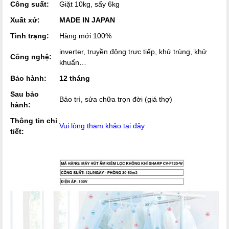
Công suất:
Giặt 10kg, sấy 6kg
Xuất xứ:
MADE IN JAPAN
Tình trạng:
Hàng mới 100%
inverter, truyền động trực tiếp, khử trùng, khử
Công nghệ:
khuẩn…
Bảo hành:
12 tháng
Sau bảo
Bảo trì, sửa chữa trọn đời (giá thợ)
hành:
Thông tin chi
Vui lòng tham khảo tại đây
tiết: