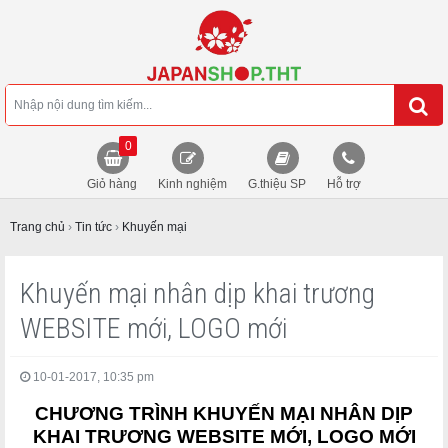
0
Giỏ hàng
Kinh nghiệm
G.thiệu SP
Hỗ trợ
Trang chủ
›
Tin tức
›
Khuyến mại
Khuyến mại nhân dịp khai trương
WEBSITE mới, LOGO mới
10-01-2017, 10:35 pm
CHƯƠNG TRÌNH KHUYẾN MẠI NHÂN DỊP
KHAI TRƯƠNG WEBSITE MỚI, LOGO MỚI