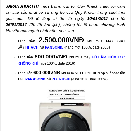
JAPANSHOP.THT trân trọng
gửi tới Quý Khách hàng lời cảm
ơn sâu sắc nhất về sự ủng hộ của Quý Khách trong suốt thời
gian qua. Để tỏ lòng tri ân, từ ngày
10/01/2017
cho tới
26/01/2017
(29 tết âm lịch), chúng tôi tổ chức chương trình
khuyến mại mạnh nhất năm như sau:
2.500.000VNĐ
Tặng tiền
khi mua MÁY GIẶT
SẤY
HITACH
I
và
PANSONIC
(hàng mới 100%, date 2016)
600.000VNĐ
Tặng tiền
khi mua máy
HÚT ẨM KIÊM LỌC
KHÔNG KHÍ
(mới 100%, date 2016)
600.000VNĐ
Tặng tiền
khi mua NỒI CƠM ĐIỆN áp suất cao tần
1.8L
PANASONIC
và
ZOJIZUSHI
(date 2016, mới 100%)