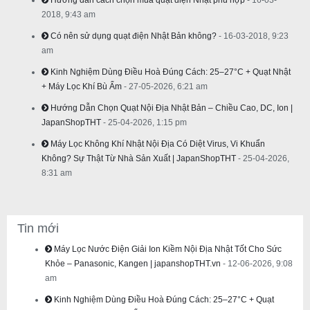
Hướng dẫn cách chọn mua quạt điện Nhật phù hợp
- 16-03-
2018, 9:43 am
Có nên sử dụng quạt điện Nhật Bản không?
- 16-03-2018, 9:23
am
Kinh Nghiệm Dùng Điều Hoà Đúng Cách: 25–27°C + Quạt Nhật
+ Máy Lọc Khí Bù Ẩm
- 27-05-2026, 6:21 am
Hướng Dẫn Chọn Quạt Nội Địa Nhật Bản – Chiều Cao, DC, Ion |
JapanShopTHT
- 25-04-2026, 1:15 pm
Máy Lọc Không Khí Nhật Nội Địa Có Diệt Virus, Vi Khuẩn
Không? Sự Thật Từ Nhà Sản Xuất | JapanShopTHT
- 25-04-2026,
8:31 am
Tin mới
Máy Lọc Nước Điện Giải Ion Kiềm Nội Địa Nhật Tốt Cho Sức
Khỏe – Panasonic, Kangen | japanshopTHT.vn
- 12-06-2026, 9:08
am
Kinh Nghiệm Dùng Điều Hoà Đúng Cách: 25–27°C + Quạt