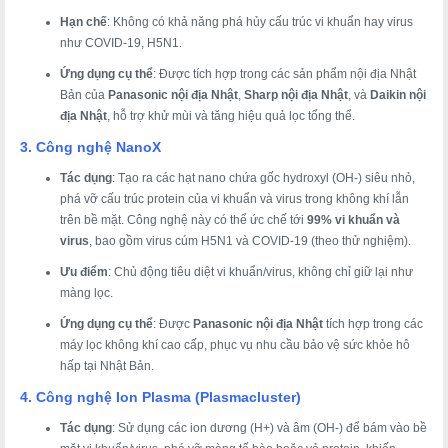
Hạn chế
: Không có khả năng phá hủy cấu trúc vi khuẩn hay virus
như COVID-19, H5N1.
Ứng dụng cụ thể
: Được tích hợp trong các sản phẩm nội địa Nhật
Bản của
Panasonic nội địa Nhật
,
Sharp nội địa Nhật
, và
Daikin nội
địa Nhật
, hỗ trợ khử mùi và tăng hiệu quả lọc tổng thể.
3. Công nghệ NanoX
Tác dụng
: Tạo ra các hạt nano chứa gốc hydroxyl (OH-) siêu nhỏ,
phá vỡ cấu trúc protein của vi khuẩn và virus trong không khí lẫn
trên bề mặt. Công nghệ này có thể ức chế tới
99% vi khuẩn và
virus
, bao gồm virus cúm H5N1 và COVID-19 (theo thử nghiệm).
Ưu điểm
: Chủ động tiêu diệt vi khuẩn/virus, không chỉ giữ lại như
màng lọc.
Ứng dụng cụ thể
: Được
Panasonic nội địa Nhật
tích hợp trong các
máy lọc không khí cao cấp, phục vụ nhu cầu bảo vệ sức khỏe hô
hấp tại Nhật Bản.
4. Công nghệ Ion Plasma (Plasmacluster)
Tác dụng
: Sử dụng các ion dương (H+) và âm (OH-) để bám vào bề