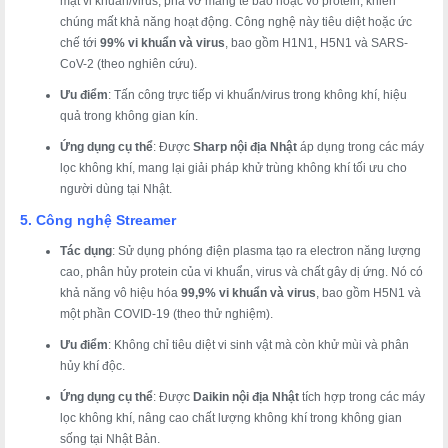
mặt vi khuẩn/virus, phá vỡ màng tế bào hoặc vỏ protein, khiến
chúng mất khả năng hoạt động. Công nghệ này tiêu diệt hoặc ức
chế tới
99% vi khuẩn và virus
, bao gồm H1N1, H5N1 và SARS-
CoV-2 (theo nghiên cứu).
Ưu điểm
: Tấn công trực tiếp vi khuẩn/virus trong không khí, hiệu
quả trong không gian kín.
Ứng dụng cụ thể
: Được
Sharp nội địa Nhật
áp dụng trong các máy
lọc không khí, mang lại giải pháp khử trùng không khí tối ưu cho
người dùng tại Nhật.
5. Công nghệ Streamer
Tác dụng
: Sử dụng phóng điện plasma tạo ra electron năng lượng
cao, phân hủy protein của vi khuẩn, virus và chất gây dị ứng. Nó có
khả năng vô hiệu hóa
99,9% vi khuẩn và virus
, bao gồm H5N1 và
một phần COVID-19 (theo thử nghiệm).
Ưu điểm
: Không chỉ tiêu diệt vi sinh vật mà còn khử mùi và phân
hủy khí độc.
Ứng dụng cụ thể
: Được
Daikin nội địa Nhật
tích hợp trong các máy
lọc không khí, nâng cao chất lượng không khí trong không gian
sống tại Nhật Bản.