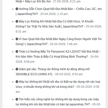
Nhật + Máy Lọc Khí Bù Ẩm
- 27-05-2026, 6:21 am
Hướng Dẫn Chọn Quạt Nội Địa Nhật Bản – Chiều Cao, DC, Ion
| JapanShopTHT
- 25-04-2026, 1:15 pm
Máy Lọc Không Khí Nhật Nội Địa Có Diệt Virus, Vi Khuẩn
Không? Sự Thật Từ Nhà Sản Xuất | JapanShopTHT
- 25-04-2026,
8:31 am
Vì Sao Quạt Nội Địa Nhật Bản Ngày Càng Được Người Việt Tin
Dùng? | JapanShopTHT
- 25-04-2026, 7:46 am
Tháo Lò Nướng Bếp Từ Panasonic KZ-L32AST Nội Địa Nhật –
Khi Nào Nên Tháo & Bếp Có Hoạt Động Bình Thường?
- 24-04-
2026, 9:56 pm
Giảm giá sâu: Thùng rác thông minh tự động đóng mở
SENSIBLE ECO LIVING 47L
- 05-03-2025, 9:54 am
Máy lọc không khí Nhật nội địa có thật sự tác dụng với các loại
virus, vi khuẩn trong không khí và trong nhà?
- 05-03-2025, 9:36
am
Tìm hiểu các công nghệ lọc không khí áp dụng trong các máy
lọc không khí nội địa Nhật bản có bán tại japanshop.THT
- 05-03-