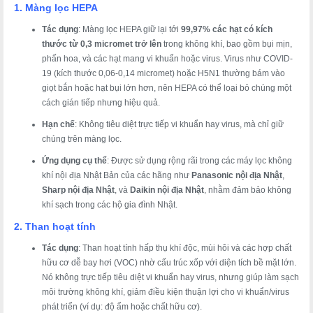
1. Màng lọc HEPA
Tác dụng
: Màng lọc HEPA giữ lại tới
99,97% các hạt có kích
thước từ 0,3 micromet trở lên
trong không khí, bao gồm bụi mịn,
phấn hoa, và các hạt mang vi khuẩn hoặc virus. Virus như COVID-
19 (kích thước 0,06-0,14 micromet) hoặc H5N1 thường bám vào
giọt bắn hoặc hạt bụi lớn hơn, nên HEPA có thể loại bỏ chúng một
cách gián tiếp nhưng hiệu quả.
Hạn chế
: Không tiêu diệt trực tiếp vi khuẩn hay virus, mà chỉ giữ
chúng trên màng lọc.
Ứng dụng cụ thể
: Được sử dụng rộng rãi trong các máy lọc không
khí nội địa Nhật Bản của các hãng như
Panasonic nội địa Nhật
,
Sharp nội địa Nhật
, và
Daikin nội địa Nhật
, nhằm đảm bảo không
khí sạch trong các hộ gia đình Nhật.
2. Than hoạt tính
Tác dụng
: Than hoạt tính hấp thụ khí độc, mùi hôi và các hợp chất
hữu cơ dễ bay hơi (VOC) nhờ cấu trúc xốp với diện tích bề mặt lớn.
Nó không trực tiếp tiêu diệt vi khuẩn hay virus, nhưng giúp làm sạch
môi trường không khí, giảm điều kiện thuận lợi cho vi khuẩn/virus
phát triển (ví dụ: độ ẩm hoặc chất hữu cơ).