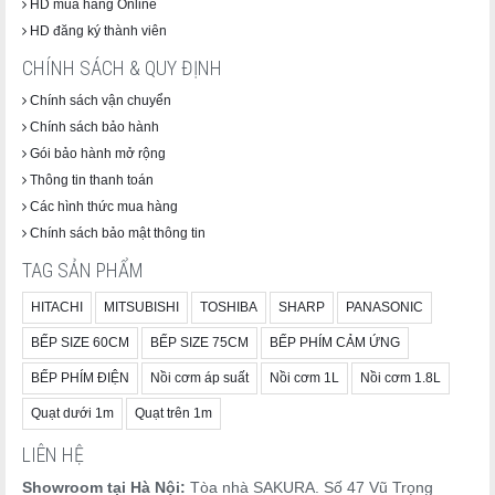
HD mua hàng Online
HD đăng ký thành viên
CHÍNH SÁCH & QUY ĐỊNH
Chính sách vận chuyển
Chính sách bảo hành
Gói bảo hành mở rộng
Thông tin thanh toán
Các hình thức mua hàng
Chính sách bảo mật thông tin
TAG SẢN PHẨM
HITACHI
MITSUBISHI
TOSHIBA
SHARP
PANASONIC
BẾP SIZE 60CM
BẾP SIZE 75CM
BẾP PHÍM CẢM ỨNG
BẾP PHÍM ĐIỆN
Nồi cơm áp suất
Nồi cơm 1L
Nồi cơm 1.8L
Quạt dưới 1m
Quạt trên 1m
LIÊN HỆ
Showroom tại Hà Nội:
Tòa nhà SAKURA. Số 47 Vũ Trọng