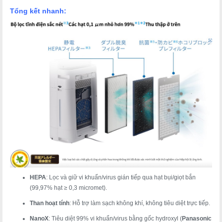
Tổng kết nhanh:
HEPA
: Lọc và giữ vi khuẩn/virus gián tiếp qua hạt bụi/giọt bắn
(99,97% hạt ≥ 0,3 micromet).
Than hoạt tính
: Hỗ trợ làm sạch không khí, không tiêu diệt trực tiếp.
NanoX
: Tiêu diệt 99% vi khuẩn/virus bằng gốc hydroxyl (
Panasonic