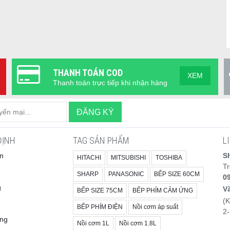
THANH TOÁN COD
XEM
Thanh toán trực tiếp khi nhận hàng
ĐỊNH
TAG SẢN PHẨM
L
n
S
HITACHI
MITSUBISHI
TOSHIBA
T
SHARP
PANASONIC
BẾP SIZE 60CM
0
g
V
BẾP SIZE 75CM
BẾP PHÍM CẢM ỨNG
(
BẾP PHÍM ĐIỆN
Nồi cơm áp suất
2-
àng
Nồi cơm 1L
Nồi cơm 1.8L