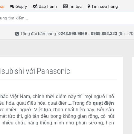
ãi
Góp ý
Bảo hành
Tin tức
Tìm cửa hàng
Tổng đài bán hàng:
0243.998.9969 - 0969.892.323
(9h - 20
subishi với Panasonic
n bắc Việt Nam, chính thời điểm này thì mọi người nô
ều hòa, quạt điều hòa, quạt điện,...Trong đó
quạt điện
 nhiều người Việt lựa chọn nhất hiện nay. Bởi sản
át tức thì, gió tản đều trong không gian rộng, có nút
có nhiều chức năng thông minh như phun sương, hẹn