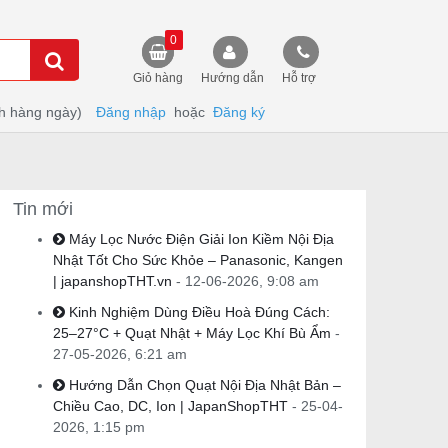
0
Giỏ hàng
Hướng dẫn
Hỗ trợ
h hàng ngày)
Đăng nhập
hoặc
Đăng ký
Tin mới
Máy Lọc Nước Điện Giải Ion Kiềm Nội Địa
Nhật Tốt Cho Sức Khỏe – Panasonic, Kangen
| japanshopTHT.vn
- 12-06-2026, 9:08 am
Kinh Nghiệm Dùng Điều Hoà Đúng Cách:
25–27°C + Quạt Nhật + Máy Lọc Khí Bù Ẩm
-
27-05-2026, 6:21 am
Hướng Dẫn Chọn Quạt Nội Địa Nhật Bản –
Chiều Cao, DC, Ion | JapanShopTHT
- 25-04-
2026, 1:15 pm