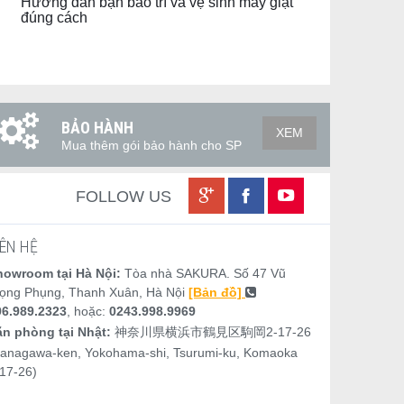
Hướng dẫn bạn bảo trì và vệ sinh máy giặt
đúng cách
BẢO HÀNH
XEM
Mua thêm gói bảo hành cho SP
FOLLOW US
IÊN HỆ
howroom tại Hà Nội:
Tòa nhà SAKURA. Số 47 Vũ
rọng Phụng, Thanh Xuân, Hà Nội
[Bản đồ]
96.989.2323
, hoặc:
0243.998.9969
ăn phòng tại Nhật:
神奈川県横浜市鶴見区駒岡2-17-26
Kanagawa-ken, Yokohama-shi, Tsurumi-ku, Komaoka
17-26)