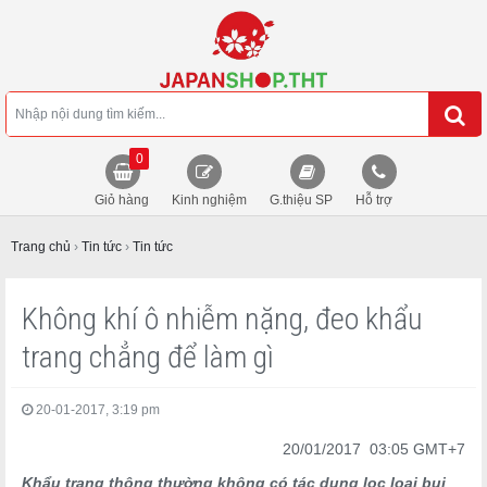
0
Giỏ hàng
Kinh nghiệm
G.thiệu SP
Hỗ trợ
Trang chủ
›
Tin tức
›
Tin tức
Không khí ô nhiễm nặng, đeo khẩu
trang chẳng để làm gì
20-01-2017, 3:19 pm
20/01/2017 03:05 GMT+7
Khẩu trang thông thường không có tác dụng lọc loại bụi