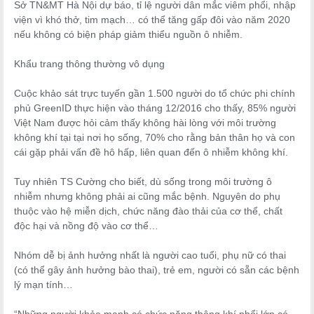
Sở TN&MT Hà Nội dự báo, tỉ lệ người dân mắc viêm phổi, nhập
viện vì khó thở, tim mạch… có thể tăng gấp đôi vào năm 2020
nếu không có biện pháp giảm thiểu nguồn ô nhiễm.
Khẩu trang thông thường vô dụng
Cuộc khảo sát trực tuyến gần 1.500 người do tổ chức phi chính
phủ GreenID thực hiện vào tháng 12/2016 cho thấy, 85% người
Việt Nam được hỏi cảm thấy không hài lòng với môi trường
không khí tại tại nơi họ sống, 70% cho rằng bản thân họ và con
cái gặp phải vấn đề hô hấp, liên quan đến ô nhiễm không khí.
Tuy nhiên TS Cường cho biết, dù sống trong môi trường ô
nhiễm nhưng không phải ai cũng mắc bệnh. Nguyên do phụ
thuộc vào hệ miễn dịch, chức năng đào thải của cơ thể, chất
độc hại và nồng độ vào cơ thể…
Nhóm dễ bị ảnh hưởng nhất là người cao tuổi, phụ nữ có thai
(có thể gây ảnh hưởng bào thai), trẻ em, người có sẵn các bệnh
lý mạn tính…
“Những người khỏe mạnh có chức năng thông khí phổi lớn có