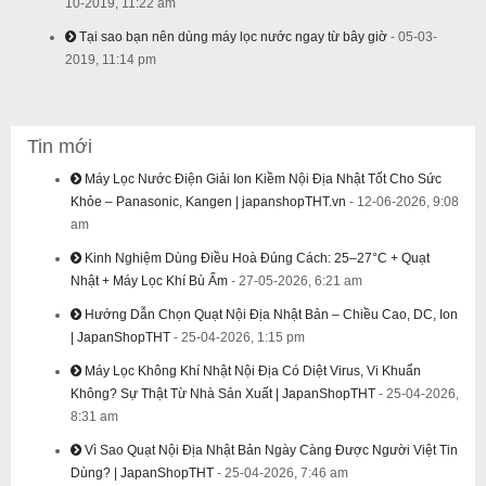
10-2019, 11:22 am
Tại sao bạn nên dùng máy lọc nước ngay từ bây giờ
- 05-03-
2019, 11:14 pm
Tin mới
Máy Lọc Nước Điện Giải Ion Kiềm Nội Địa Nhật Tốt Cho Sức
Khỏe – Panasonic, Kangen | japanshopTHT.vn
- 12-06-2026, 9:08
am
Kinh Nghiệm Dùng Điều Hoà Đúng Cách: 25–27°C + Quạt
Nhật + Máy Lọc Khí Bù Ẩm
- 27-05-2026, 6:21 am
Hướng Dẫn Chọn Quạt Nội Địa Nhật Bản – Chiều Cao, DC, Ion
| JapanShopTHT
- 25-04-2026, 1:15 pm
Máy Lọc Không Khí Nhật Nội Địa Có Diệt Virus, Vi Khuẩn
Không? Sự Thật Từ Nhà Sản Xuất | JapanShopTHT
- 25-04-2026,
8:31 am
Vì Sao Quạt Nội Địa Nhật Bản Ngày Càng Được Người Việt Tin
Dùng? | JapanShopTHT
- 25-04-2026, 7:46 am