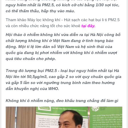
nguy hiểm nhất là PM2.5, có kích cỡ chỉ bằng 1/30 sợi tóc,
có thể thẩm thấu, hấp thụ vào máu.
Tham khảo Máy lọc không khí - Hút sạch các hạt bụi li ti PM2.5
và còn nhiều chức năng tốt cho sức khoẻ
tại đây.
Hội thảo ô nhiễm không khí vừa diễn ra tại Hà Nội công bố
chất lượng không khí ở Việt Nam đang ở tình trạng báo
động. Một tỉ lệ lớn dân số Việt Nam và hệ sinh thái của
quốc gia đang bị phơi nhiễm với không khí ô nhiễm vượt
quá tiêu chuẩn cho phép.
Trong đó lượng bụi PM2.5 - loại bụi nguy hiểm nhất tại Hà
Nội lên tới 50,5µg/m3, cao gấp 2 so với quy chuẩn quốc gia
và gấp 5 lần so với ngưỡng trung bình năm theo hướng
dẫn khuyến nghị của WHO.
Không khí ô nhiễm nặng, đeo khẩu trang chẳng để làm gì