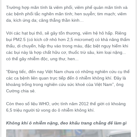
Trường hợp mãn tính là viêm phổi, viêm phế quản mãn tính và
các bệnh phổi tắc nghẽn mãn tính; hen suyễn; tim mạch; viêm
da, kích ứng da; căng thẳng thần kinh…
Với các hạt bụi thô, sẽ gây tổn thương, viêm hệ hô hấp. Riêng
bụi PM2.5 (có kích cỡ nhỏ hơn 2,5 micromet) có khả năng thẩm
thấu, di chuyển, hấp thụ vào trong máu, đặc biệt nguy hiểm khi
các bụi này là hợp chất hữu cơ, thuốc trừ sâu, kim loại nặng...
có thể gây nhiễm độc, ung thư, hen...
“Đáng tiếc, đến nay Việt Nam chưa có những nghiên cứu cụ thể
các ca bệnh liên quan trực tiếp đến ô nhiễm không khí. Đây là
khoảng trống trong nghiên cứu sức khoẻ của Việt Nam”, ông
Cường chia sẻ.
Còn theo số liệu WHO, ước tính năm 2012 thế giới có khoảng
6,5 triệu người tử vong do ô nhiễm không khí.
Không khí ô nhiễm nặng, đeo khẩu trang chẳng để làm gì