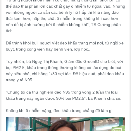
thể đào thải phần lớn các chất gây ô nhiễm từ ngoài vào. Nhưng
với những người có sẵn các bệnh lý hô hấp thì khả năng đào
thải kém hơn, hấp thụ chất ô nhiễm trong không khí cao hơn
nên dễ bị ảnh hưởng bởi ô nhiễm không khí”, TS Cường phân
tích.
Để tránh khói bụi, người Việt đeo khẩu trang mọi nơi, từ ngồi xe
buýt, trong công viên hay bệnh viện, lớp học...
Tuy nhiên, bà Nguỵ Thị Khanh, Giám đốc GreenID cho biết, với
bụi PM2.5, khẩu trang thông thường không có tác dụng do bụi
này siêu nhỏ, chỉ bằng 1/30 sợi tóc. Để hiệu quả, phải đeo khẩu
trang y tế N95.
“Chúng tôi đã thử nghiệm đeo N95 trong vòng 2 tuần thì loại
khẩu trang này ngăn được 90% bụi PM2.5”, bà Khanh chia sẻ.
Không khí ô nhiễm nặng, đeo khẩu trang chẳng để làm gì