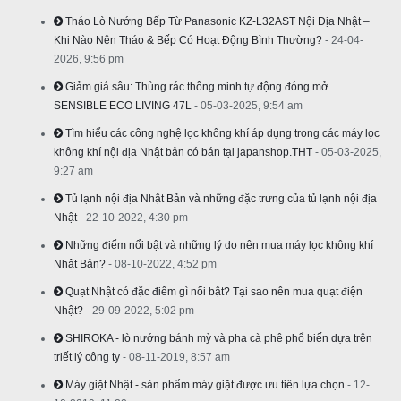
Tháo Lò Nướng Bếp Từ Panasonic KZ-L32AST Nội Địa Nhật –
Khi Nào Nên Tháo & Bếp Có Hoạt Động Bình Thường?
- 24-04-
2026, 9:56 pm
Giảm giá sâu: Thùng rác thông minh tự động đóng mở
SENSIBLE ECO LIVING 47L
- 05-03-2025, 9:54 am
Tìm hiểu các công nghệ lọc không khí áp dụng trong các máy lọc
không khí nội địa Nhật bản có bán tại japanshop.THT
- 05-03-2025,
9:27 am
Tủ lạnh nội địa Nhật Bản và những đặc trưng của tủ lạnh nội địa
Nhật
- 22-10-2022, 4:30 pm
Những điểm nổi bật và những lý do nên mua máy lọc không khí
Nhật Bản?
- 08-10-2022, 4:52 pm
Quạt Nhật có đặc điểm gì nổi bật? Tại sao nên mua quạt điện
Nhật?
- 29-09-2022, 5:02 pm
SHIROKA - lò nướng bánh mỳ và pha cà phê phổ biến dựa trên
triết lý công ty
- 08-11-2019, 8:57 am
Máy giặt Nhật - sản phẩm máy giặt được ưu tiên lựa chọn
- 12-