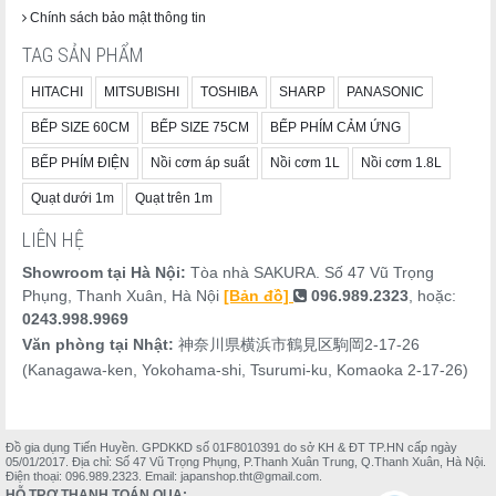
Chính sách bảo mật thông tin
TAG SẢN PHẨM
HITACHI
MITSUBISHI
TOSHIBA
SHARP
PANASONIC
BẾP SIZE 60CM
BẾP SIZE 75CM
BẾP PHÍM CẢM ỨNG
BẾP PHÍM ĐIỆN
Nồi cơm áp suất
Nồi cơm 1L
Nồi cơm 1.8L
Quạt dưới 1m
Quạt trên 1m
LIÊN HỆ
Showroom tại Hà Nội:
Tòa nhà SAKURA. Số 47 Vũ Trọng
Phụng, Thanh Xuân, Hà Nội
[Bản đồ]
096.989.2323
, hoặc:
0243.998.9969
Văn phòng tại Nhật:
神奈川県横浜市鶴見区駒岡2-17-26
(Kanagawa-ken, Yokohama-shi, Tsurumi-ku, Komaoka 2-17-26)
Đồ gia dụng Tiến Huyền. GPDKKD số 01F8010391 do sở KH & ĐT TP.HN cấp ngày
05/01/2017. Địa chỉ: Số 47 Vũ Trọng Phụng, P.Thanh Xuân Trung, Q.Thanh Xuân, Hà Nội.
Điện thoại: 096.989.2323. Email: japanshop.tht@gmail.com.
HỖ TRỢ THANH TOÁN QUA: