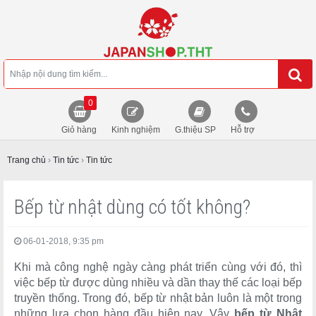
0
Giỏ hàng
Kinh nghiệm
G.thiệu SP
Hỗ trợ
Trang chủ
›
Tin tức
›
Tin tức
Bếp từ nhật dùng có tốt không?
06-01-2018, 9:35 pm
Khi mà công nghệ ngày càng phát triển cùng với đó, thì
việc bếp từ được dùng nhiều và dần thay thế các loại bếp
truyền thống. Trong đó, bếp từ nhật bản luôn là một trong
những lựa chọn hàng đầu hiện nay. Vậy
bếp từ Nhật