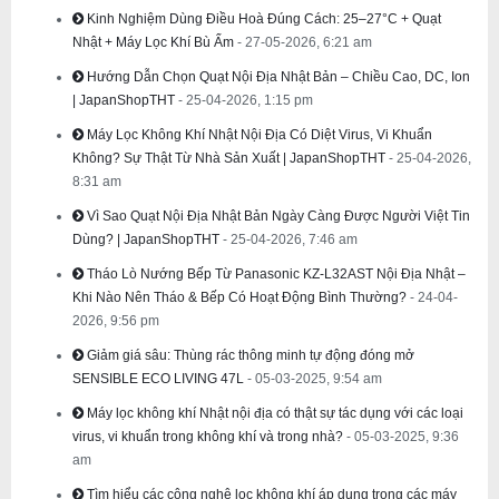
Kinh Nghiệm Dùng Điều Hoà Đúng Cách: 25–27°C + Quạt
Nhật + Máy Lọc Khí Bù Ẩm
- 27-05-2026, 6:21 am
Hướng Dẫn Chọn Quạt Nội Địa Nhật Bản – Chiều Cao, DC, Ion
| JapanShopTHT
- 25-04-2026, 1:15 pm
Máy Lọc Không Khí Nhật Nội Địa Có Diệt Virus, Vi Khuẩn
Không? Sự Thật Từ Nhà Sản Xuất | JapanShopTHT
- 25-04-2026,
8:31 am
Vì Sao Quạt Nội Địa Nhật Bản Ngày Càng Được Người Việt Tin
Dùng? | JapanShopTHT
- 25-04-2026, 7:46 am
Tháo Lò Nướng Bếp Từ Panasonic KZ-L32AST Nội Địa Nhật –
Khi Nào Nên Tháo & Bếp Có Hoạt Động Bình Thường?
- 24-04-
2026, 9:56 pm
Giảm giá sâu: Thùng rác thông minh tự động đóng mở
SENSIBLE ECO LIVING 47L
- 05-03-2025, 9:54 am
Máy lọc không khí Nhật nội địa có thật sự tác dụng với các loại
virus, vi khuẩn trong không khí và trong nhà?
- 05-03-2025, 9:36
am
Tìm hiểu các công nghệ lọc không khí áp dụng trong các máy