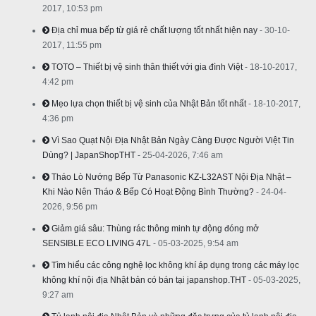
2017, 10:53 pm
Địa chỉ mua bếp từ giá rẻ chất lượng tốt nhất hiện nay
- 30-10-
2017, 11:55 pm
TOTO – Thiết bị vệ sinh thân thiết với gia đình Việt
- 18-10-2017,
4:42 pm
Mẹo lựa chọn thiết bị vệ sinh của Nhật Bản tốt nhất
- 18-10-2017,
4:36 pm
Vì Sao Quạt Nội Địa Nhật Bản Ngày Càng Được Người Việt Tin
Dùng? | JapanShopTHT
- 25-04-2026, 7:46 am
Tháo Lò Nướng Bếp Từ Panasonic KZ-L32AST Nội Địa Nhật –
Khi Nào Nên Tháo & Bếp Có Hoạt Động Bình Thường?
- 24-04-
2026, 9:56 pm
Giảm giá sâu: Thùng rác thông minh tự động đóng mở
SENSIBLE ECO LIVING 47L
- 05-03-2025, 9:54 am
Tìm hiểu các công nghệ lọc không khí áp dụng trong các máy lọc
không khí nội địa Nhật bản có bán tại japanshop.THT
- 05-03-2025,
9:27 am