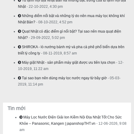
Tủ lạnh nội địa Nhật Bản và những đặc trưng của tủ lạnh nội địa
Nhật
- 22-10-2022, 4:30 pm
Những điểm nổi bật và những lý do nên mua máy lọc không khí
Nhật Bản?
- 08-10-2022, 4:52 pm
Quạt Nhật có đặc điểm gì nổi bật? Tại sao nên mua quạt điện
Nhật?
- 29-09-2022, 5:02 pm
SHIROKA - lò nướng bánh mỳ và pha cà phê phổ biến dựa trên
triết lý công ty
- 08-11-2019, 8:57 am
Máy giặt Nhật - sản phẩm máy giặt được ưu tiên lựa chọn
- 12-
10-2019, 11:22 am
Tại sao bạn nên dùng máy lọc nước ngay từ bây giờ
- 05-03-
2019, 11:14 pm
Tin mới
Máy Lọc Nước Điện Giải Ion Kiềm Nội Địa Nhật Tốt Cho Sức
Khỏe – Panasonic, Kangen | japanshopTHT.vn
- 12-06-2026, 9:08
am