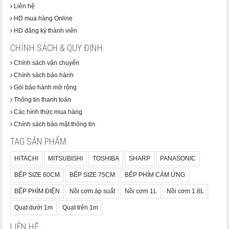
Liên hệ
HD mua hàng Online
HD đăng ký thành viên
CHÍNH SÁCH & QUY ĐỊNH
Chính sách vận chuyển
Chính sách bảo hành
Gói bảo hành mở rộng
Thông tin thanh toán
Các hình thức mua hàng
Chính sách bảo mật thông tin
TAG SẢN PHẨM
HITACHI
MITSUBISHI
TOSHIBA
SHARP
PANASONIC
BẾP SIZE 60CM
BẾP SIZE 75CM
BẾP PHÍM CẢM ỨNG
BẾP PHÍM ĐIỆN
Nồi cơm áp suất
Nồi cơm 1L
Nồi cơm 1.8L
Quạt dưới 1m
Quạt trên 1m
LIÊN HỆ