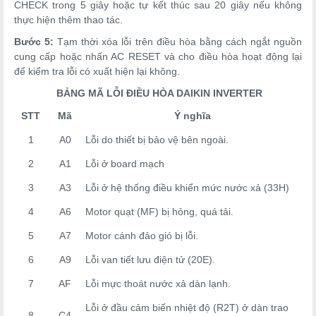
CHECK trong 5 giây hoặc tự kết thúc sau 20 giây nếu không
thực hiện thêm thao tác.
Bước 5:
Tạm thời xóa lỗi trên điều hòa bằng cách ngắt nguồn
cung cấp hoặc nhấn AC RESET và cho điều hòa hoạt động lại
để kiểm tra lỗi có xuất hiện lại không.
BẢNG MÃ LỖI ĐIỀU HÒA DAIKIN INVERTER
STT
Mã
Ý nghĩa
1
A0
Lỗi do thiết bị bảo vệ bên ngoài.
2
A1
Lỗi ở board mạch
3
A3
Lỗi ở hệ thống điều khiển mức nước xả (33H)
4
A6
Motor quạt (MF) bị hỏng, quá tải.
5
A7
Motor cánh đảo gió bị lỗi.
6
A9
Lỗi van tiết lưu điện tử (20E).
7
AF
Lỗi mực thoát nước xả dàn lạnh.
Lỗi ở đầu cảm biến nhiệt độ (R2T) ở dàn trao
8
C4