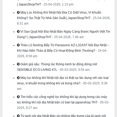
| JapanShopTHT
- 25-04-2026, 1:15 pm
Máy Lọc Không Khí Nhật Nội Địa Có Diệt Virus, Vi Khuẩn
Không? Sự Thật Từ Nhà Sản Xuất | JapanShopTHT
- 25-04-2026,
8:31 am
Vì Sao Quạt Nội Địa Nhật Bản Ngày Càng Được Người Việt Tin
Dùng? | JapanShopTHT
- 25-04-2026, 7:46 am
Tháo Lò Nướng Bếp Từ Panasonic KZ-L32AST Nội Địa Nhật –
Khi Nào Nên Tháo & Bếp Có Hoạt Động Bình Thường?
- 24-04-
2026, 9:56 pm
Giảm giá sâu: Thùng rác thông minh tự động đóng mở
SENSIBLE ECO LIVING 47L
- 05-03-2025, 9:54 am
Máy lọc không khí Nhật nội địa có thật sự tác dụng với các loại
virus, vi khuẩn trong không khí và trong nhà?
- 05-03-2025, 9:36
am
Tìm hiểu các công nghệ lọc không khí áp dụng trong các máy
lọc không khí nội địa Nhật bản có bán tại japanshop.THT
- 05-03-
2025, 9:27 am
Tủ lạnh nội địa Nhật Bản và những đặc trưng của tủ lạnh nội