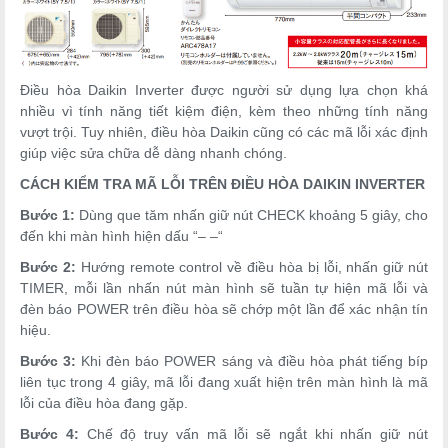
Điều hòa Daikin Inverter được người sử dụng lựa chọn khá
nhiều vì tính năng tiết kiệm điện, kèm theo những tính năng
vượt trội. Tuy nhiên, điều hòa Daikin cũng có các mã lỗi xác định
giúp việc sửa chữa dễ dàng nhanh chóng.
CÁCH KIỂM TRA MÃ LỖI TRÊN ĐIỀU HÒA DAIKIN INVERTER
Bước 1:
Dùng que tăm nhấn giữ nút CHECK khoảng 5 giây, cho
đến khi màn hình hiện dấu “– –“
Bước 2:
Hướng remote control về điều hòa bị lỗi, nhấn giữ nút
TIMER, mỗi lần nhấn nút màn hình sẽ tuần tự hiện mã lỗi và
đèn báo POWER trên điều hòa sẽ chớp một lần để xác nhận tín
hiệu.
Bước 3:
Khi đèn báo POWER sáng và điều hòa phát tiếng bíp
liên tục trong 4 giây, mã lỗi đang xuất hiện trên màn hình là mã
lỗi của điều hòa đang gặp.
Bước 4:
Chế độ truy vấn mã lỗi sẽ ngắt khi nhấn giữ nút