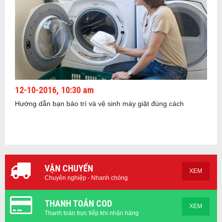
12-10-2016, 10:30 am
Hướng dẫn bạn bảo trì và vệ sinh máy giặt đúng cách
VẬN CHUYỂN
XEM
Chuyên nghiệp - Nhanh chóng
THANH TOÁN COD
XEM
Thanh toán trực tiếp khi nhận hàng