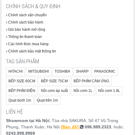
CHÍNH SÁCH & QUY ĐỊNH
Chính sách vận chuyển
Chính sách bảo hành
Gói bảo hành mở rộng
Thông tin thanh toán
Các hình thức mua hàng
Chính sách bảo mật thông tin
TAG SẢN PHẨM
HITACHI
MITSUBISHI
TOSHIBA
SHARP
PANASONIC
BẾP SIZE 60CM
BẾP SIZE 75CM
BẾP PHÍM CẢM ỨNG
BẾP PHÍM ĐIỆN
Nồi cơm áp suất
Nồi cơm 1L
Nồi cơm 1.8L
Quạt dưới 1m
Quạt trên 1m
LIÊN HỆ
Showroom tại Hà Nội:
Tòa nhà SAKURA. Số 47 Vũ Trọng
Phụng, Thanh Xuân, Hà Nội
[Bản đồ]
096.989.2323
, hoặc:
0243.998.9969