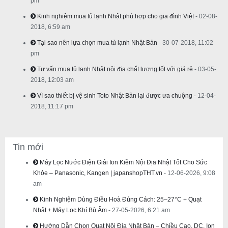
pm
Kinh nghiệm mua tủ lạnh Nhật phù hợp cho gia đình Việt
- 02-08-
2018, 6:59 am
Tại sao nên lựa chọn mua tủ lạnh Nhật Bản
- 30-07-2018, 11:02
pm
Tư vấn mua tủ lạnh Nhật nội địa chất lượng tốt với giá rẻ
- 03-05-
2018, 12:03 am
Vì sao thiết bị vệ sinh Toto Nhật Bản lại được ưa chuộng
- 12-04-
2018, 11:17 pm
Tin mới
Máy Lọc Nước Điện Giải Ion Kiềm Nội Địa Nhật Tốt Cho Sức
Khỏe – Panasonic, Kangen | japanshopTHT.vn
- 12-06-2026, 9:08
am
Kinh Nghiệm Dùng Điều Hoà Đúng Cách: 25–27°C + Quạt
Nhật + Máy Lọc Khí Bù Ẩm
- 27-05-2026, 6:21 am
Hướng Dẫn Chọn Quạt Nội Địa Nhật Bản – Chiều Cao, DC, Ion