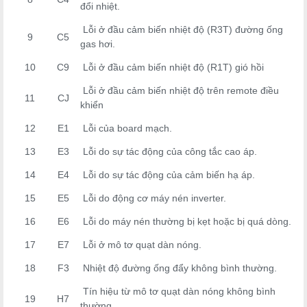
đổi nhiệt.
Lỗi ở đầu cảm biến nhiệt độ (R3T) đường ống
9
C5
gas hơi.
10
C9
Lỗi ở đầu cảm biến nhiệt độ (R1T) gió hồi
Lỗi ở đầu cảm biến nhiệt độ trên remote điều
11
CJ
khiển
12
E1
Lỗi của board mạch.
13
E3
Lỗi do sự tác động của công tắc cao áp.
14
E4
Lỗi do sự tác động của cảm biến hạ áp.
15
E5
Lỗi do động cơ máy nén inverter.
16
E6
Lỗi do máy nén thường bị kẹt hoặc bị quá dòng.
17
E7
Lỗi ở mô tơ quạt dàn nóng.
18
F3
Nhiệt độ đường ống đẩy không bình thường.
Tín hiệu từ mô tơ quạt dàn nóng không bình
19
H7
thường.