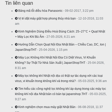
Tin liên quan
Bảng mã lỗi điều hòa Panasonic
- 09-02-2017, 3:22 pm
Vị trí đặt máy giặt hợp phong thủy nhà bạn
- 12-10-2016, 11:03
am
Kinh Nghiệm Dùng Điều Hoà Đúng Cách: 25–27°C + Quạt Nhật
+ Máy Lọc Khí Bù Ẩm
- 27-05-2026, 6:21 am
Hướng Dẫn Chọn Quạt Nội Địa Nhật Bản – Chiều Cao, DC, Ion |
JapanShopTHT
- 25-04-2026, 1:15 pm
Máy Lọc Không Khí Nhật Nội Địa Có Diệt Virus, Vi Khuẩn
Không? Sự Thật Từ Nhà Sản Xuất | JapanShopTHT
- 25-04-2026,
8:31 am
Máy lọc không khí Nhật nội địa có thật sự tác dụng với các loại
virus, vi khuẩn trong không khí và trong nhà?
- 05-03-2025, 9:36 am
Tìm hiểu các công nghệ lọc không khí áp dụng trong các máy lọc
không khí nội địa Nhật bản có bán tại japanshop.THT
- 05-03-2025,
9:27 am
Kinh nghiệm chọn mua máy giặt Nhật Bản
- 06-08-2018, 11:37