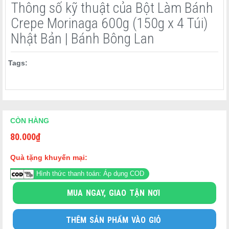
Thông số kỹ thuật của Bột Làm Bánh
Crepe Morinaga 600g (150g x 4 Túi)
Nhật Bản | Bánh Bông Lan
Tags:
CÒN HÀNG
80.000
₫
✅ Bánh Pancake dày mềm chuẩn Nhật
✅ Làm Cupcake, Muffin, Takoyaki Mini Cake
Quà tặng khuyến mại:
✅ Thành công ngay cả với người mới bắt đầu
Hình thức thanh toán: Áp dụng COD
✅ Đóng gói 4 túi nhỏ tiện sử dụng và bảo quản
✅ Tiết kiệm chi phí cho gia đình đông người
MUA NGAY, GIAO TẬN NƠI
THÊM SẢN PHẨM VÀO GIỎ