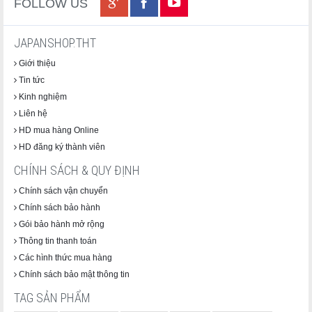
FOLLOW US
JAPANSHOP.THT
Giới thiệu
Tin tức
Kinh nghiệm
Liên hệ
HD mua hàng Online
Thành phần
HD đăng ký thành viên
Bột mì, đường, glucose, dầu thực vật, tinh bột mì, dầu ăn dạng
CHÍNH SÁCH & QUY ĐỊNH
bột, muối, bột nở, chất nhũ hóa (đậu nành), hương liệu, natri
caseinat (sữa).
Chính sách vận chuyển
Chính sách bảo hành
Gói bảo hành mở rộng
Giá trị dinh dưỡng (trên 100g bột)
Thông tin thanh toán
Năng lượng: 379 kcal
Các hình thức mua hàng
Protein: 7.3g
Chính sách bảo mật thông tin
Chất béo: 3.2g
TAG SẢN PHẨM