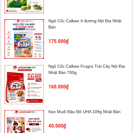
⭐ Bánh nở đều, mềm xốp, thơm ngon
⭐ Dễ dàng kết hợp với trái cây, socola, kem tươi, mật ong
⭐ Phù hợp làm bữa sáng, bữa phụ hoặc tiệc gia đình
Ngũ Cốc Calbee ít đường Nội Địa Nhật
⭐ Nguyên liệu an toàn, chất lượng cao
Bản
175.000₫
Ngũ Cốc Calbee Frugra Trái Cây Nội Địa
Nhật Bản 700g
160.000₫
Kẹo Muối Đậu Đỏ UHA 109g Nhật Bản
40.000₫