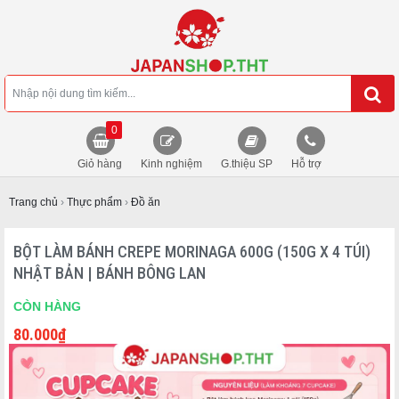
0
Giỏ hàng
Kinh nghiệm
G.thiệu SP
Hỗ trợ
Trang chủ
›
Thực phẩm
›
Đồ ăn
BỘT LÀM BÁNH CREPE MORINAGA 600G (150G X 4 TÚI)
NHẬT BẢN | BÁNH BÔNG LAN
CÒN HÀNG
80.000
₫