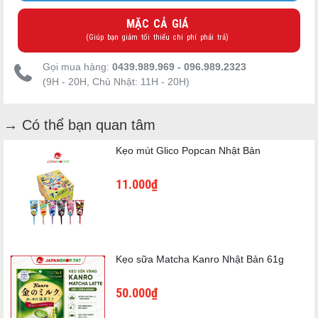
MẶC CẢ GIÁ
(Giúp bạn giảm tối thiểu chi phí phải trả)
Gọi mua hàng:
0439.989.969 - 096.989.2323
(9H - 20H, Chủ Nhật: 11H - 20H)
→ Có thể bạn quan tâm
Kẹo mút Glico Popcan Nhật Bản
11.000₫
Kẹo sữa Matcha Kanro Nhật Bản 61g
Ưu điểm nổi bật
50.000₫
⭐ Công thức chuẩn Morinaga Nhật Bản