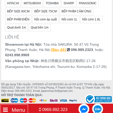
Carbohydrate: 80.2g
HITACHI
MITSUBISHI
TOSHIBA
SHARP
PANASONIC
Muối tương đương: 1.2g
BẾP SIZE 60CM
BẾP SIZE 75CM
BẾP PHÍM CẢM ỨNG
BẾP PHÍM ĐIỆN
Nồi cơm áp suất
Nồi cơm 1L
Nồi cơm 1.8L
Quạt dưới 1m
Quạt trên 1m
LIÊN HỆ
Showroom tại Hà Nội:
Tòa nhà SAKURA. Số 47 Vũ Trọng
Phụng, Thanh Xuân, Hà Nội
[Bản đồ]
096.989.2323
, hoặc:
0243.998.9969
Văn phòng tại Nhật:
神奈川県横浜市鶴見区駒岡2-17-26
(Kanagawa-ken, Yokohama-shi, Tsurumi-ku, Komaoka 2-17-26)
Đồ gia dụng Tiến Huyền. GPDKKD số 01F8010391 do sở KH & ĐT TP.HN cấp ngày
05/01/2017. Địa chỉ: Số 47 Vũ Trọng Phụng, P.Thanh Xuân Trung, Q.Thanh Xuân, Hà Nội.
Điện thoại: 096.989.2323. Email: japanshop.tht@gmail.com.
HỖ TRỢ THANH TOÁN QUA:
Menu
0969.892.323