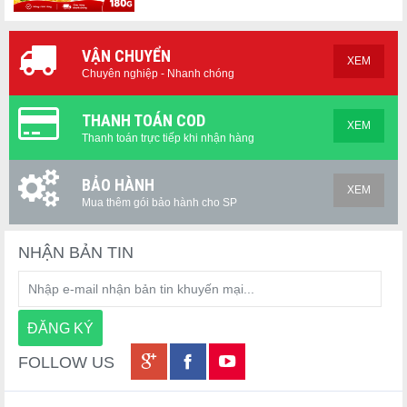
🍓 Hương vị dâu tây ngọt dịu, thơm mát.
Sử dụng bột dâu tây nguyên chất
VẬN CHUYỂN
XEM
Hương thơm tự nhiên
Chuyên nghiệp - Nhanh chóng
Vị chua ngọt hài hòa
THANH TOÁN COD
XEM
Được yêu thích bởi trẻ em và phụ nữ
Thanh toán trực tiếp khi nhận hàng
4. KitKat Vị Cam (9 miếng)
BẢO HÀNH
XEM
Mua thêm gói bảo hành cho SP
NHẬN BẢN TIN
FOLLOW US