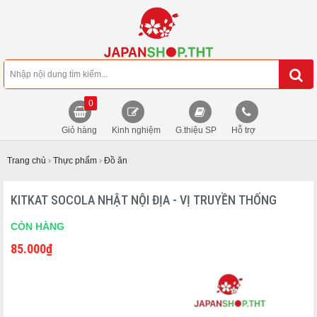
0
Giỏ hàng
Kinh nghiệm
G.thiệu SP
Hỗ trợ
Trang chủ
›
Thực phẩm
›
Đồ ăn
KITKAT SOCOLA NHẬT NỘI ĐỊA - VỊ TRUYỀN THỐNG
CÒN HÀNG
85.000
₫