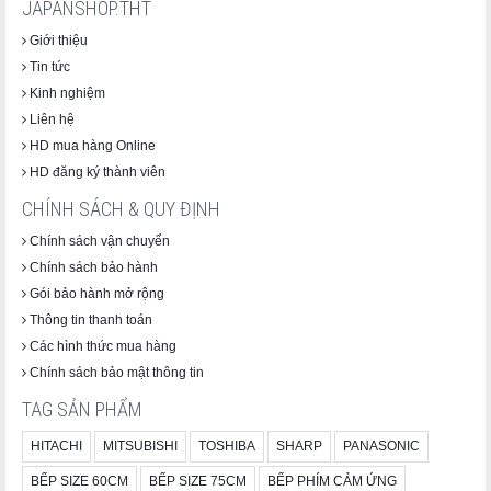
JAPANSHOP.THT
Giới thiệu
Tin tức
Kinh nghiệm
Liên hệ
HD mua hàng Online
HD đăng ký thành viên
🍊 Sự kết hợp hoàn hảo giữa socola và cam tươi.
CHÍNH SÁCH & QUY ĐỊNH
Hương cam thơm mát
Chính sách vận chuyển
Vị socola đậm đà
Chính sách bảo hành
Gói bảo hành mở rộng
Ngọt thanh, dễ ăn
Thông tin thanh toán
Hương vị mới lạ, hấp dẫn
Các hình thức mua hàng
Chính sách bảo mật thông tin
5. KitKat Socola Truyền Thống (11 miếng)
TAG SẢN PHẨM
HITACHI
MITSUBISHI
TOSHIBA
SHARP
PANASONIC
BẾP SIZE 60CM
BẾP SIZE 75CM
BẾP PHÍM CẢM ỨNG