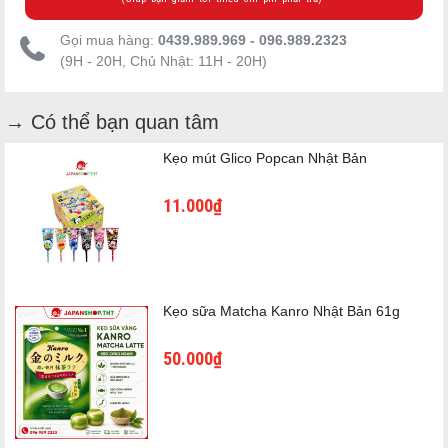
Gọi mua hàng:
0439.989.969 - 096.989.2323
(9H - 20H, Chủ Nhật: 11H - 20H)
🍫 Phiên bản dành cho người trưởng thành
→ Có thể bạn quan tâm
với độ ngọt vừa phải.
Kẹo mút Glico Popcan Nhật Bản
Socola sữa cao cấp
Bánh xốp giòn tan
11.000₫
Hương vị cân bằng, không quá ngọt
Thích hợp dùng cùng trà hoặc cà phê
2. KitKat Rich Matcha (10 miếng)
Kẹo sữa Matcha Kanro Nhật Bản 61g
50.000₫