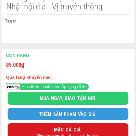
Bản. Phiên bản nội địa Nhật được yêu thích nhờ nguyên liệu chất
Nhật nội địa - Vị truyền thống
lượng cao, hương vị độc đáo và độ ngọt cân bằng phù hợp với nhiều
đối tượng.
Tags:
1. KitKat Adult Sweetness (10 miếng)
CÒN HÀNG
85.000
₫
Quà tặng khuyến mại:
Hình thức thanh toán: Áp dụng COD
MUA NGAY, GIAO TẬN NƠI
THÊM SẢN PHẨM VÀO GIỎ
MẶC CẢ GIÁ
(Giúp bạn giảm tối thiểu chi phí phải trả)