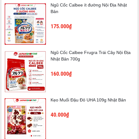
Ngũ Cốc Calbee ít đường Nội Địa Nhật
Bản
175.000₫
Ngũ Cốc Calbee Frugra Trái Cây Nội Địa
Nhật Bản 700g
160.000₫
🍵 Hương vị trà xanh Matcha đậm đà từ Nhật Bản.
Kẹo Muối Đậu Đỏ UHA 109g Nhật Bản
Matcha nội địa Nhật
Vị trà xanh thanh mát
40.000₫
Hậu vị hơi đắng đặc trưng
Thơm ngon chuẩn vị Nhật