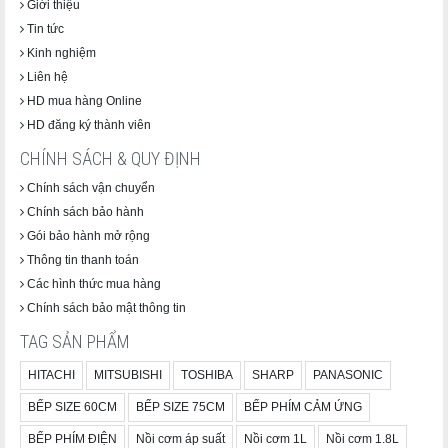
Giới thiệu
Tin tức
Kinh nghiệm
Liên hệ
HD mua hàng Online
HD đăng ký thành viên
CHÍNH SÁCH & QUY ĐỊNH
Chính sách vận chuyển
Chính sách bảo hành
Gói bảo hành mở rộng
Thông tin thanh toán
Các hình thức mua hàng
Chính sách bảo mật thông tin
TAG SẢN PHẨM
Hướng dẫn sử dụng
HITACHI
MITSUBISHI
TOSHIBA
SHARP
PANASONIC
Dùng trực tiếp.
BẾP SIZE 60CM
BẾP SIZE 75CM
BẾP PHÍM CẢM ỨNG
Thưởng thức từ từ để cảm nhận hương vị đậu đỏ.
BẾP PHÍM ĐIỆN
Nồi cơm áp suất
Nồi cơm 1L
Nồi cơm 1.8L