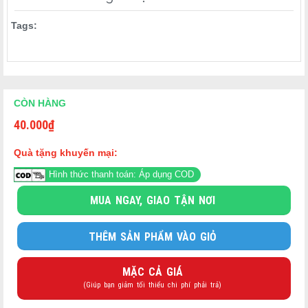
vừa phải, giúp cân bằng vị ngọt và làm nổi bật hương thơm tự
nhiên của đậu đỏ.
Tags:
Kẹo được làm từ nhiều đậu đỏ nghiền cùng những hạt đậu đỏ
nguyên, mang đến cảm giác đậm vị trong từng viên kẹo.
CÒN HÀNG
40.000
₫
Quà tặng khuyến mại:
Hình thức thanh toán: Áp dụng COD
MUA NGAY, GIAO TẬN NƠI
THÊM SẢN PHẨM VÀO GIỎ
MẶC CẢ GIÁ
(Giúp bạn giảm tối thiểu chi phí phải trả)
Ưu điểm nổi bật