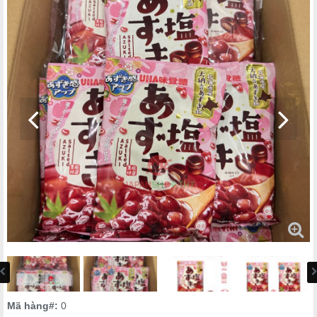
Mã hàng#:
0