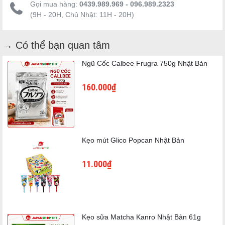
Gọi mua hàng:
0439.989.969 - 096.989.2323
✔ Hương vị đậu đỏ truyền thống Nhật Bản
(9H - 20H, Chủ Nhật: 11H - 20H)
✔ Vị ngọt thanh kết hợp chút muối hài hòa
✔ Kẹo cứng tan chậm, thưởng thức lâu hơn
→ Có thể bạn quan tâm
✔ Đậm vị nhờ tăng lượng đậu đỏ sử dụng
Ngũ Cốc Calbee Frugra 750g Nhật Bản
✔ Thích hợp dùng khi làm việc, học tập hoặc mang theo khi di
chuyển
160.000₫
✔ Sản xuất tại Nhật Bản
Kẹo mút Glico Popcan Nhật Bản
11.000₫
Kẹo sữa Matcha Kanro Nhật Bản 61g