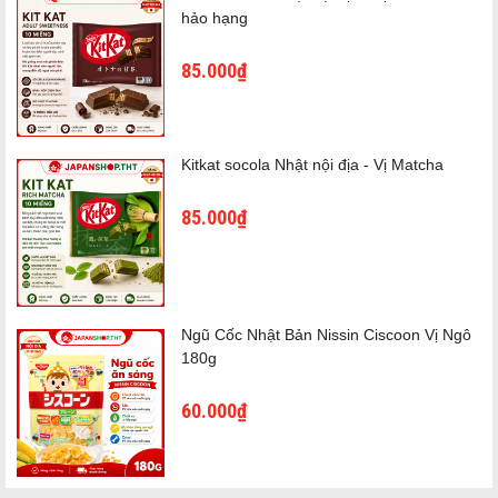
hảo hạng
85.000₫
Kitkat socola Nhật nội địa - Vị Matcha
Thông tin sản phẩm
85.000₫
Thương hiệu: UHA Mikakuto
Tên sản phẩm: Salted Azuki Candy
Khối lượng: 109g
Ngũ Cốc Nhật Bản Nissin Ciscoon Vị Ngô
Xuất xứ: Nhật Bản
180g
Quy cách: Túi
60.000₫
Thành phần