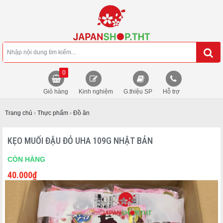
0
Giỏ hàng
Kinh nghiệm
G.thiệu SP
Hỗ trợ
Trang chủ
›
Thực phẩm
›
Đồ ăn
KẸO MUỐI ĐẬU ĐỎ UHA 109G NHẬT BẢN
CÒN HÀNG
40.000
₫