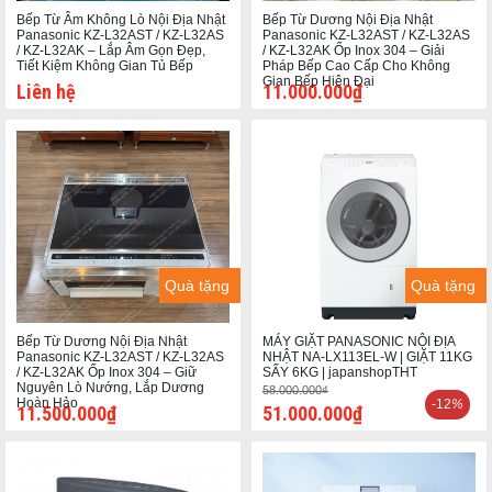
Bếp Từ Âm Không Lò Nội Địa Nhật
Bếp Từ Dương Nội Địa Nhật
Panasonic KZ-L32AST / KZ-L32AS
Panasonic KZ-L32AST / KZ-L32AS
/ KZ-L32AK – Lắp Âm Gọn Đẹp,
/ KZ-L32AK Ốp Inox 304 – Giải
Tiết Kiệm Không Gian Tủ Bếp
Pháp Bếp Cao Cấp Cho Không
Gian Bếp Hiện Đại
Liên hệ
11.000.000₫
Quà tặng
Quà tặng
Bếp Từ Dương Nội Địa Nhật
MÁY GIẶT PANASONIC NỘI ĐỊA
Panasonic KZ-L32AST / KZ-L32AS
NHẬT NA-LX113EL-W | GIẶT 11KG
/ KZ-L32AK Ốp Inox 304 – Giữ
SẤY 6KG | japanshopTHT
Nguyên Lò Nướng, Lắp Dương
58.000.000₫
Hoàn Hảo
-12
%
11.500.000₫
51.000.000₫