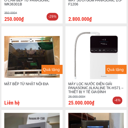
Ổ CẮM BẾP TỪ PANASONIC
MÁY SƯỞI GỐM PANASONIC DS-
WK36301B
F1206
350.000₫
-29
%
250.000₫
2.800.000₫
Quà tặng
Quà tặng
MẶT BẾP TỪ NHẬT NỘI ĐỊA
MÁY LỌC NƯỚC ĐIỆN GIẢI
PANASONIC ALKALINE TK-HS71 –
THIẾT BỊ Y TẾ GIA ĐÌNH
26.000.000₫
-4
%
Liên hệ
25.000.000₫