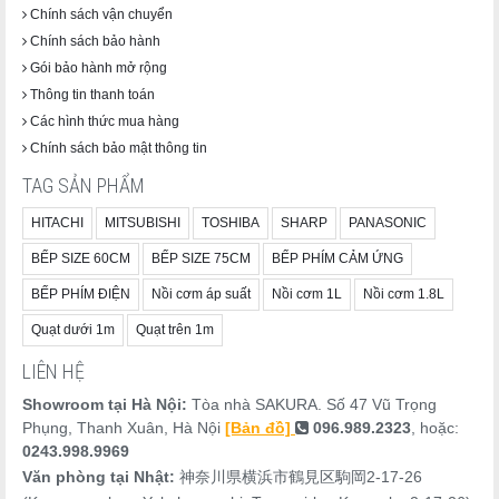
Chính sách vận chuyển
Chính sách bảo hành
Gói bảo hành mở rộng
Thông tin thanh toán
Các hình thức mua hàng
Chính sách bảo mật thông tin
TAG SẢN PHẨM
HITACHI
MITSUBISHI
TOSHIBA
SHARP
PANASONIC
BẾP SIZE 60CM
BẾP SIZE 75CM
BẾP PHÍM CẢM ỨNG
BẾP PHÍM ĐIỆN
Nồi cơm áp suất
Nồi cơm 1L
Nồi cơm 1.8L
Quạt dưới 1m
Quạt trên 1m
LIÊN HỆ
Showroom tại Hà Nội:
Tòa nhà SAKURA. Số 47 Vũ Trọng
Phụng, Thanh Xuân, Hà Nội
[Bản đồ]
096.989.2323
, hoặc:
0243.998.9969
Văn phòng tại Nhật:
神奈川県横浜市鶴見区駒岡2-17-26