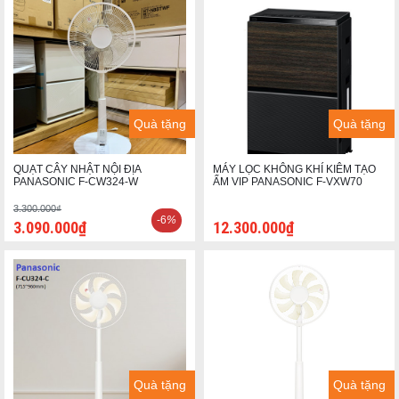
Quà tặng
Quà tặng
QUẠT CÂY NHẬT NỘI ĐỊA
MÁY LỌC KHÔNG KHÍ KIÊM TẠO
PANASONIC F-CW324-W
ẨM VIP PANASONIC F-VXW70
3.300.000₫
-6
%
3.090.000₫
12.300.000₫
Quà tặng
Quà tặng