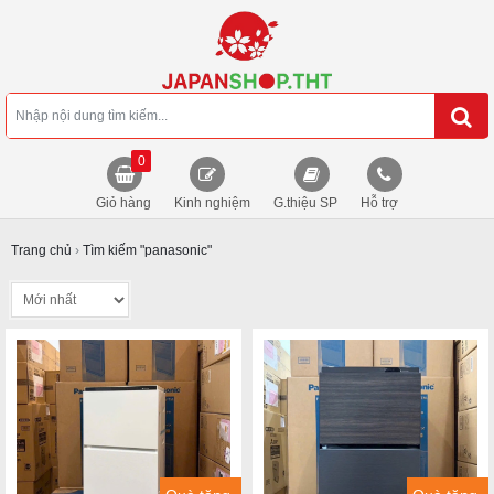
0
Giỏ hàng
Kinh nghiệm
G.thiệu SP
Hỗ trợ
Trang chủ
›
Tìm kiếm "panasonic"