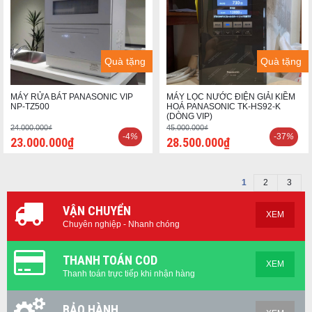
Quà tặng
Quà tặng
MÁY RỬA BÁT PANASONIC VIP
MÁY LỌC NƯỚC ĐIỆN GIẢI KIỀM
NP-TZ500
HOÁ PANASONIC TK-HS92-K
(DÒNG VIP)
24.000.000₫
45.000.000₫
-4
%
-37
%
23.000.000₫
28.500.000₫
1
2
3
VẬN CHUYỂN
XEM
Chuyên nghiệp - Nhanh chóng
THANH TOÁN COD
XEM
Thanh toán trực tiếp khi nhận hàng
BẢO HÀNH