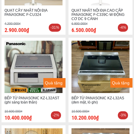
QUẠT CÂY NHẬT NỘI ĐỊA
QUẠT NHẬT NỘI ĐỊA CAO CẤP
PANASONIC F-CU324
PANASONIC F-C339C-W ĐỘNG
CƠ DC 9 CÁNH
4.200.000₫
6.800.000₫
-31
%
-4
%
2.900.000₫
6.500.000₫
Quà tặng
Quà tặng
BẾP TỪ PANASONIC KZ-L32AST
BẾP TỪ PANASONIC KZ-L32AS
(ghi sáng toàn thân)
(đen mặt, lò ghi)
10.600.000₫
10.500.000₫
-2
%
-3
%
10.400.000₫
10.200.000₫