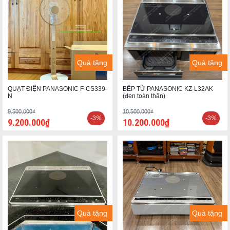
Quà tặng
Quà tặng
QUẠT ĐIỆN PANASONIC F-CS339-
BẾP TỪ PANASONIC KZ-L32AK
N
(đen toàn thân)
9.500.000₫
10.500.000₫
-3
%
-3
%
9.200.000₫
10.200.000₫
Quà tặng
Quà tặng