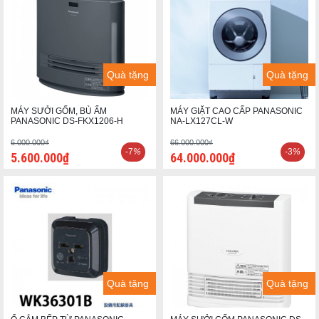
Quà tặng
Quà tặng
MÁY SƯỞI GỐM, BÙ ẨM
MÁY GIẶT CAO CẤP PANASONIC
PANASONIC DS-FKX1206-H
NA-LX127CL-W
6.000.000₫
66.000.000₫
-7
%
-3
%
5.600.000₫
64.000.000₫
Quà tặng
Quà tặng