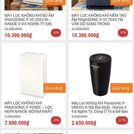
Quà tặng
Quà tặng
MÁY LỌC KHÔNG KHÍ BÙ ẨM
MÁY LỌC KHÔNG KHÍ KIÊM TẠO
PANASONIC F-VC70XV-W –
ẨM PANASONIC F-VC70XV-TM
NANOE X 9.6 NGHÌN TỶ ION
VÂN GỖ SANG TRỌNG
11.000.000₫
11.000.000₫
-6
%
-6
%
10.300.000₫
10.300.000₫
Quà tặng
Quà tặng
MÁY LỌC KHÔNG KHÍ
Máy Lọc Không Khí Panasonic F-
PANASONIC F-PX60C – LỌC
GMU01-K Nội Địa Nhật - Nanoe X
HEPA NANOE NỘI ĐỊA NHẬT
4.8 Nghìn Tỷ, Dùng Ô Tô & Để Bàn
7.200.000₫
3.200.000₫
-3
%
-17
%
7.000.000₫
2.650.000₫