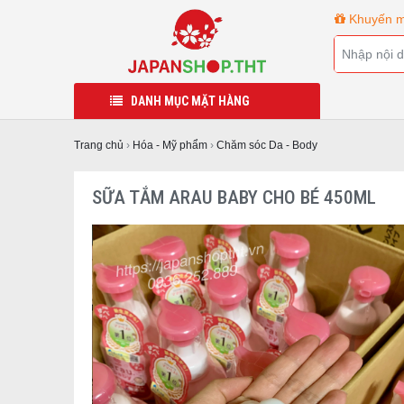
Khuyến m
DANH MỤC MẶT HÀNG
Trang chủ
›
Hóa - Mỹ phẩm
›
Chăm sóc Da - Body
SỮA TẮM ARAU BABY CHO BÉ 450ML