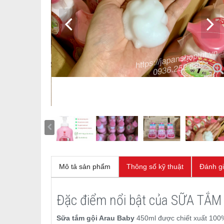
Mô tả sản phẩm
Thông số kỹ thuật
Đánh g
Đặc điểm nổi bật của SỮA T
Sữa tắm gội Arau Baby
450ml được chiết xuất 100%