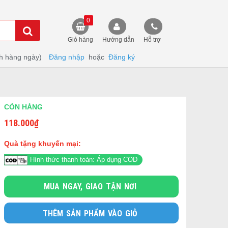
0
Giỏ hàng
Hướng dẫn
Hỗ trợ
h hàng ngày)
Đăng nhập
hoặc
Đăng ký
CÒN HÀNG
118.000
₫
Quà tặng khuyến mại:
Hình thức thanh toán: Áp dụng COD
MUA NGAY, GIAO TẬN NƠI
THÊM SẢN PHẨM VÀO GIỎ