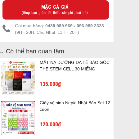
MẶC CẢ GIÁ
(Giúp bạn giảm tối thiểu chi phí phải trả)
Gọi mua hàng:
0439.989.969 - 096.989.2323
(9H - 20H, Chủ Nhật: 11H - 20H)
→ Có thể bạn quan tâm
MẶT NẠ DƯỠNG DA TẾ BÀO GỐC
THE STEM CELL 30 MIẾNG
135.000₫
Giấy vệ sinh Nepia Nhật Bản Set 12
cuộn
120.000₫