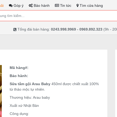
ãi
Góp ý
Bảo hành
Tin tức
Tìm cửa hàng
Tổng đài bán hàng:
0243.998.9969 - 0969.892.323
(9h - 20
Mã hàng#:
Bảo hành:
Sữa tắm gội Arau Baby
450ml được chiết xuất 100%
từ thảo mộc tự nhiên.
Thương hiệu: Arau baby
Xuất xứ Nhật Bản
Công dụng: