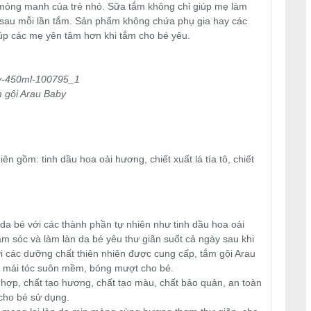
a mỏng manh của trẻ nhỏ. Sữa tắm không chỉ giúp mẹ làm
 sau mỗi lần tắm. Sản phẩm không chứa phụ gia hay các
iúp các mẹ yên tâm hơn khi tắm cho bé yêu.
 gội Arau Baby
n gồm: tinh dầu hoa oải hương, chiết xuất lá tía tô, chiết
a bé với các thành phần tự nhiên như tinh dầu hoa oải
ăm sóc và làm làn da bé yêu thư giãn suốt cả ngày sau khi
 các dưỡng chất thiên nhiên được cung cấp, tắm gội Arau
 mái tóc suôn mềm, bóng mượt cho bé.
hợp, chất tạo hương, chất tạo màu, chất bảo quản, an toàn
 cho bé sử dụng.