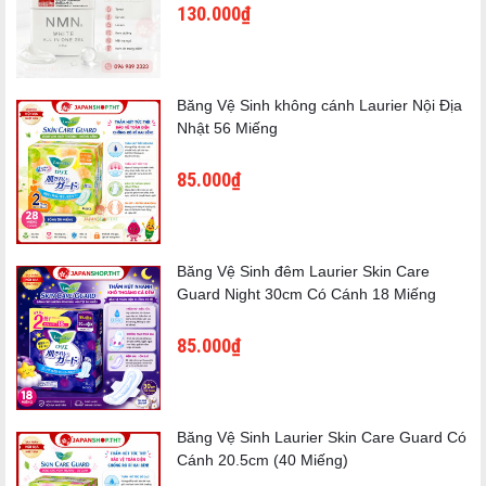
130.000₫
Thành phần
Nước, natri laureth sulfate, cocamidopropyl betaine, glycerin,
natri hyaluronate, collagen thủy phân, panthenol, bisabolol,
chiết xuất hoa cúc, chiết xuất rễ scutellam, chiết xuất rễ cam
Băng Vệ Sinh không cánh Laurier Nội Địa
thảo, chiết xuất hoa ngải cứu, chiết xuất vỏ rễ magwa, BG, natri
Nhật 56 Miếng
clorua, methylparaben, propylparaben, polyquaternium-7,
EDTA-2Na, axit citric, hương thơm, Đỏ 106
85.000₫
100% tinh chất dưỡng ẩm tự nhiên, tinh chất hương hoa từ các loài
hoa và các vitamin thiết yếu.
D-Panthenol:
tạo độ ẩm cao cho da, sạch khuẩn và không gây khô
Băng Vệ Sinh đêm Laurier Skin Care
rát.
Guard Night 30cm Có Cánh 18 Miếng
Chamomile
: được biết đến như tinh dầu hoa cúc, tạo hương thơm
ngọt ngào, nồng ấm.
85.000₫
Glycerine:
có tính năng dưỡng ẩm da tự nhiên và mềm mịn tuyệt vời.
Công thức pH5
phù hợp để sử dụng hằng ngày mà không sợ khô
rát.
Băng Vệ Sinh Laurier Skin Care Guard Có
Cánh 20.5cm (40 Miếng)
Công dụng