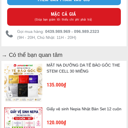
MẶC CẢ GIÁ
(Giúp bạn giảm tối thiểu chi phí phải trả)
Gọi mua hàng:
0439.989.969 - 096.989.2323
(9H - 20H, Chủ Nhật: 11H - 20H)
→ Có thể bạn quan tâm
MẶT NẠ DƯỠNG DA TẾ BÀO GỐC THE
STEM CELL 30 MIẾNG
135.000₫
Xà phòng cho các vùng nhạy cảm có tính axit yếu
Độ pH của môi trường da trong vùng nhạy cảm là pH axit yếu
4,5 ~ 5,5.
Xà phòng rửa tay từ các nhà sản xuất nổi tiếng lớn tuyên bố có
Giấy vệ sinh Nepia Nhật Bản Set 12 cuộn
tính axit yếu có độ pH khoảng 6.
"PH JAPAN"
là một loại xà phòng có tính axit yếu, trong đó
120.000₫
hàm lượng các thành phần được điều chỉnh trong khoảng pH