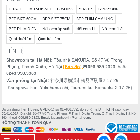
HITACHI
MITSUBISHI
TOSHIBA
SHARP
PANASONIC
BẾP SIZE 60CM
BẾP SIZE 75CM
BẾP PHÍM CẢM ỨNG
BẾP PHÍM ĐIỆN
Nồi cơm áp suất
Nồi cơm 1L
Nồi cơm 1.8L
Quạt dưới 1m
Quạt trên 1m
LIÊN HỆ
Showroom tại Hà Nội:
Tòa nhà SAKURA. Số 47 Vũ Trọng
Phụng, Thanh Xuân, Hà Nội
[Bản đồ]
096.989.2323
, hoặc:
0243.998.9969
Văn phòng tại Nhật:
神奈川県横浜市鶴見区駒岡2-17-26
(Kanagawa-ken, Yokohama-shi, Tsurumi-ku, Komaoka 2-17-26)
Đồ gia dụng Tiến Huyền. GPDKKD số 01F8010391 do sở KH & ĐT TP.HN cấp ngày
05/01/2017. Địa chỉ: Số 47 Vũ Trọng Phụng, P.Thanh Xuân Trung, Q.Thanh Xuân, Hà Nội.
Điện thoại: 096.989.2323. Email: japanshop.tht@gmail.com.
HỖ TRỢ THANH TOÁN QUA: