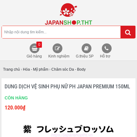
0
Giỏ hàng
Kinh nghiệm
G.thiệu SP
Hỗ trợ
Trang chủ
›
Hóa - Mỹ phẩm
›
Chăm sóc Da - Body
DUNG DỊCH VỆ SINH PHỤ NỮ PH JAPAN PREMIUM 150ML
CÒN HÀNG
120.000
₫