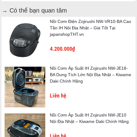
phần tạo nên vị ngọt tự nhiên của gạo – và thấm sâu vào từng
Điện năng
hạt cơm.
→ Có thể bạn quan tâm
120.5 kWh/năm (chế độ Eco)
hàng năm
Kết quả mà người dùng cảm nhận:
cơm ngọt hơn, dẻo hơn,
Nồi Cơm Điện Zojirushi NW-VR10-BA Cao
Thời gian
hạt đứng hơn, và không bị bết dù để nguội
.
40 giờ (chế độ Kiwame Hokan)
Tần IH Nội Địa Nhật – Giá Tốt Tại
bảo ôn tối đa
japanshopTHT.vn
Trong giai đoạn ủ (蒸らし), máy tiếp tục tăng áp thêm một lần
Gạo trắng (ふつう / やわらかめ / かため), Gạo lứt, Gạo
nữa – quy trình "umai atsu mushirashi" (うまみ圧力蒸らし). Giai
Menu chính
không vo, Cơm đông lạnh, Yến mạch 2 kiểu, Hâm nóng,
đoạn này giúp đưa nhiệt cao đến tận lõi từng hạt gạo, đồng thời
4.200.000₫
Eco nấu
bay hơi phần nước dư thừa để cơm có độ ráo vừa phải, hạt gạo
bóng và đứng, không nhão.
Hệ thống cá
Wagaya Daki – 81 chế độ nấu (わが家炊き)
Nồi Cơm Áp Suất IH Zojirushi NW-JE18-
nhân hoá
BA Dung Tích Lớn Nội Địa Nhật – Kiwame
Nồi Gang Kuroganejikomi – Luyện Kim Phục Vụ Vị
Hẹn giờ
2 mốc hẹn giờ độc lập
Daki Chính Hãng
Ngon
Màn hình
LCD tương phản cao, dễ đọc
Áp suất cao cần một chiếc nồi đặc biệt để phát huy tối đa tác
Liên hệ
Nắp trong
Tháo rời được, rửa riêng (洗える内ぶた)
dụng. ZOJIRUSHI đã giải quyết điều này bằng
nồi "Gouen
Kamado Gama" kuroganejikomi (鉄～くろがね仕込み～豪炎
Mặt bảng
Phẳng, không khe hở (フラットトップパネル)
かまど釜)
– nồi lò rèn cao cấp tích hợp lớp gang (鉄 – sắt
điều khiển
Nồi Cơm Áp Suất IH Zojirushi NW-JE10
luyện).
Nội Địa Nhật – Kiwame Daki Chính Hãng
Que xới
Tự đứng, kháng khuẩn Ag+ (JIS Z 2801, đạt 99%)
Cấu trúc nồi gồm nhiều lớp: lõi nhôm tản nhiệt nhanh, lớp gang
Nút mở nắp
Kháng khuẩn Ag+
Liên hệ
tích hợp vào giữa, và lớp thép không gỉ bên ngoài. Gang là vật