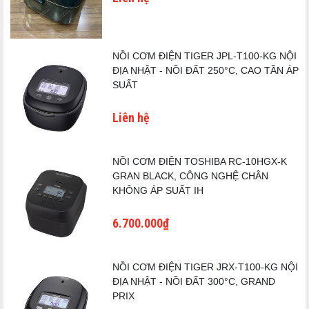
liệu có khả năng tương tác tốt nhất với hệ thống IH, kết hợp ba
Kích thước
30.5 × 37.0 × 24.5 cm
ưu điểm: tích nhiệt cao (giữ nhiệt lâu sau khi ngắt điện), hiệu
(W × D × H)
suất phát nhiệt tốt (hấp thu từ trường IH hiệu quả hơn), và dẫn
Chiều cao
nhiệt đều (không có điểm nóng cục bộ gây cơm chín không
NỒI CƠM ĐIỆN TIGER JPL-T100-KG NỘI
Khoảng 50 cm
khi mở nắp
đồng đều).
ĐỊA NHẬT - NỒI ĐẤT 250°C, CAO TẦN ÁP
SUẤT
Trọng lượng
Khoảng 7.5 kg
Mặt trong nồi được phủ
Platinum Coat (プラチナコート)
– lớp
phủ bạch kim giúp kéo thêm thành phần ngọt từ gạo ra trong
Phụ kiện đi
Liên hệ
Que xới tự đứng Ag+, cốc đong gạo
quá trình nấu, và ngăn cơm dính vào thành nồi khi múc.
kèm
Nồi được ZOJIRUSHI
bảo hành riêng 3 năm
– một cam kết ít
gặp trong ngành nồi cơm, cho thấy mức độ tự tin vào độ bền
NỒI CƠM ĐIỆN TOSHIBA RC-10HGX-K
của vật liệu.
Thông tin kỹ thuật được tổng hợp và xác minh từ trang chủ
GRAN BLACK, CÔNG NGHỆ CHÂN
chính thức ZOJIRUSHI Nhật Bản (zojirushi.co.jp), tài liệu hướng
KHÔNG ÁP SUẤT IH
dẫn sử dụng NW-JY10/NW-JY18, và hệ thống phân phối nội địa
81 Chế Độ Nấu "Wagaya Daki" – Nồi Cơm Học
Nhật Bản (価格.com, XPRICE, 鬼比較). Mọi thông số tham khảo
6.700.000₫
Được Khẩu Vị Của Bạn
có thể thay đổi theo điều kiện sử dụng thực tế – vui lòng liên hệ
japanshopTHT.vn để được tư vấn chi tiết trước khi đặt hàng.
Đây là tính năng mà người dùng Nhật Bản đánh giá cao nhất
trong NW-JY18-BA, và cũng là tính năng ít nồi cơm nào trên thế
NỒI CƠM ĐIỆN TIGER JRX-T100-KG NỘI
giới làm được.
ĐỊA NHẬT - NỒI ĐẤT 300°C, GRAND
"Wagaya Daki" (わが家炊き – Cách Nấu Của Nhà Mình)
là hệ
PRIX