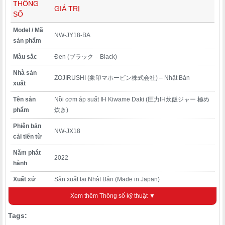
THÔNG
Tại
japanshopTHT.vn
– đơn vị nhập khẩu hàng nội địa Nhật
GIÁ TRỊ
SỐ
Bản uy tín hơn 10 năm – đây là một trong những sản phẩm
được khách hàng hỏi thăm nhiều nhất trong danh mục bếp
Model / Mã
NW-JY18-BA
Nhật, bởi một lý do rất thực tế: cơm ngon hơn thật. Không phải
sản phẩm
quảng cáo, không phải cảm tính – đây là kết quả của công
Màu sắc
Đen (ブラック – Black)
nghệ áp suất và luyện kim đã được thị trường Nhật kiểm
nghiệm qua nhiều năm.
Nhà sản
ZOJIRUSHI (象印マホービン株式会社) – Nhật Bản
xuất
Tên sản
Nồi cơm áp suất IH Kiwame Daki (圧力IH炊飯ジャー 極め
ZOJIRUSHI – Thương Hiệu Điện Gia Dụng Nhật
Bản Với Hơn 100 Năm Lịch Sử
phẩm
炊き)
ZOJIRUSHI (象印マホービン株式会社)
được thành lập năm
Phiên bản
NW-JX18
1918 tại Osaka, Nhật Bản – ban đầu chuyên sản xuất bình giữ
cải tiến từ
nhiệt. Trải qua hơn một thế kỷ phát triển, ZOJIRUSHI trở thành
Năm phát
một trong những thương hiệu điện gia dụng được tin tưởng
2022
hành
nhất tại Nhật Bản và châu Á, đặc biệt trong lĩnh vực nồi cơm
điện.
Xuất xứ
Sản xuất tại Nhật Bản (Made in Japan)
Logo hình con voi (象) và chim (鳥) của ZOJIRUSHI được người
Loại nồi
Áp suất IH (電磁誘導加熱方式)
Xem thêm Thông số kỹ thuật ▼
tiêu dùng Nhật Bản nhận diện ngay lập tức, gắn liền với hai cam
Dung tích
0.18L – 1.8L (nấu được tối đa 10 chén cơm / đủ cho 4–6
kết:
chất lượng bền lâu
và
nấu cơm ngon
.
Tags:
nấu
người)