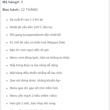
Mã hàng#:
0
Bảo hành:
12 THÁNG
Áp suất IH cao 1.3 khí áp
Nhiệt độ nấu trên 100°C liên tục
Nồi gang kuroganejikomi dẫn nhiệt tốt
81 chế độ nấu cá nhân hoá Wagaya Daki
Bảo ôn cơm ngon đến 40 giờ
Menu cơm đông lạnh, hâm lại không bị nhão
Nắp trong tháo ra rửa riêng dễ dàng
Mặt bảng điều khiển phẳng dễ lau chùi
Que xới đứng được, kháng khuẩn Ag+
Menu gạo lứt, gạo lứt chín mềm hơn
Menu yến mạch 2 kiểu (mềm / dẻo)
Hẹn giờ 2 mốc, báo nhạc khi xong