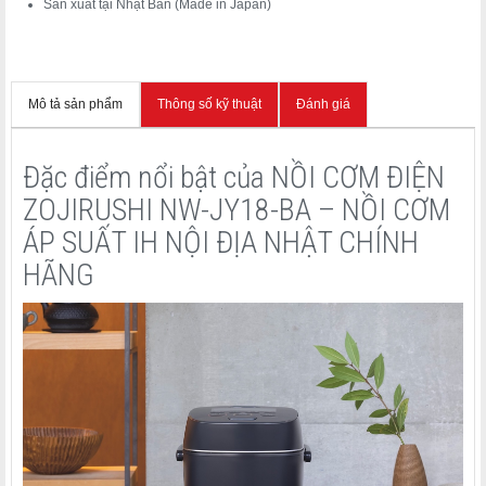
Sản xuất tại Nhật Bản (Made in Japan)
Mô tả sản phẩm
Thông số kỹ thuật
Đánh giá
Đặc điểm nổi bật của NỒI CƠM ĐIỆN
ZOJIRUSHI NW-JY18-BA – NỒI CƠM
ÁP SUẤT IH NỘI ĐỊA NHẬT CHÍNH
HÃNG