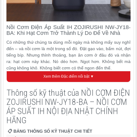
Nồi Cơm Điện Áp Suất IH ZOJIRUSHI NW-JY18-
BA: Khi Hạt Cơm Trở Thành Lý Do Để Về Nhà
Có những thứ chúng ta dùng mỗi ngày mà không mấy suy nghĩ
đến – và nồi cơm là một trong số đó. Đặt gạo vào, bấm nút, đợi
tiếng bíp. Nhưng thỉnh thoảng, bạn ăn cơm ở đâu đó và nhận
ra: hạt cơm này khác. Nó dẻo hơn. Ngọt hơn. Không bết mà
cũng không khô. Không biết cơm có thể ngon đến thế.
Xem thêm Đặc điểm nổi bật ▼
Rất có thể nồi đó là ZOJIRUSHI dòng áp suất IH.
Nồi cơm điện áp suất IH ZOJIRUSHI NW-JY18-BA
thuộc
Thông số kỹ thuật của NỒI CƠM ĐIỆN
dòng "Kiwame Daki" (極め炊き – Cực Nấu) – một trong những
ZOJIRUSHI NW-JY18-BA – NỒI CƠM
dòng nồi cơm áp suất IH cao cấp của ZOJIRUSHI tại thị trường
nội địa Nhật Bản, phát hành năm 2022 và sản xuất toàn bộ tại
ÁP SUẤT IH NỘI ĐỊA NHẬT CHÍNH
Nhật Bản. Đây là phiên bản
nấu được 10 chén cơm mỗi lần
–
HÃNG
tương đương lượng cơm đủ cho khoảng 4–6 người ăn một bữa,
phù hợp với gia đình từ 4 người trở lên hoặc những ai có thói
📋 BẢNG THÔNG SỐ KỸ THUẬT CHI TIẾT
quen nấu một lần, chia phần đông lạnh để dùng cả tuần.