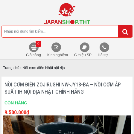
0
Giỏ hàng
Kinh nghiệm
G.thiệu SP
Hỗ trợ
Trang chủ
›
Nồi cơm điện Nhật nội địa
NỒI CƠM ĐIỆN ZOJIRUSHI NW-JY18-BA – NỒI CƠM ÁP
SUẤT IH NỘI ĐỊA NHẬT CHÍNH HÃNG
CÒN HÀNG
9.500.000
₫