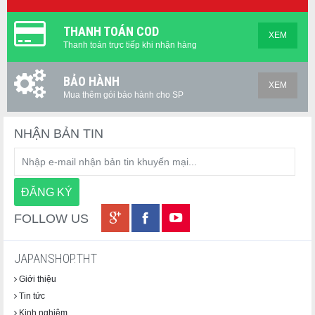
Vấn đề của cách này: nhiều nồi cơm nấu cơm để đông lạnh rồi
THANH TOÁN COD
hâm lên lại bị nhão hoặc bết. Nguyên nhân là trong quá trình
XEM
Thanh toán trực tiếp khi nhận hàng
nấu, cơm không giữ được cấu trúc hạt gạo đủ tốt để chịu được
chu kỳ đông-tan.
BẢO HÀNH
XEM
NW-JY18-BA có menu "Cơm Đông Lạnh" (冷凍ごはん) riêng
Mua thêm gói bảo hành cho SP
biệt: nấu ở áp suất 1.3 khí áp, nước được đẩy và khoá sâu vào
bên trong từng hạt gạo. Kết quả: sau khi đông lạnh rồi hâm lại
bằng lò vi sóng, cơm không bị bết, không bị nhão, hạt vẫn tách
NHẬN BẢN TIN
rời và ráo hơn so với cơm đông lạnh nấu bằng nồi thông
thường.
Với gia đình bận rộn đang tìm giải pháp chuẩn bị cơm trước cho
cả tuần, đây là một trong những tính năng thực dụng nhất của
NW-JY18-BA.
FOLLOW US
Bảo Ôn 40 Giờ – Cơm Ngon Từ Sáng Đến Tối
JAPANSHOP.THT
Hôm Sau
Giới thiệu
Hệ thống "Kiwame Hokan" (極め保温 – Bảo Ôn Cực Tốt) sử
Tin tức
dụng cảm biến nhiệt ở nắp và đáy nồi, phối hợp điều chỉnh
Kinh nghiệm