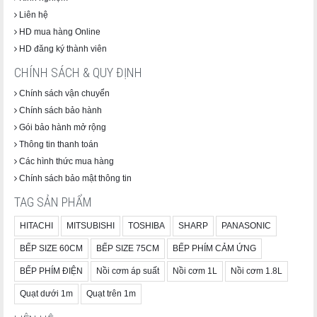
nhiệt độ chính xác và hạn chế tối đa lượng hơi nước thoát ra.
Liên hệ
Kết quả là cơm giữ được độ ẩm và độ mềm trong vòng 40 giờ –
HD mua hàng Online
gần gấp đôi so với nhiều dòng nồi cơm thông thường chỉ giữ
ngon trong 12–15 giờ.
HD đăng ký thành viên
Ngoài chế độ bảo ôn tiêu chuẩn, người dùng còn có thể chọn
CHÍNH SÁCH & QUY ĐỊNH
"bảo ôn cao hơn" (cho những người thích cơm nóng hơn) hoặc
Chính sách vận chuyển
"không bảo ôn" (tiết kiệm điện khi biết sẽ không ăn trong thời
Chính sách bảo hành
gian dài).
Gói bảo hành mở rộng
Thông tin thanh toán
Các hình thức mua hàng
Chính sách bảo mật thông tin
TAG SẢN PHẨM
HITACHI
MITSUBISHI
TOSHIBA
SHARP
PANASONIC
BẾP SIZE 60CM
BẾP SIZE 75CM
BẾP PHÍM CẢM ỨNG
BẾP PHÍM ĐIỆN
Nồi cơm áp suất
Nồi cơm 1L
Nồi cơm 1.8L
Quạt dưới 1m
Quạt trên 1m