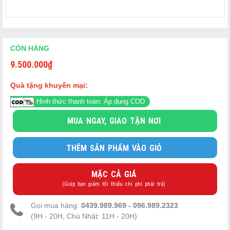
NW-JY18-BA ra đời năm 2022 là sản phẩm kế thừa và cải tiến
Áp suất nấu
từ NW-JX18, bổ sung thêm lớp kháng khuẩn Ag+ (ion bạc) trên
1.3 khí áp (炊き上げ圧力 – chế độ gạo trắng thường)
tối đa
que xới và nút bấm mở nắp – một chi tiết nhỏ nhưng cho thấy
ZOJIRUSHI vẫn tiếp tục cải thiện từng thế hệ sản phẩm, dù
Kuroganejikomi Gouen Kamado Gama (鉄仕込み豪炎かま
Nồi trong
CÒN HÀNG
model trước đã được người dùng đánh giá rất cao.
ど釜) – tích hợp gang, phủ Platinum Coat
9.500.000
₫
Bảo hành
3 năm (theo tiêu chuẩn ZOJIRUSHI)
nồi trong
Áp Suất IH 1.3 Khí Áp – Khoa Học Đằng Sau Hạt
Quà tặng khuyến mại:
Cơm Ngon Hơn
Điện áp
AC 100V – 50/60Hz (Nhật Bản)
Hình thức thanh toán: Áp dụng COD
Đây là trung tâm của toàn bộ triết lý thiết kế NW-JY18-BA:
nấu
Công suất
cơm ngon nhất là nấu ở nhiệt độ cao hơn 100°C, duy trì
1.370W
MUA NGAY, GIAO TẬN NƠI
nấu
liên tục trong suốt quá trình sôi và ổn nhiệt
.
Điện năng
Với nồi cơm thông thường, dù là IH hay không, nước luôn sôi ở
THÊM SẢN PHẨM VÀO GIỎ
tiêu thụ 1 lần
192Wh (tham khảo)
100°C – nhiệt độ tối đa trong điều kiện áp suất khí quyển bình
nấu
thường. Không thể vượt qua rào cản đó.
MẶC CẢ GIÁ
Điện năng
Nồi áp suất IH phá vỡ giới hạn này. Bằng cách duy trì áp suất
21.3Wh/h (tham khảo)
(Giúp bạn giảm tối thiểu chi phí phải trả)
bảo ôn / giờ
1.3 khí áp liên tục trong suốt quá trình nấu, ZOJIRUSHI tạo ra
nhiệt độ trên 100°C bên trong nồi, kích hoạt đối lưu mạnh mẽ –
Tiêu chuẩn
Gọi mua hàng:
0439.989.969 - 096.989.2323
làm cho từng hạt gạo chuyển động, hút nước và chín đồng đều
tiết kiệm
2008 – đạt 112% (chế độ Eco)
(9H - 20H, Chủ Nhật: 11H - 20H)
từ trong ra ngoài, kéo ra lượng đường khử (還元糖) – thành
điện