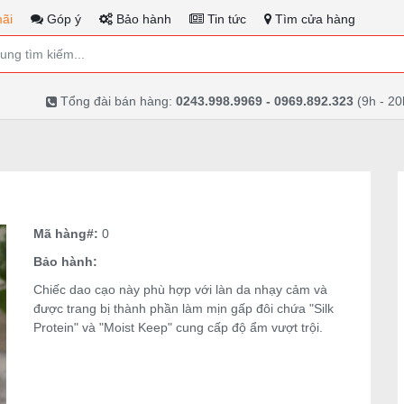
ãi
Góp ý
Bảo hành
Tin tức
Tìm cửa hàng
Tổng đài bán hàng:
0243.998.9969 - 0969.892.323
(9h - 20
Mã hàng#:
0
Bảo hành:
Chiếc dao cạo này phù hợp với làn da nhạy cảm và
được trang bị thành phần làm mịn gấp đôi chứa "Silk
Protein" và "Moist Keep" cung cấp độ ẩm vượt trội.