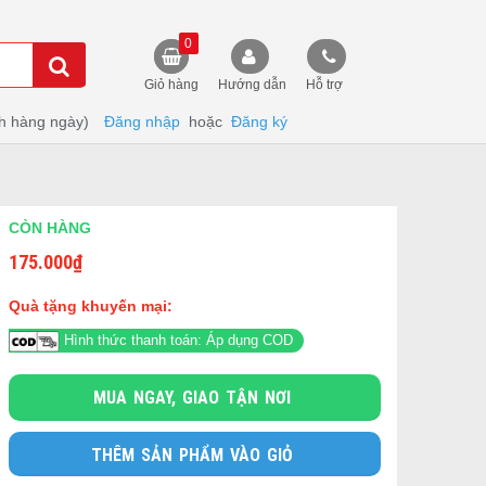
0
Giỏ hàng
Hướng dẫn
Hỗ trợ
h hàng ngày)
Đăng nhập
hoặc
Đăng ký
CÒN HÀNG
175.000
₫
Quà tặng khuyến mại:
Hình thức thanh toán: Áp dụng COD
MUA NGAY, GIAO TẬN NƠI
THÊM SẢN PHẨM VÀO GIỎ