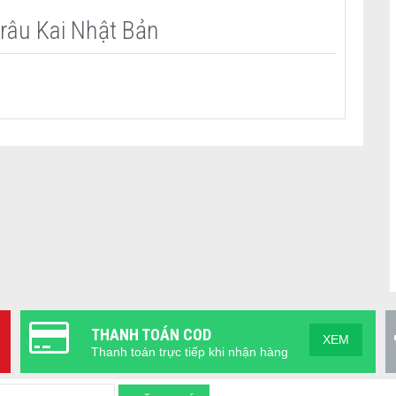
 râu Kai Nhật Bản
cấp tự nhiên, có tác dụng dưỡng ẩm cực tốt vì thành phần
mịn (chất bôi trơn) thông thường, tính năng mượt mà hơn
bổ sung nước. Ngoài ra, nó còn duy trì đặc tính bôi trơn
da của bạn khi cạo râu. Thân lưỡi mỏng giúp phoi không bị
THANH TOÁN COD
XEM
Thanh toán trực tiếp khi nhận hàng
am giới, mang đến trải nghiệm cạo râu tiện lợi và hiệu