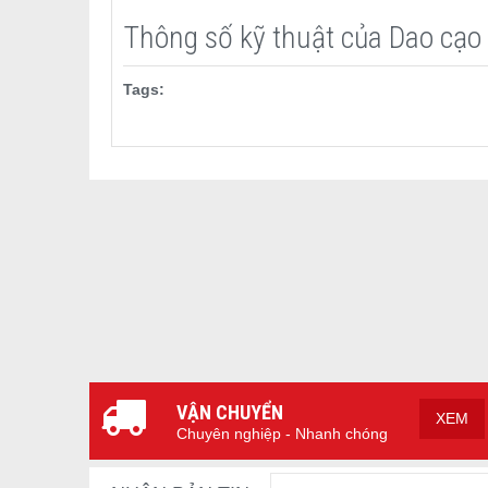
Thông số kỹ thuật của Dao cạo
Tags:
Protein tơ tằm: Là loại protein có trong tơ tằm cao 
tương tự như da người.
Giữ ẩm mượt mà hơn: Không giống như các chất làm 
này được cải thiện hiệu suất bôi trơn thông qua việc 
trong thời gian dài vì không dễ hòa tan trong nước.
Tay treo và 5 lưỡi dao giúp giảm gánh nặng cho làn 
tắc và có thể sử dụng sạch sẽ.
VẬN CHUYỂN
XEM
Chuyên nghiệp - Nhanh chóng
Dao cạo râu Kai Nhật Bản là sản phẩm lý tưởng cho n
quả.