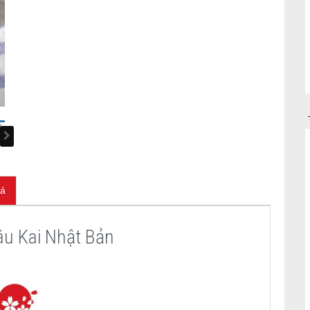
iá
âu Kai Nhật Bản