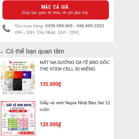
MẶC CẢ GIÁ
(Giúp bạn giảm tối thiểu chi phí phải trả)
Gọi mua hàng:
0439.989.969 - 096.989.2323
(9H - 20H, Chủ Nhật: 11H - 20H)
→ Có thể bạn quan tâm
MẶT NẠ DƯỠNG DA TẾ BÀO GỐC
THE STEM CELL 30 MIẾNG
135.000₫
Giấy vệ sinh Nepia Nhật Bản Set 12
cuộn
120.000₫