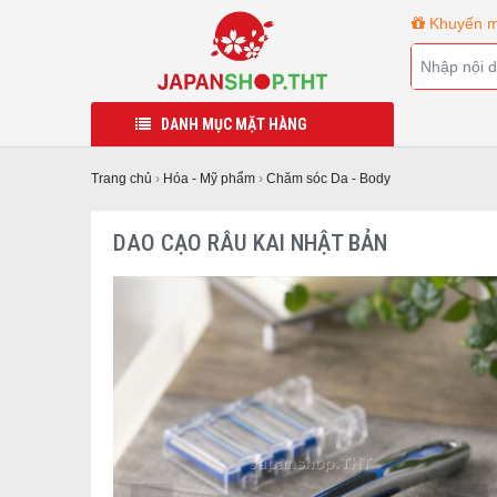
Khuyến m
DANH MỤC MẶT HÀNG
Trang chủ
›
Hóa - Mỹ phẩm
›
Chăm sóc Da - Body
DAO CẠO RÂU KAI NHẬT BẢN