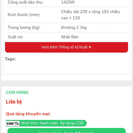
Công suất tiêu thụ:
1420W
Chiều dài 228 x rộng 103 chiều
Kích thước (mm):
cao × 133
Trọng lượng (kg):
khoảng 2.1kg
Xuất xứ:
Nhật Bản
Xem thêm Thông số kỹ thuật ▼
Tags:
CÒN HÀNG
Liên hệ
Quà tặng khuyến mại:
Hình thức thanh toán: Áp dụng COD