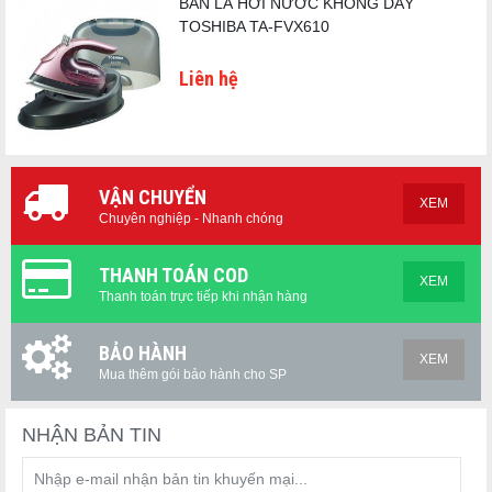
BÀN LÀ HƠI NƯỚC KHÔNG DÂY
TOSHIBA TA-FVX610
Liên hệ
VẬN CHUYỂN
XEM
Chuyên nghiệp - Nhanh chóng
THANH TOÁN COD
XEM
Thanh toán trực tiếp khi nhận hàng
BẢO HÀNH
XEM
Mua thêm gói bảo hành cho SP
NHẬN BẢN TIN