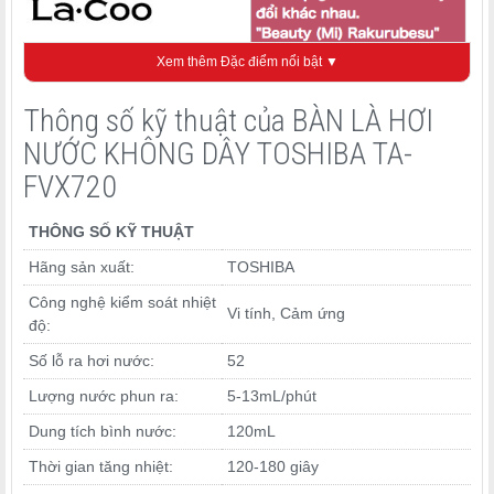
Xem thêm Đặc điểm nổi bật ▼
Thông số kỹ thuật của BÀN LÀ HƠI
NƯỚC KHÔNG DÂY TOSHIBA TA-
FVX720
THÔNG SỐ KỸ THUẬT
Hãng sản xuất:
TOSHIBA
Công nghệ kiểm soát nhiệt
Vi tính, Cảm ứng
độ:
Số lỗ ra hơi nước:
52
Lượng nước phun ra:
5-13mL/phút
Dung tích bình nước:
120mL
Thời gian tăng nhiệt:
120-180 giây