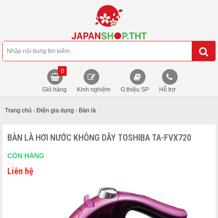
0
Giỏ hàng
Kinh nghiệm
G.thiệu SP
Hỗ trợ
Trang chủ
›
Điện gia dụng
›
Bàn là
BÀN LÀ HƠI NƯỚC KHÔNG DÂY TOSHIBA TA-FVX720
CÒN HÀNG
Liên hệ