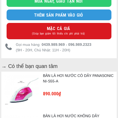
MUA NGAY, GIAO TẬN NƠI
THÊM SẢN PHẨM VÀO GIỎ
MẶC CẢ GIÁ
(Giúp bạn giảm tối thiểu chi phí phải trả)
Gọi mua hàng:
0439.989.969 - 096.989.2323
(9H - 20H, Chủ Nhật: 11H - 20H)
→ Có thể bạn quan tâm
BÀN LÀ HƠI NƯỚC CÓ DÂY PANASONIC
NI-S55-A
890.000₫
BÀN LÀ HƠI NƯỚC KHÔNG DÂY