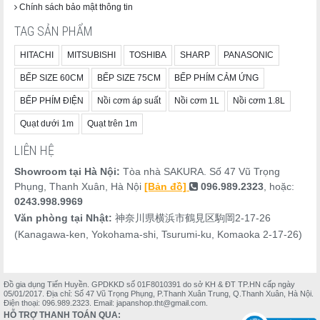
Chính sách bảo mật thông tin
TAG SẢN PHẨM
HITACHI
MITSUBISHI
TOSHIBA
SHARP
PANASONIC
BẾP SIZE 60CM
BẾP SIZE 75CM
BẾP PHÍM CẢM ỨNG
BẾP PHÍM ĐIỆN
Nồi cơm áp suất
Nồi cơm 1L
Nồi cơm 1.8L
Quạt dưới 1m
Quạt trên 1m
LIÊN HỆ
Showroom tại Hà Nội:
Tòa nhà SAKURA. Số 47 Vũ Trọng
Phụng, Thanh Xuân, Hà Nội
[Bản đồ]
096.989.2323
, hoặc:
0243.998.9969
Văn phòng tại Nhật:
神奈川県横浜市鶴見区駒岡2-17-26
(Kanagawa-ken, Yokohama-shi, Tsurumi-ku, Komaoka 2-17-26)
Đồ gia dụng Tiến Huyền. GPDKKD số 01F8010391 do sở KH & ĐT TP.HN cấp ngày
05/01/2017. Địa chỉ: Số 47 Vũ Trọng Phụng, P.Thanh Xuân Trung, Q.Thanh Xuân, Hà Nội.
Điện thoại: 096.989.2323. Email: japanshop.tht@gmail.com.
HỖ TRỢ THANH TOÁN QUA: