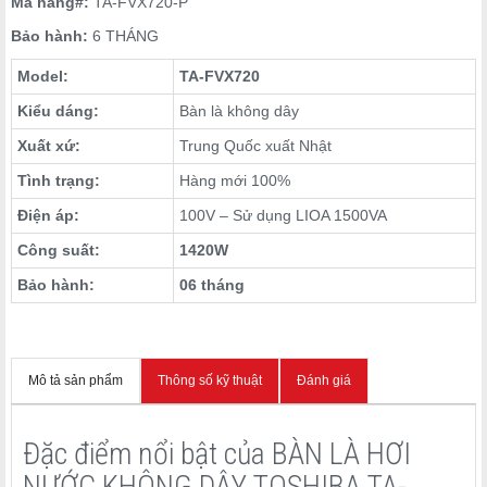
Mã hàng#:
TA-FVX720-P
Bảo hành:
6 THÁNG
Model:
TA-FVX720
Kiểu dáng:
Bàn là không dây
Xuất xứ:
Trung Quốc xuất Nhật
Tình trạng:
Hàng mới 100%
Điện áp:
100V – Sử dụng LIOA 1500VA
Công suất:
1420W
Bảo hành:
06 tháng
Mô tả sản phẩm
Thông số kỹ thuật
Đánh giá
Đặc điểm nổi bật của BÀN LÀ HƠI
NƯỚC KHÔNG DÂY TOSHIBA TA-