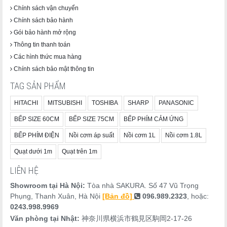
Chính sách vận chuyển
Chính sách bảo hành
Gói bảo hành mở rộng
Thông tin thanh toán
Các hình thức mua hàng
Chính sách bảo mật thông tin
TAG SẢN PHẨM
HITACHI
MITSUBISHI
TOSHIBA
SHARP
PANASONIC
BẾP SIZE 60CM
BẾP SIZE 75CM
BẾP PHÍM CẢM ỨNG
BẾP PHÍM ĐIỆN
Nồi cơm áp suất
Nồi cơm 1L
Nồi cơm 1.8L
Quạt dưới 1m
Quạt trên 1m
LIÊN HỆ
Showroom tại Hà Nội:
Tòa nhà SAKURA. Số 47 Vũ Trọng
Phụng, Thanh Xuân, Hà Nội
[Bản đồ]
096.989.2323
, hoặc:
0243.998.9969
Văn phòng tại Nhật:
神奈川県横浜市鶴見区駒岡2-17-26