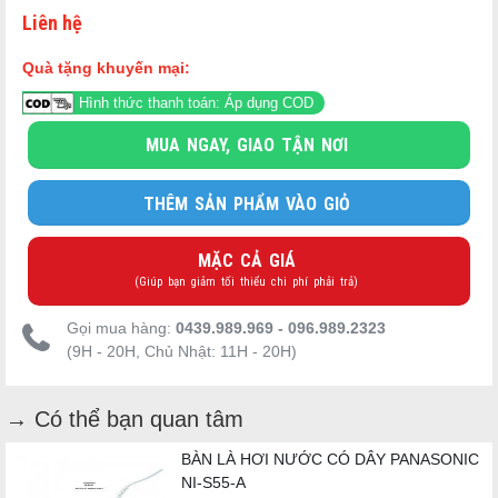
Liên hệ
Quà tặng khuyến mại:
Hình thức thanh toán: Áp dụng COD
MUA NGAY, GIAO TẬN NƠI
THÊM SẢN PHẨM VÀO GIỎ
MẶC CẢ GIÁ
(Giúp bạn giảm tối thiểu chi phí phải trả)
Gọi mua hàng:
0439.989.969 - 096.989.2323
(9H - 20H, Chủ Nhật: 11H - 20H)
→ Có thể bạn quan tâm
BÀN LÀ HƠI NƯỚC CÓ DÂY PANASONIC
NI-S55-A