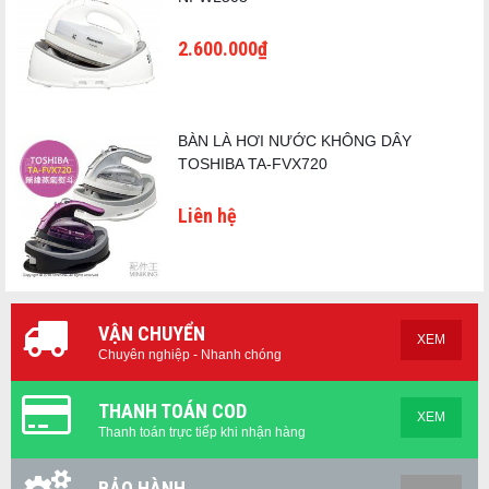
2.600.000₫
BÀN LÀ HƠI NƯỚC KHÔNG DÂY
TOSHIBA TA-FVX720
Liên hệ
VẬN CHUYỂN
XEM
Chuyên nghiệp - Nhanh chóng
THANH TOÁN COD
XEM
Thanh toán trực tiếp khi nhận hàng
BẢO HÀNH