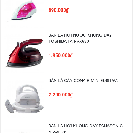
890.000₫
BÀN LÀ HƠI NƯỚC KHÔNG DÂY
TOSHIBA TA-FVX630
1.950.000₫
BÀN LÀ CÂY CONAIR MINI GS61/WJ
2.200.000₫
BÀN LÀ HƠI KHÔNG DÂY PANASONIC
NI-WL503