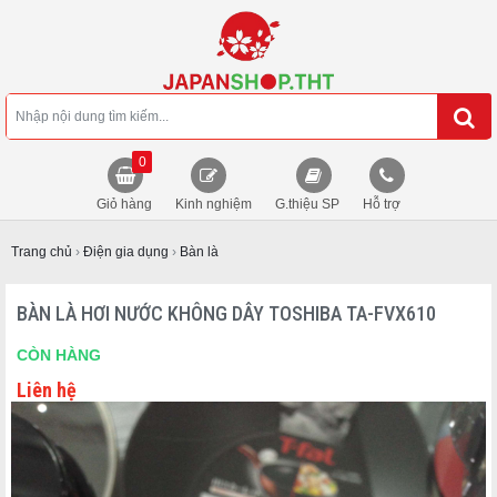
0
Giỏ hàng
Kinh nghiệm
G.thiệu SP
Hỗ trợ
Trang chủ
›
Điện gia dụng
›
Bàn là
BÀN LÀ HƠI NƯỚC KHÔNG DÂY TOSHIBA TA-FVX610
CÒN HÀNG
Liên hệ