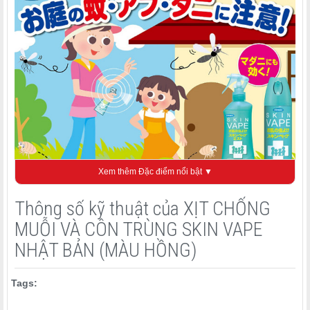
Xem thêm Đặc điểm nổi bật ▼
1. Thông tin sản phẩm
Thông số kỹ thuật của XỊT CHỐNG
MUỖI VÀ CÔN TRÙNG SKIN VAPE
- Tên sản phẩm: Xịt đuổi muỗi Skin Vape
- Dung tích: 200ml
NHẬT BẢN (MÀU HỒNG)
- Xuất xứ: Nhật Bản
- Thành phần:
Tags:
+ Ethanol
+ Axit hyaluronic Na (2)