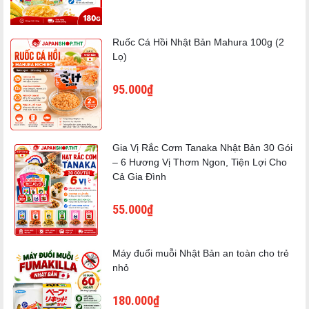
dùng tay xoa đều vùng da cần bảo vệ.
- Đối với trẻ từ 6 tháng - dưới 2 tuổi: Dùng 1 lần/ngày.
- Đối với trẻ từ 2 tuổi - dưới 12 tuổi: Dùng 1-3 lần/ngày.
Ruốc Cá Hồi Nhật Bản Mahura 100g (2
Lưu ý:
Lọ)
- Không xịt trực tiếp trên mặt.
- Không xịt vào đồ ăn, đồ chơi, quần áo, và các đồ vật xung
95.000₫
quanh.
Gia Vị Rắc Cơm Tanaka Nhật Bản 30 Gói
– 6 Hương Vị Thơm Ngon, Tiện Lợi Cho
Cả Gia Đình
55.000₫
Máy đuổi muỗi Nhật Bản an toàn cho trẻ
nhỏ
180.000₫