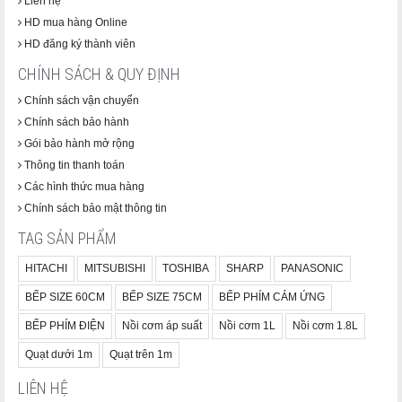
Liên hệ
HD mua hàng Online
HD đăng ký thành viên
CHÍNH SÁCH & QUY ĐỊNH
Chính sách vận chuyển
Chính sách bảo hành
Gói bảo hành mở rộng
Thông tin thanh toán
Các hình thức mua hàng
Chính sách bảo mật thông tin
TAG SẢN PHẨM
HITACHI
MITSUBISHI
TOSHIBA
SHARP
PANASONIC
BẾP SIZE 60CM
BẾP SIZE 75CM
BẾP PHÍM CẢM ỨNG
BẾP PHÍM ĐIỆN
Nồi cơm áp suất
Nồi cơm 1L
Nồi cơm 1.8L
Quạt dưới 1m
Quạt trên 1m
LIÊN HỆ