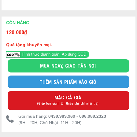
+ Nước
+ Hương thơm
- Phân loại:
+ Màu xanh: hương chanh thơm mát, đem lại cảm giác sảng
CÒN HÀNG
khoái cho người dùng.
120.000
₫
+ Màu hồng: hương đào ngọt ngào, đem lại cảm giác dễ chịu.
Quà tặng khuyến mại:
Hình thức thanh toán: Áp dụng COD
MUA NGAY, GIAO TẬN NƠI
THÊM SẢN PHẨM VÀO GIỎ
MẶC CẢ GIÁ
(Giúp bạn giảm tối thiểu chi phí phải trả)
Gọi mua hàng:
0439.989.969 - 096.989.2323
(9H - 20H, Chủ Nhật: 11H - 20H)