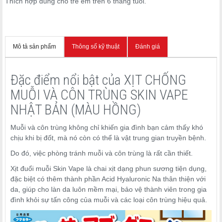
Thích hợp dùng cho trẻ em trên 6 tháng tuổi.
Mô tả sản phẩm
Thông số kỹ thuật
Đánh giá
Đặc điểm nổi bật của XỊT CHỐNG
MUỖI VÀ CÔN TRÙNG SKIN VAPE
NHẬT BẢN (MÀU HỒNG)
Muỗi và côn trùng không chỉ khiến gia đình bạn cảm thấy khó
chịu khi bị đốt, mà nó còn có thể là vật trung gian truyền bệnh.
Do đó, việc phòng tránh muỗi và côn trùng là rất cần thiết.
Xịt đuổi muỗi Skin Vape là chai xịt dạng phun sương tiện dụng,
đặc biệt có thêm thành phần Acid Hyaluronic Na thân thiện với
da, giúp cho làn da luôn mềm mại, bảo vệ thành viên trong gia
đình khỏi sự tấn công của muỗi và các loại côn trùng hiệu quả.