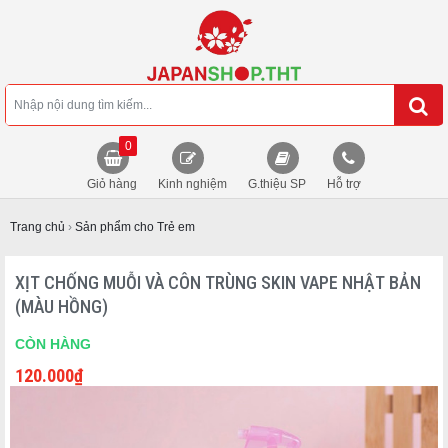
0
Giỏ hàng
Kinh nghiệm
G.thiệu SP
Hỗ trợ
Trang chủ
›
Sản phẩm cho Trẻ em
XỊT CHỐNG MUỖI VÀ CÔN TRÙNG SKIN VAPE NHẬT BẢN
(MÀU HỒNG)
CÒN HÀNG
120.000
₫