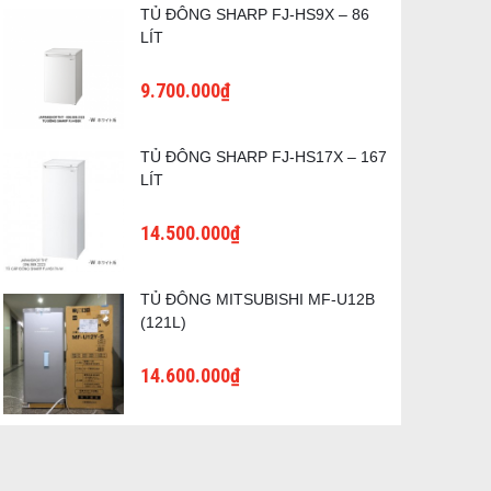
TỦ ĐÔNG SHARP FJ-HS9X – 86
LÍT
9.700.000₫
TỦ ĐÔNG SHARP FJ-HS17X – 167
LÍT
14.500.000₫
TỦ ĐÔNG MITSUBISHI MF-U12B
(121L)
14.600.000₫