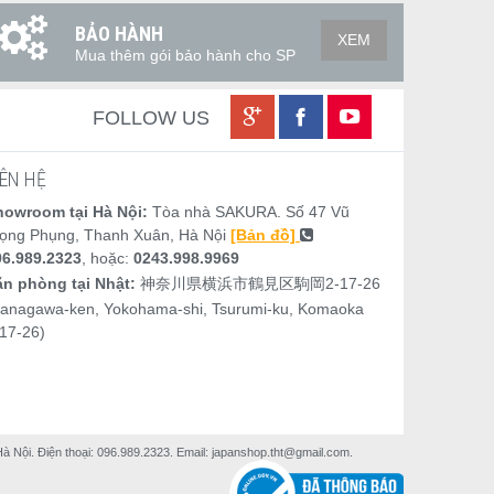
BẢO HÀNH
XEM
Mua thêm gói bảo hành cho SP
FOLLOW US
IÊN HỆ
howroom tại Hà Nội:
Tòa nhà SAKURA. Số 47 Vũ
rọng Phụng, Thanh Xuân, Hà Nội
[Bản đồ]
96.989.2323
, hoặc:
0243.998.9969
ăn phòng tại Nhật:
神奈川県横浜市鶴見区駒岡2-17-26
Kanagawa-ken, Yokohama-shi, Tsurumi-ku, Komaoka
17-26)
ội. Điện thoại: 096.989.2323. Email: japanshop.tht@gmail.com.