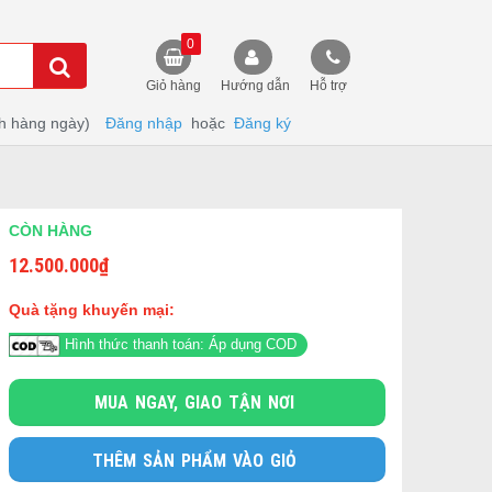
0
Giỏ hàng
Hướng dẫn
Hỗ trợ
h hàng ngày)
Đăng nhập
hoặc
Đăng ký
CÒN HÀNG
12.500.000
₫
Quà tặng khuyến mại:
Hình thức thanh toán: Áp dụng COD
MUA NGAY, GIAO TẬN NƠI
THÊM SẢN PHẨM VÀO GIỎ