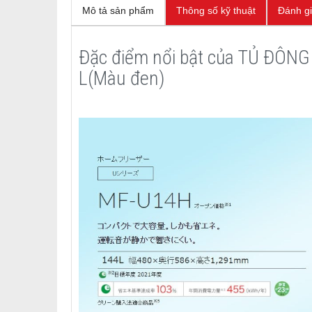
Mô tả sản phẩm
Thông số kỹ thuật
Đánh g
Đặc điểm nổi bật của TỦ ĐÔN
L(Màu đen)