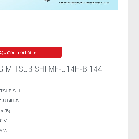
ặc điểm nổi bật ▼
NG MITSUBISHI MF-U14H-B 144
TSUBISHI
F-U14H-B
n (B)
0 V
5 W