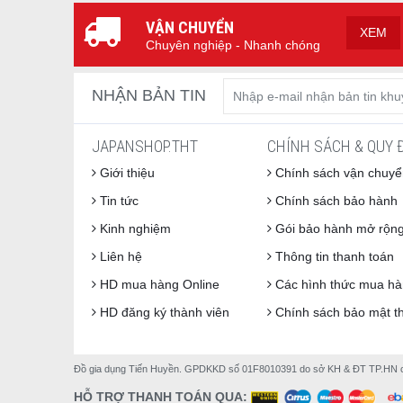
MF-U14H hiện có hai phiên bản màu sắc:
MF-U14H
VẬN CHUYỂN
XEM
Kích thước chi tiết
W
(White — trắng tinh). Cả hai hoàn toàn giống nhau
Chuyên nghiệp - Nhanh chóng
Quạt Gió Tự Xả Đông — Giải Phóng Bạn 
NHẬN BẢN TIN
Đây là tính năng mà Mitsubishi đặt lên đầu tiên khi 
JAPANSHOP.THT
CHÍNH SÁCH & QUY 
Tủ cấp đông thông thường làm lạnh theo kiểu tiếp x
tích tụ dần thành lớp tuyết bám vào thành tủ. Theo
Khối lượng
35
Giới thiệu
Chính sách vận chuyể
chiếm dụng không gian chứa đồ, và buộc bạn phải dà
Sản xuất
Th
Tin tức
Chính sách bảo hành
MF-U14H dùng hệ thống
ファン式 (Fan-shiki) — là
Nhập khẩu
Nh
Kinh nghiệm
Gói bảo hành mở rộn
động. Điểm đáng chú ý là trước khi bước vào chu t
nhờ đó nhiệt độ bên trong không bị tăng đột ngột t
Liên hệ
Thông tin thanh toán
bạn không cần làm gì, và lớp tuyết không bao giờ hì
HD mua hàng Online
Các hình thức mua h
📊 BẢNG THÔNG SỐ KỸ THUẬT CHI
HD đăng ký thành viên
Chính sách bảo mật th
(Nguồn chính: Mitsubishi Electric Japan — WIN2K P
23dB(A) — Im Lặng Đến Mức Bạn Quên 
Amazon Japan)
Một trong những phàn nàn phổ biến nhất với tủ đôn
THÔNG SỐ
CHI TI
là tiếng động của máy. Tiếng vù vù liên tục qua đêm
Đồ gia dụng Tiến Huyền. GPDKKD số 01F8010391 do sở KH & ĐT TP.HN cấp 
Model
MF-U1
HỖ TRỢ THANH TOÁN QUA:
MF-U14H đạt mức vận hành
khoảng 23dB(A)
theo 