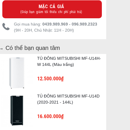
MẶC CẢ GIÁ
(Giúp bạn giảm tối thiểu chi phí phải trả)
Gọi mua hàng:
0439.989.969 - 096.989.2323
(9H - 20H, Chủ Nhật: 11H - 20H)
→ Có thể bạn quan tâm
TỦ ĐÔNG MITSUBISHI MF-U14H-
W 144L (Màu trắng)
12.500.000₫
TỦ ĐÔNG MITSUBISHI MF-U14D
(2020-2021 - 144L)
16.600.000₫