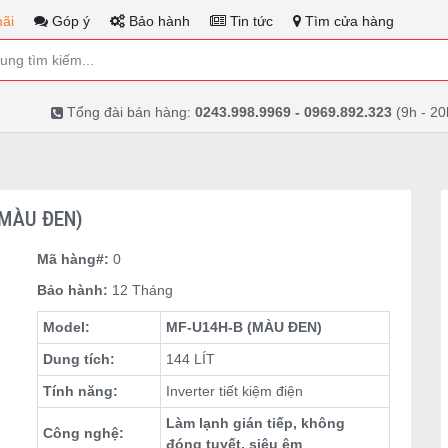
ãi
Góp ý
Bảo hành
Tin tức
Tìm cửa hàng
Tổng đài bán hàng:
0243.998.9969 - 0969.892.323
(9h - 20
(MÀU ĐEN)
Mã hàng#:
0
Bảo hành:
12 Tháng
Model:
MF-U14H-B (MÀU ĐEN)
Dung tích:
144 LÍT
Tính năng:
Inverter tiết kiệm điện
Làm lạnh gián tiếp, không
Công nghệ:
đóng tuyết, siêu êm