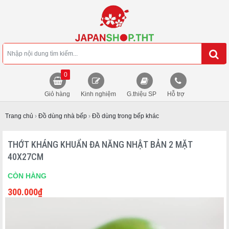
0
Giỏ hàng
Kinh nghiệm
G.thiệu SP
Hỗ trợ
Trang chủ
›
Đồ dùng nhà bếp
›
Đồ dùng trong bếp khác
THỚT KHÁNG KHUẨN ĐA NĂNG NHẬT BẢN 2 MẶT
40X27CM
CÒN HÀNG
300.000
₫