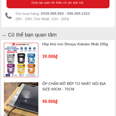
(Giúp bạn giảm tối thiểu chi phí phải trả)
Gọi mua hàng:
0439.989.969 - 096.989.2323
(9H - 20H, Chủ Nhật: 11H - 20H)
→ Có thể bạn quan tâm
Mô tả sản phẩm
Được làm từ chất liệu cao cấp, bền và chắc chắn. Một chiếc
Hộp khử mùi Shosyu Kokubo Nhật 200g
thớt bằng thép không gỉ hoàn hảo để cắt bánh mì, pizza, trái
cây và rau quả.
39.000₫
Loại sản phẩm: Thớt
Chất liệu: Thép không gỉ
Kích thước: 40x27cm/15,7x10,6in
ỐP CHẮN MỠ BẾP TỪ NHẬT NỘI ĐỊA
SIZE 60CM - 75CM
90.000₫