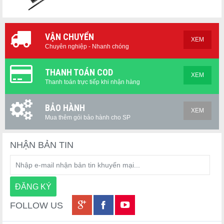
VẬN CHUYỂN
XEM
Chuyên nghiệp - Nhanh chóng
THANH TOÁN COD
XEM
Thanh toán trực tiếp khi nhận hàng
BẢO HÀNH
XEM
Mua thêm gói bảo hành cho SP
Những đặc điểm chính:
● Được làm bằng thép không gỉ cấp thực phẩm chất lượng cao
cho độ bền và an toàn tối ưu
NHẬN BẢN TIN
● Dễ dàng làm sạch và bảo trì. Lau bằng vải ướt hoặc rửa bằng
nước sạch.
● Được thiết kế có tay cầm tiện lợi, dễ dàng treo và cất giữ.
● Gói thớt đa năng thích hợp để chế biến thực phẩm, cán bột,
làm bánh quy, ...
FOLLOW US