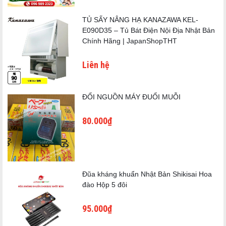
TỦ SẤY NÂNG HẠ KANAZAWA KEL-
E090D35 – Tủ Bát Điện Nội Địa Nhật Bản
Chính Hãng | JapanShopTHT
Liên hệ
ĐỔI NGUỒN MÁY ĐUỔI MUỖI
80.000₫
Đũa kháng khuẩn Nhật Bản Shikisai Hoa
đào Hộp 5 đôi
95.000₫