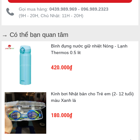
Gọi mua hàng:
0439.989.969 - 096.989.2323
(9H - 20H, Chủ Nhật: 11H - 20H)
→ Có thể bạn quan tâm
Bình đựng nước giữ nhiệt Nóng - Lạnh
Thermos 0.5 lit
420.000₫
Kính bơi Nhật bản cho Trẻ em (2- 12 tuổi)
màu Xanh lá
180.000₫
【Màu sắc】
🤍 Be – Thanh lịch và nhẹ nhàng
"Phong cách nhẹ nhàng, thanh lịch cho mọi ngày hè."