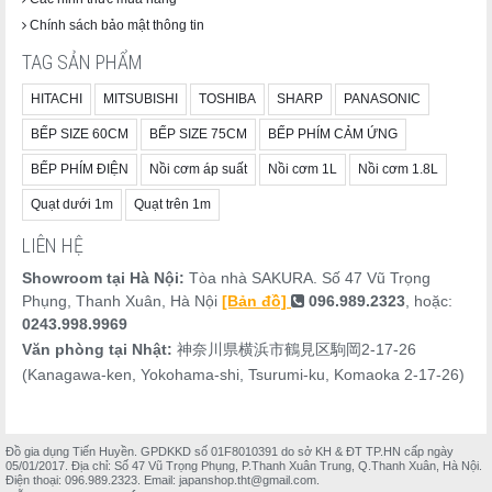
Chính sách bảo mật thông tin
🖤 Đen – Sang trọng và đa năng
TAG SẢN PHẨM
"Màu đen sang trọng, mạnh mẽ và đa năng"
HITACHI
MITSUBISHI
TOSHIBA
SHARP
PANASONIC
BẾP SIZE 60CM
BẾP SIZE 75CM
BẾP PHÍM CẢM ỨNG
BẾP PHÍM ĐIỆN
Nồi cơm áp suất
Nồi cơm 1L
Nồi cơm 1.8L
Quạt dưới 1m
Quạt trên 1m
LIÊN HỆ
Showroom tại Hà Nội:
Tòa nhà SAKURA. Số 47 Vũ Trọng
Phụng, Thanh Xuân, Hà Nội
[Bản đồ]
096.989.2323
, hoặc:
0243.998.9969
Văn phòng tại Nhật:
神奈川県横浜市鶴見区駒岡2-17-26
(Kanagawa-ken, Yokohama-shi, Tsurumi-ku, Komaoka 2-17-26)
Đồ gia dụng Tiến Huyền. GPDKKD số 01F8010391 do sở KH & ĐT TP.HN cấp ngày
05/01/2017. Địa chỉ: Số 47 Vũ Trọng Phụng, P.Thanh Xuân Trung, Q.Thanh Xuân, Hà Nội.
Điện thoại: 096.989.2323. Email: japanshop.tht@gmail.com.