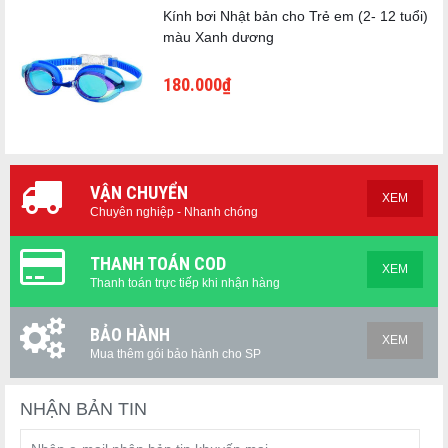
"Tinh tế trong từng chi tiết, nổi bật trong mọi hoàn cảnh."
Kính bơi Nhật bản cho Trẻ em (2- 12 tuổi)
màu Xanh dương
180.000₫
VẬN CHUYỂN
XEM
Chuyên nghiệp - Nhanh chóng
THANH TOÁN COD
XEM
Thanh toán trực tiếp khi nhận hàng
BẢO HÀNH
XEM
Mua thêm gói bảo hành cho SP
NHẬN BẢN TIN