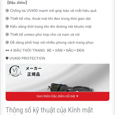
【Đặc điểm】
🟢 Chống tia UV400 mạnh mẽ giúp bảo vệ mắt hiệu quả
🟢 Thiết kế nhẹ, thoải mái khi đeo trong thời gian dài
🟢 Kiểu dáng thời trang tôn lên đường nét khuôn mặt
🟢 Thiết kế unisex phù hợp cho cả nam và nữ
🟢 Dễ dàng phối hợp với nhiều phong cách trang phục
🕶️ 4 MÀU THỜI TRANG: BE • XÁM • NÂU • ĐEN
🛡️ UV400 PROTECTION
Xem thêm Đặc điểm nổi bật ▼
Thông số kỹ thuật của Kính mắt