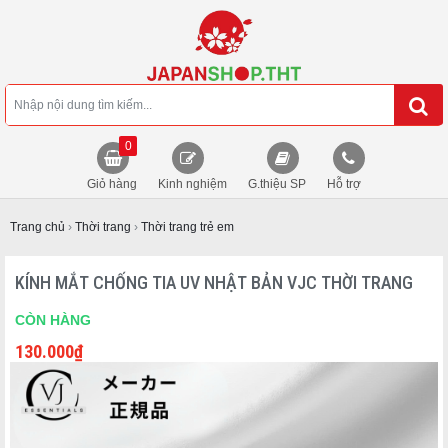
0
Giỏ hàng
Kinh nghiệm
G.thiệu SP
Hỗ trợ
Trang chủ
›
Thời trang
›
Thời trang trẻ em
KÍNH MẮT CHỐNG TIA UV NHẬT BẢN VJC THỜI TRANG
CÒN HÀNG
130.000
₫