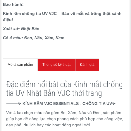
Bảo hành:
Kính râm chống tia UV VJC – Bảo vệ mắt và trông thật sành
điệu!
Xuát xứ: Nhật Bản
Có 4 màu: Đen, Nâu, Xám, Kem
Mô tả sản phẩm
Thông số kỹ thuật
Đánh giá
Đặc điểm nổi bật của Kính mắt chống
tia UV Nhật Bản VJC thời trang
⸻
✨ KÍNH RÂM VJC ESSENTIALS - CHỐNG TIA UV✨
Với 4 lựa chọn màu sắc gồm Be, Xám, Nâu và Đen, sản phẩm
giúp bạn dễ dàng lựa chọn phong cách phù hợp cho công việc,
dạo phố, du lịch hay các hoạt động ngoài trời.