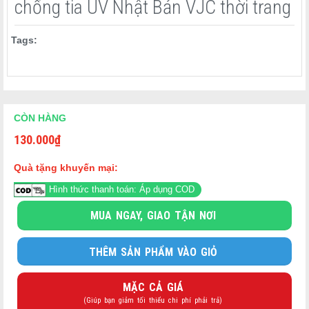
chống tia UV Nhật Bản VJC thời trang
Tags:
CÒN HÀNG
130.000
₫
"Bảo vệ đôi mắt khỏi ánh nắng mặt trời một cách thời
trang và thoải mái."
Quà tặng khuyến mại:
Hình thức thanh toán: Áp dụng COD
Kính râm VJC ESSENTIALS là sản phẩm đến từ thương hiệu
MUA NGAY, GIAO TẬN NƠI
VJC ESSENTIALS của Nhật Bản, mang phong cách hiện đại,
thanh lịch và dễ dàng phù hợp với nhiều phong cách thời trang
khác nhau.
THÊM SẢN PHẨM VÀO GIỎ
MẶC CẢ GIÁ
(Giúp bạn giảm tối thiểu chi phí phải trả)