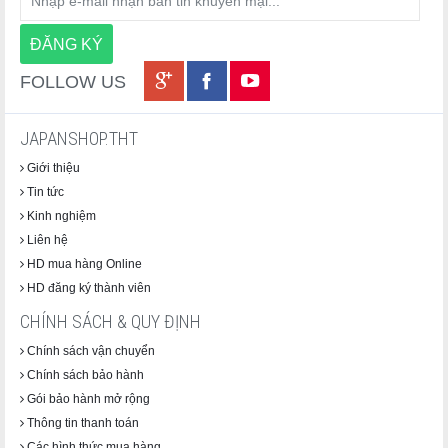
🤎 Nâu – Tự nhiên và ấm áp
"Màu nâu tự nhiên, ấm áp và thời trang"
FOLLOW US
JAPANSHOP.THT
Giới thiệu
Tin tức
Kinh nghiệm
Liên hệ
HD mua hàng Online
HD đăng ký thành viên
CHÍNH SÁCH & QUY ĐỊNH
Chính sách vận chuyển
Chính sách bảo hành
Gói bảo hành mở rộng
Thông tin thanh toán
Các hình thức mua hàng